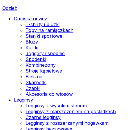
Odzież
Damska odzież
T-shirty i bluzki
Topy na ramiączkach
Staniki sportowe
Bluzy
Kurtki
Joggery i spodnie
Spodenki
Kombinezony
Stroje kąpielowe
Bielizna
Skarpetki
Czapki
Akcesoria do włosów
Legginsy
Legginsy z wysokim stanem
Legginsy z marszczeniem na pośladkach
Czarne legginsy
Legginsy z rozszerzanymi nogawkami
Legginsy bezszwowe