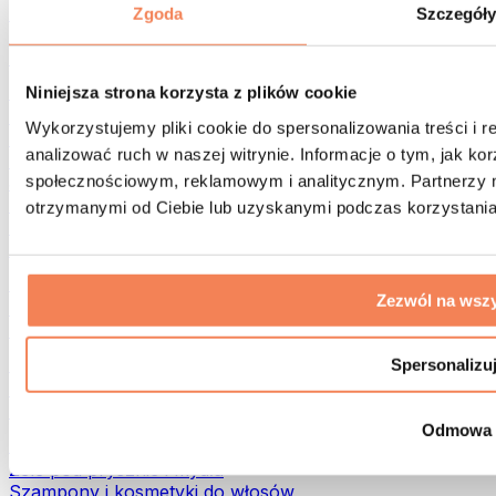
Torby na żywność i akcesoria
Zgoda
Szczegół
Torby na siłownię
Plecaki
Akcesoria dopasowane do aktywności
Niniejsza strona korzysta z plików cookie
Bieganie
Wykorzystujemy pliki cookie do spersonalizowania treści i 
Sporty walki
analizować ruch w naszej witrynie. Informacje o tym, jak k
Kolarstwo
społecznościowym, reklamowym i analitycznym. Partnerzy m
Joga i pilates
Terapia zimnem
otrzymanymi od Ciebie lub uzyskanymi podczas korzystania 
Pływanie
Trekking
Biohacking
Zezwól na wszy
Terapia Światłem Czerwonym
Filtry i dzbanki do wody
Eko dom
Spersonalizu
Środki do prania
Środki czystości
Odmowa
Naturalne kosmetyki
Żele pod prysznic i mydła
Szampony i kosmetyki do włosów