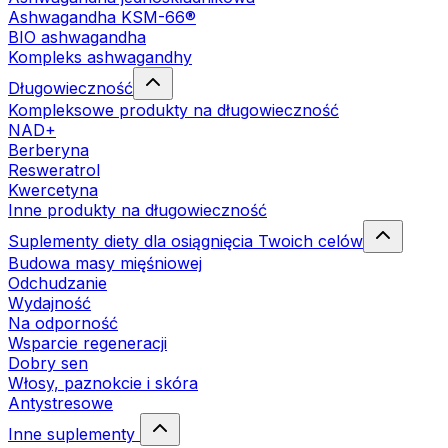
Ashwagandha KSM-66®
BIO ashwagandha
Kompleks ashwagandhy
Długowieczność
Kompleksowe produkty na długowieczność
NAD+
Berberyna
Resweratrol
Kwercetyna
Inne produkty na długowieczność
Suplementy diety dla osiągnięcia Twoich celów
Budowa masy mięśniowej
Odchudzanie
Wydajność
Na odporność
Wsparcie regeneracji
Dobry sen
Włosy, paznokcie i skóra
Antystresowe
Inne suplementy