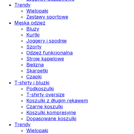
Trendy
Wielopaki
Zestawy sportowe
Męska odzież
Bluzy
Kurtki
Joggery i spodnie
Szorty
Odzież funkcjonalna
Stroje kąpielowe
Bielizna
Skarpetki
Czapki
T-shirty i bluzki
Podkoszulki
T-shirty oversize
Koszulki z długim rękawem
Czarne koszulki
Koszulki kompresyjne
Dopasowane koszulki
Trendy
Wielopaki