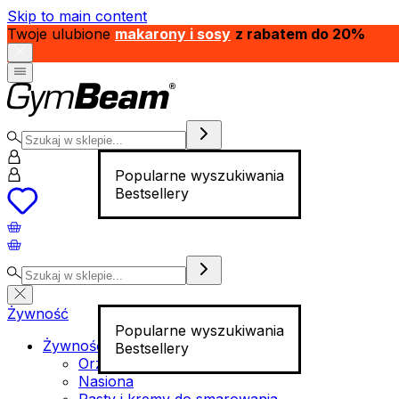
Skip to main content
Twoje ulubione
makarony i sosy
z rabatem do 20%
Popularne wyszukiwania
Bestsellery
Żywność
Popularne wyszukiwania
Żywność funkcjonalna
Bestsellery
Orzechy
Nasiona
Pasty i kremy do smarowania