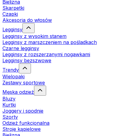
Bielizna
Skarpetki
Czapki
Akcesoria do włosów
Legginsy
Legginsy z wysokim stanem
Legginsy z marszczeniem na pośladkach
Czarne legginsy
Legginsy z rozszerzanymi nogawkami
Legginsy bezszwowe
Trendy
Wielopaki
Zestawy sportowe
Męska odzież
Bluzy
Kurtki
Joggery i spodnie
Szorty
Odzież funkcjonalna
Stroje kąpielowe
Bielizna