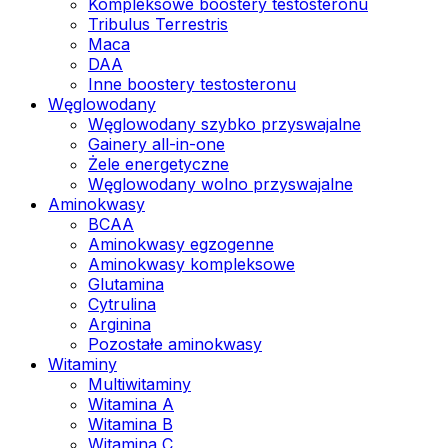
Kompleksowe boostery testosteronu
Tribulus Terrestris
Maca
DAA
Inne boostery testosteronu
Węglowodany
Węglowodany szybko przyswajalne
Gainery all-in-one
Żele energetyczne
Węglowodany wolno przyswajalne
Aminokwasy
BCAA
Aminokwasy egzogenne
Aminokwasy kompleksowe
Glutamina
Cytrulina
Arginina
Pozostałe aminokwasy
Witaminy
Multiwitaminy
Witamina A
Witamina B
Witamina C