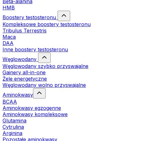
Beta-alanina
HMB
Boostery testosteronu
Kompleksowe boostery testosteronu
Tribulus Terrestris
Maca
DAA
Inne boostery testosteronu
Węglowodany
Węglowodany szybko przyswajalne
Gainery all-in-one
Żele energetyczne
Węglowodany wolno przyswajalne
Aminokwasy
BCAA
Aminokwasy egzogenne
Aminokwasy kompleksowe
Glutamina
Cytrulina
Arginina
Pozostałe aminokwasy