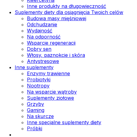
Inne produkty na długowieczność
Suplementy diety dla osiągnięcia Twoich celów
Budowa masy mięśniowej
Odchudzanie
Wydajność
Na odporność
Wsparcie regeneracji
Dobry sen
Włosy, paznokcie i skóra
Antystresowe
Inne suplementy
Enzymy trawienne
Probiotyki
Nootropy
Na wsparcie wątroby
Suplementy ziołowe
Grzyby
Gaming
Na skurcze
Inne specjalne suplementy diety
Próbki