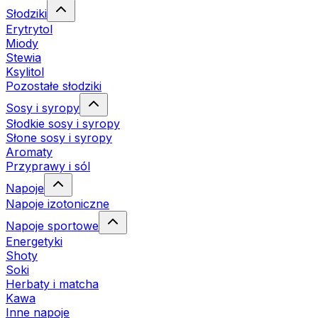
Słodziki
Erytrytol
Miody
Stewia
Ksylitol
Pozostałe słodziki
Sosy i syropy
Słodkie sosy i syropy
Słone sosy i syropy
Aromaty
Przyprawy i sól
Napoje
Napoje izotoniczne
Napoje sportowe
Energetyki
Shoty
Soki
Herbaty i matcha
Kawa
Inne napoje