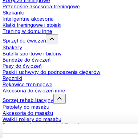
Poręcze treningowe
Przenośne akcesoria treningowe
Skakanki
Inteligentne akcesoria
Klatki treningowe i stojaki
Trening w domu inne
Sprzęt do ćwiczeń
Shakery
Butelki sportowe i bidony
Bandaże do ćwiczeń
Pasy do ćwiczeń
Paski i uchwyty do podnoszenia ciężarów
Ręczniki
Rękawice treningowe
Akcesoria do ćwiczeń inne
Sprzęt rehabilitacyjny
Pistolety do masażu
Akcesoria do masażu
Wałki i rollery do masażu
Pozostałe akcesoria rehabilitacyjne
Torby i plecaki