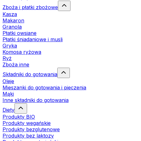
Zboża i płatki zbożowe
Kasza
Makaron
Granola
Płatki owsiane
Płatki śniadaniowe i musli
Gryka
Komosa ryżowa
Ryż
Zboża inne
Składniki do gotowania
Oleje
Mieszanki do gotowania i pieczenia
Mąki
Inne składniki do gotowania
Diety
Produkty BIO
Produkty wegańskie
Produkty bezglutenowe
Produkty bez laktozy