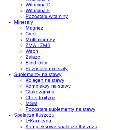
Witamina D
Witamina E
Pozostałe witaminy
Minerały
Magnez
Cynk
Multiminerały
ZMA i ZMB
Wapń
Żelazo
Elektrolity
Pozostałe minerały
Suplementy na stawy
Kolagen na stawy
Kompleksy na stawy
Glukozamina
Chondroityna
MSM
Pozostałe suplementy na stawy
Spalacze tłuszczu
L-Karnityna
Kompleksowe spalacze tłuszczu