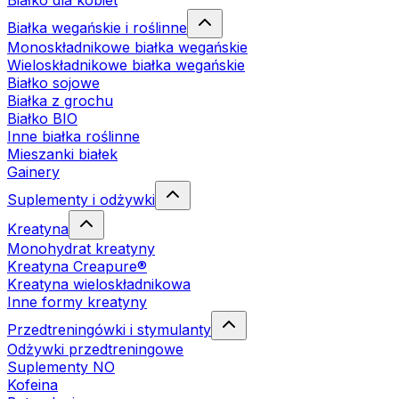
Białko dla kobiet
Białka wegańskie i roślinne
Monoskładnikowe białka wegańskie
Wieloskładnikowe białka wegańskie
Białko sojowe
Białka z grochu
Białko BIO
Inne białka roślinne
Mieszanki białek
Gainery
Suplementy i odżywki
Kreatyna
Monohydrat kreatyny
Kreatyna Creapure®
Kreatyna wieloskładnikowa
Inne formy kreatyny
Przedtreningówki i stymulanty
Odżywki przedtreningowe
Suplementy NO
Kofeina