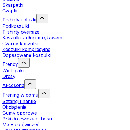
Skarpetki
Czapki
T-shirty i bluzki
Podkoszulki
T-shirty oversize
Koszulki z długim rękawem
Czarne koszulki
Koszulki kompresyjne
Dopasowane koszulki
Trendy
Wielopaki
Dresy
Akcesoria
Trening w domu
Sztangi i hantle
Obciążenie
Gumy oporowe
Piłki do ćwiczeń i bosu
Maty do ćwiczeń