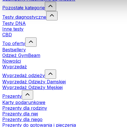
Pozostałe kategorie
Testy diagnostyczne
Testy DNA
Inne testy
CBD
Top oferty
Bestsellery
Odzież GymBeam
Nowości
Wyprzedaż
Wyprzedaż odzieży
Wyprzedaż Odzieży Damskiej
Wyprzedaż Odzieży Męskiej
Prezenty
Karty podarunkowe
Prezenty dla rodziny
Prezenty dla niej
Prezenty dla niego
Prezenty do gotowania i pieczenia