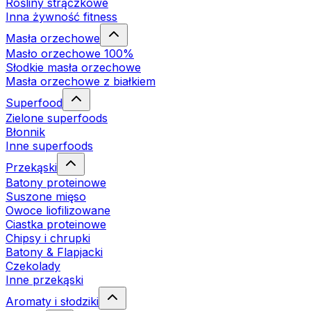
Rośliny strączkowe
Inna żywność fitness
Masła orzechowe
Masło orzechowe 100%
Słodkie masła orzechowe
Masła orzechowe z białkiem
Superfood
Zielone superfoods
Błonnik
Inne superfoods
Przekąski
Batony proteinowe
Suszone mięso
Owoce liofilizowane
Ciastka proteinowe
Chipsy i chrupki
Batony & Flapjacki
Czekolady
Inne przekąski
Aromaty i słodziki