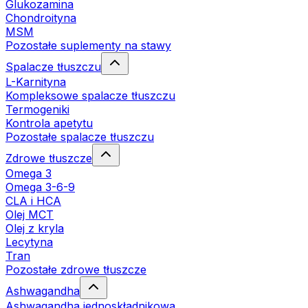
Glukozamina
Chondroityna
MSM
Pozostałe suplementy na stawy
Spalacze tłuszczu
L-Karnityna
Kompleksowe spalacze tłuszczu
Termogeniki
Kontrola apetytu
Pozostałe spalacze tłuszczu
Zdrowe tłuszcze
Omega 3
Omega 3-6-9
CLA i HCA
Olej MCT
Olej z kryla
Lecytyna
Tran
Pozostałe zdrowe tłuszcze
Ashwagandha
Ashwagandha jednoskładnikowa