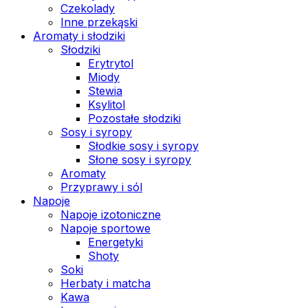
Czekolady
Inne przekąski
Aromaty i słodziki
Słodziki
Erytrytol
Miody
Stewia
Ksylitol
Pozostałe słodziki
Sosy i syropy
Słodkie sosy i syropy
Słone sosy i syropy
Aromaty
Przyprawy i sól
Napoje
Napoje izotoniczne
Napoje sportowe
Energetyki
Shoty
Soki
Herbaty i matcha
Kawa