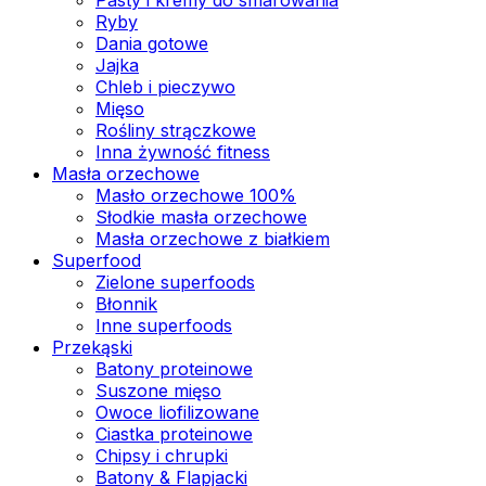
Ryby
Dania gotowe
Jajka
Chleb i pieczywo
Mięso
Rośliny strączkowe
Inna żywność fitness
Masła orzechowe
Masło orzechowe 100%
Słodkie masła orzechowe
Masła orzechowe z białkiem
Superfood
Zielone superfoods
Błonnik
Inne superfoods
Przekąski
Batony proteinowe
Suszone mięso
Owoce liofilizowane
Ciastka proteinowe
Chipsy i chrupki
Batony & Flapjacki