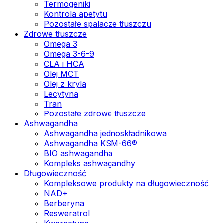
Termogeniki
Kontrola apetytu
Pozostałe spalacze tłuszczu
Zdrowe tłuszcze
Omega 3
Omega 3-6-9
CLA i HCA
Olej MCT
Olej z kryla
Lecytyna
Tran
Pozostałe zdrowe tłuszcze
Ashwagandha
Ashwagandha jednoskładnikowa
Ashwagandha KSM-66®
BIO ashwagandha
Kompleks ashwagandhy
Długowieczność
Kompleksowe produkty na długowieczność
NAD+
Berberyna
Resweratrol
Kwercetyna