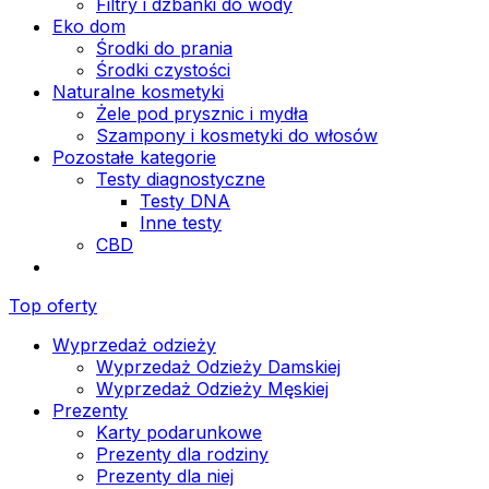
Filtry i dzbanki do wody
Eko dom
Środki do prania
Środki czystości
Naturalne kosmetyki
Żele pod prysznic i mydła
Szampony i kosmetyki do włosów
Pozostałe kategorie
Testy diagnostyczne
Testy DNA
Inne testy
CBD
Top oferty
Wyprzedaż odzieży
Wyprzedaż Odzieży Damskiej
Wyprzedaż Odzieży Męskiej
Prezenty
Karty podarunkowe
Prezenty dla rodziny
Prezenty dla niej