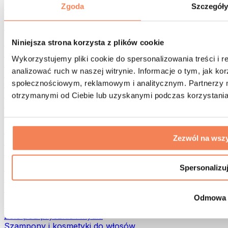
Torby na żywność i akcesoria
Zgoda
Szczegół
Torby na siłownię
Plecaki
Akcesoria dopasowane do aktywności
Niniejsza strona korzysta z plików cookie
Bieganie
Wykorzystujemy pliki cookie do spersonalizowania treści i 
Sporty walki
analizować ruch w naszej witrynie. Informacje o tym, jak k
Kolarstwo
społecznościowym, reklamowym i analitycznym. Partnerzy m
Joga i pilates
Terapia zimnem
otrzymanymi od Ciebie lub uzyskanymi podczas korzystania 
Pływanie
Trekking
Biohacking
Zezwól na wszy
Terapia Światłem Czerwonym
Filtry i dzbanki do wody
Eko dom
Spersonalizu
Środki do prania
Środki czystości
Odmowa
Naturalne kosmetyki
Żele pod prysznic i mydła
Szampony i kosmetyki do włosów