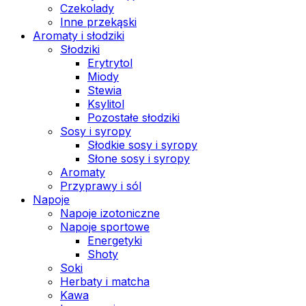
Czekolady
Inne przekąski
Aromaty i słodziki
Słodziki
Erytrytol
Miody
Stewia
Ksylitol
Pozostałe słodziki
Sosy i syropy
Słodkie sosy i syropy
Słone sosy i syropy
Aromaty
Przyprawy i sól
Napoje
Napoje izotoniczne
Napoje sportowe
Energetyki
Shoty
Soki
Herbaty i matcha
Kawa