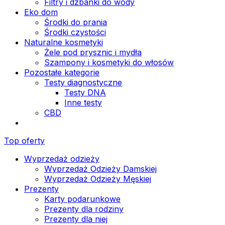
Filtry i dzbanki do wody
Eko dom
Środki do prania
Środki czystości
Naturalne kosmetyki
Żele pod prysznic i mydła
Szampony i kosmetyki do włosów
Pozostałe kategorie
Testy diagnostyczne
Testy DNA
Inne testy
CBD
Top oferty
Wyprzedaż odzieży
Wyprzedaż Odzieży Damskiej
Wyprzedaż Odzieży Męskiej
Prezenty
Karty podarunkowe
Prezenty dla rodziny
Prezenty dla niej