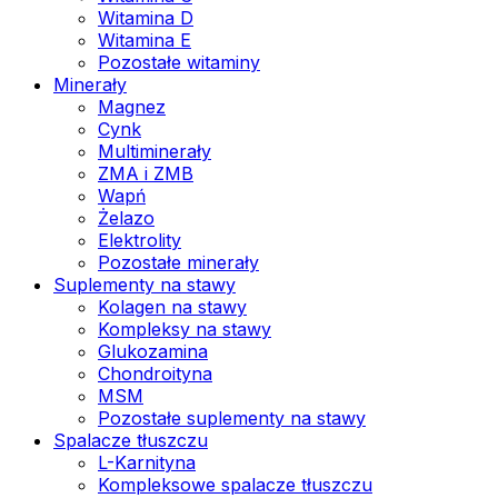
Witamina D
Witamina E
Pozostałe witaminy
Minerały
Magnez
Cynk
Multiminerały
ZMA i ZMB
Wapń
Żelazo
Elektrolity
Pozostałe minerały
Suplementy na stawy
Kolagen na stawy
Kompleksy na stawy
Glukozamina
Chondroityna
MSM
Pozostałe suplementy na stawy
Spalacze tłuszczu
L-Karnityna
Kompleksowe spalacze tłuszczu