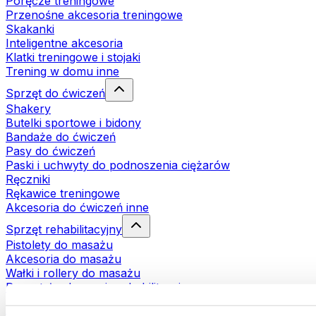
Poręcze treningowe
Przenośne akcesoria treningowe
Skakanki
Inteligentne akcesoria
Klatki treningowe i stojaki
Trening w domu inne
Sprzęt do ćwiczeń
Shakery
Butelki sportowe i bidony
Bandaże do ćwiczeń
Pasy do ćwiczeń
Paski i uchwyty do podnoszenia ciężarów
Ręczniki
Rękawice treningowe
Akcesoria do ćwiczeń inne
Sprzęt rehabilitacyjny
Pistolety do masażu
Akcesoria do masażu
Wałki i rollery do masażu
Pozostałe akcesoria rehabilitacyjne
Torby i plecaki