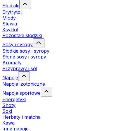
Słodziki
Erytrytol
Miody
Stewia
Ksylitol
Pozostałe słodziki
Sosy i syropy
Słodkie sosy i syropy
Słone sosy i syropy
Aromaty
Przyprawy i sól
Napoje
Napoje izotoniczne
Napoje sportowe
Energetyki
Shoty
Soki
Herbaty i matcha
Kawa
Inne napoje