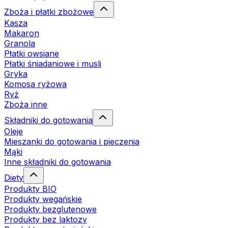
Zboża i płatki zbożowe
Kasza
Makaron
Granola
Płatki owsiane
Płatki śniadaniowe i musli
Gryka
Komosa ryżowa
Ryż
Zboża inne
Składniki do gotowania
Oleje
Mieszanki do gotowania i pieczenia
Mąki
Inne składniki do gotowania
Diety
Produkty BIO
Produkty wegańskie
Produkty bezglutenowe
Produkty bez laktozy