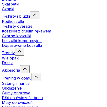
Skarpetki
Czapki
T-shirty i bluzki
Podkoszulki
T-shirty oversize
Koszulki z długim rękawem
Czarne koszulki
Koszulki kompresyjne
Dopasowane koszulki
Trendy
Wielopaki
Dresy
Akcesoria
Trening w domu
Sztangi i hantle
Obciążenie
Gumy oporowe
Piłki do ćwiczeń i bosu
Maty do ćwiczeń