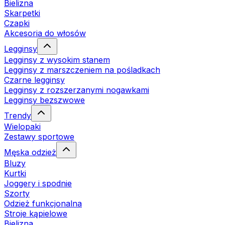
Bielizna
Skarpetki
Czapki
Akcesoria do włosów
Legginsy
Legginsy z wysokim stanem
Legginsy z marszczeniem na pośladkach
Czarne legginsy
Legginsy z rozszerzanymi nogawkami
Legginsy bezszwowe
Trendy
Wielopaki
Zestawy sportowe
Męska odzież
Bluzy
Kurtki
Joggery i spodnie
Szorty
Odzież funkcjonalna
Stroje kąpielowe
Bielizna