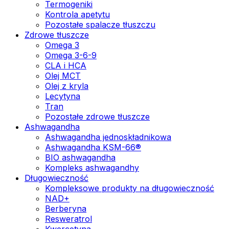
Termogeniki
Kontrola apetytu
Pozostałe spalacze tłuszczu
Zdrowe tłuszcze
Omega 3
Omega 3-6-9
CLA i HCA
Olej MCT
Olej z kryla
Lecytyna
Tran
Pozostałe zdrowe tłuszcze
Ashwagandha
Ashwagandha jednoskładnikowa
Ashwagandha KSM-66®
BIO ashwagandha
Kompleks ashwagandhy
Długowieczność
Kompleksowe produkty na długowieczność
NAD+
Berberyna
Resweratrol
Kwercetyna