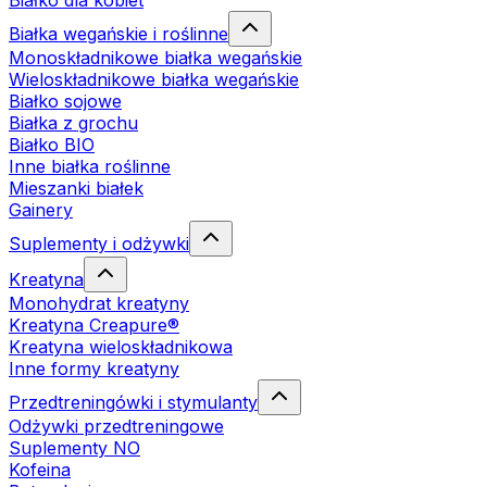
Białko dla kobiet
Białka wegańskie i roślinne
Monoskładnikowe białka wegańskie
Wieloskładnikowe białka wegańskie
Białko sojowe
Białka z grochu
Białko BIO
Inne białka roślinne
Mieszanki białek
Gainery
Suplementy i odżywki
Kreatyna
Monohydrat kreatyny
Kreatyna Creapure®
Kreatyna wieloskładnikowa
Inne formy kreatyny
Przedtreningówki i stymulanty
Odżywki przedtreningowe
Suplementy NO
Kofeina