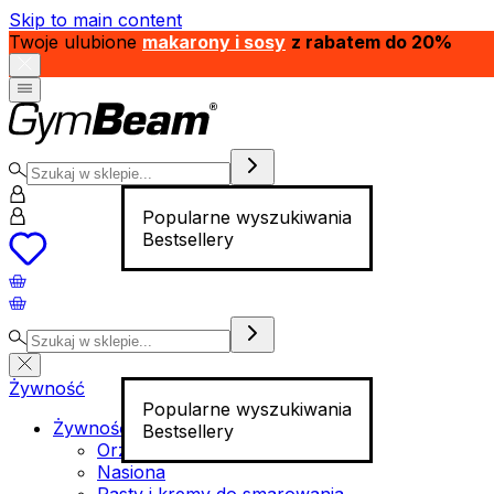
Skip to main content
Twoje ulubione
makarony i sosy
z rabatem do 20%
Popularne wyszukiwania
Bestsellery
Żywność
Popularne wyszukiwania
Żywność funkcjonalna
Bestsellery
Orzechy
Nasiona
Pasty i kremy do smarowania