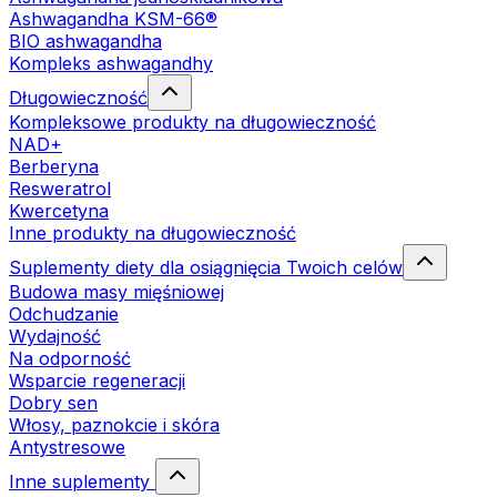
Ashwagandha KSM-66®
BIO ashwagandha
Kompleks ashwagandhy
Długowieczność
Kompleksowe produkty na długowieczność
NAD+
Berberyna
Resweratrol
Kwercetyna
Inne produkty na długowieczność
Suplementy diety dla osiągnięcia Twoich celów
Budowa masy mięśniowej
Odchudzanie
Wydajność
Na odporność
Wsparcie regeneracji
Dobry sen
Włosy, paznokcie i skóra
Antystresowe
Inne suplementy