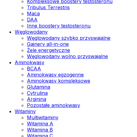
Kompleksowe boostery testosteronu
Tribulus Terrestris
Maca
DAA
Inne boostery testosteronu
Węglowodany
Węglowodany szybko przyswajalne
Gainery all-in-one
Żele energetyczne
Węglowodany wolno przyswajalne
Aminokwasy
BCAA
Aminokwasy egzogenne
Aminokwasy kompleksowe
Glutamina
Cytrulina
Arginina
Pozostałe aminokwasy
Witaminy
Multiwitaminy
Witamina A
Witamina B
Witamina C