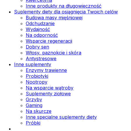
Inne produkty na długowieczność
Suplementy diety dla osiągnięcia Twoich celów
Budowa masy mięśniowej
Odchudzanie
Wydajność
Na odporność
Wsparcie regeneracji
Dobry sen
Włosy, paznokcie i skóra
Antystresowe
Inne suplementy
Enzymy trawienne
Probiotyki
Nootropy
Na wsparcie wątroby
Suplementy ziołowe
Grzyby
Gaming
Na skurcze
Inne specjalne suplementy diety
Próbki