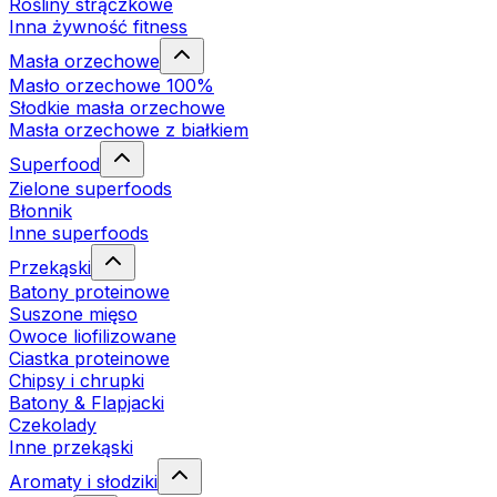
Rośliny strączkowe
Inna żywność fitness
Masła orzechowe
Masło orzechowe 100%
Słodkie masła orzechowe
Masła orzechowe z białkiem
Superfood
Zielone superfoods
Błonnik
Inne superfoods
Przekąski
Batony proteinowe
Suszone mięso
Owoce liofilizowane
Ciastka proteinowe
Chipsy i chrupki
Batony & Flapjacki
Czekolady
Inne przekąski
Aromaty i słodziki