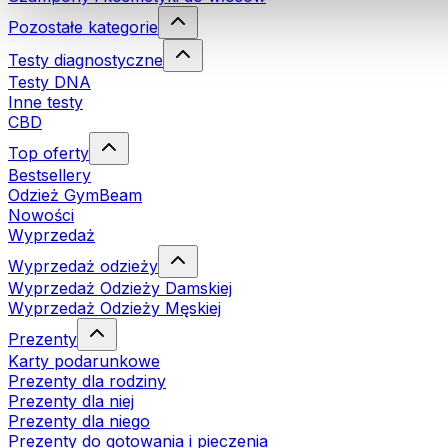
Pozostałe kategorie
Testy diagnostyczne
Testy DNA
Inne testy
CBD
Top oferty
Bestsellery
Odzież GymBeam
Nowości
Wyprzedaż
Wyprzedaż odzieży
Wyprzedaż Odzieży Damskiej
Wyprzedaż Odzieży Męskiej
Prezenty
Karty podarunkowe
Prezenty dla rodziny
Prezenty dla niej
Prezenty dla niego
Prezenty do gotowania i pieczenia