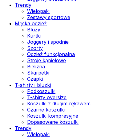
Trendy
Wielopaki
Zestawy sportowe
Męska odzież
Bluzy
Kurtki
Joggery i spodnie
Szorty
Odzież funkcjonalna
Stroje kąpielowe
Bielizna
Skarpetki
Czapki
T-shirty i bluzki
Podkoszulki
T-shirty oversize
Koszulki z długim rękawem
Czarne koszulki
Koszulki kompresyjne
Dopasowane koszulki
Trendy
Wielopaki