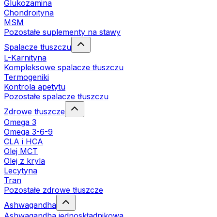
Glukozamina
Chondroityna
MSM
Pozostałe suplementy na stawy
Spalacze tłuszczu
L-Karnityna
Kompleksowe spalacze tłuszczu
Termogeniki
Kontrola apetytu
Pozostałe spalacze tłuszczu
Zdrowe tłuszcze
Omega 3
Omega 3-6-9
CLA i HCA
Olej MCT
Olej z kryla
Lecytyna
Tran
Pozostałe zdrowe tłuszcze
Ashwagandha
Ashwagandha jednoskładnikowa