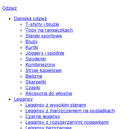
Odzież
Damska odzież
T-shirty i bluzki
Topy na ramiączkach
Staniki sportowe
Bluzy
Kurtki
Joggery i spodnie
Spodenki
Kombinezony
Stroje kąpielowe
Bielizna
Skarpetki
Czapki
Akcesoria do włosów
Legginsy
Legginsy z wysokim stanem
Legginsy z marszczeniem na pośladkach
Czarne legginsy
Legginsy z rozszerzanymi nogawkami
Legginsy bezszwowe