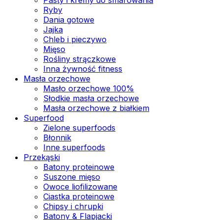
Ryby
Dania gotowe
Jajka
Chleb i pieczywo
Mięso
Rośliny strączkowe
Inna żywność fitness
Masła orzechowe
Masło orzechowe 100%
Słodkie masła orzechowe
Masła orzechowe z białkiem
Superfood
Zielone superfoods
Błonnik
Inne superfoods
Przekąski
Batony proteinowe
Suszone mięso
Owoce liofilizowane
Ciastka proteinowe
Chipsy i chrupki
Batony & Flapjacki