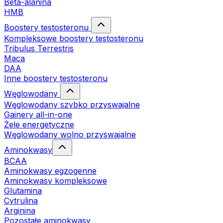
Beta-alanina
HMB
Boostery testosteronu
Kompleksowe boostery testosteronu
Tribulus Terrestris
Maca
DAA
Inne boostery testosteronu
Węglowodany
Węglowodany szybko przyswajalne
Gainery all-in-one
Żele energetyczne
Węglowodany wolno przyswajalne
Aminokwasy
BCAA
Aminokwasy egzogenne
Aminokwasy kompleksowe
Glutamina
Cytrulina
Arginina
Pozostałe aminokwasy