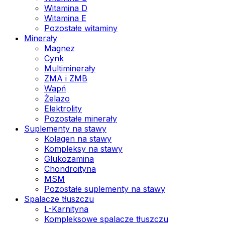
Witamina D
Witamina E
Pozostałe witaminy
Minerały
Magnez
Cynk
Multiminerały
ZMA i ZMB
Wapń
Żelazo
Elektrolity
Pozostałe minerały
Suplementy na stawy
Kolagen na stawy
Kompleksy na stawy
Glukozamina
Chondroityna
MSM
Pozostałe suplementy na stawy
Spalacze tłuszczu
L-Karnityna
Kompleksowe spalacze tłuszczu