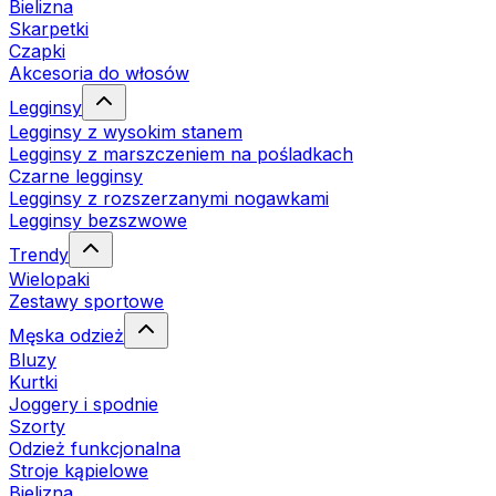
Bielizna
Skarpetki
Czapki
Akcesoria do włosów
Legginsy
Legginsy z wysokim stanem
Legginsy z marszczeniem na pośladkach
Czarne legginsy
Legginsy z rozszerzanymi nogawkami
Legginsy bezszwowe
Trendy
Wielopaki
Zestawy sportowe
Męska odzież
Bluzy
Kurtki
Joggery i spodnie
Szorty
Odzież funkcjonalna
Stroje kąpielowe
Bielizna