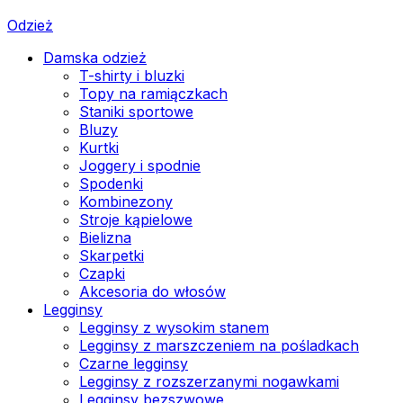
Odzież
Damska odzież
T-shirty i bluzki
Topy na ramiączkach
Staniki sportowe
Bluzy
Kurtki
Joggery i spodnie
Spodenki
Kombinezony
Stroje kąpielowe
Bielizna
Skarpetki
Czapki
Akcesoria do włosów
Legginsy
Legginsy z wysokim stanem
Legginsy z marszczeniem na pośladkach
Czarne legginsy
Legginsy z rozszerzanymi nogawkami
Legginsy bezszwowe