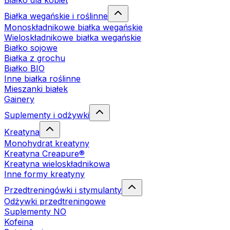
Białko dla kobiet
Białka wegańskie i roślinne
Monoskładnikowe białka wegańskie
Wieloskładnikowe białka wegańskie
Białko sojowe
Białka z grochu
Białko BIO
Inne białka roślinne
Mieszanki białek
Gainery
Suplementy i odżywki
Kreatyna
Monohydrat kreatyny
Kreatyna Creapure®
Kreatyna wieloskładnikowa
Inne formy kreatyny
Przedtreningówki i stymulanty
Odżywki przedtreningowe
Suplementy NO
Kofeina