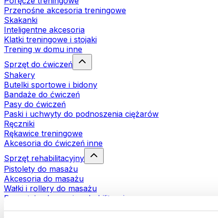
Poręcze treningowe
Przenośne akcesoria treningowe
Skakanki
Inteligentne akcesoria
Klatki treningowe i stojaki
Trening w domu inne
Sprzęt do ćwiczeń
Shakery
Butelki sportowe i bidony
Bandaże do ćwiczeń
Pasy do ćwiczeń
Paski i uchwyty do podnoszenia ciężarów
Ręczniki
Rękawice treningowe
Akcesoria do ćwiczeń inne
Sprzęt rehabilitacyjny
Pistolety do masażu
Akcesoria do masażu
Wałki i rollery do masażu
Pozostałe akcesoria rehabilitacyjne
Torby i plecaki