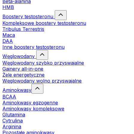
Beta-alanina
HMB
Boostery testosteronu
Kompleksowe boostery testosteronu
Tribulus Terrestris
Maca
DAA
Inne boostery testosteronu
Węglowodany
Węglowodany szybko przyswajalne
Gainery all-in-one
Żele energetyczne
Węglowodany wolno przyswajalne
Aminokwasy
BCAA
Aminokwasy egzogenne
Aminokwasy kompleksowe
Glutamina
Cytrulina
Arginina
Pozostałe aminokwasy