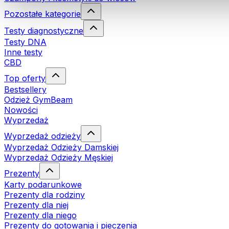
Pozostałe kategorie
Testy diagnostyczne
Testy DNA
Inne testy
CBD
Top oferty
Bestsellery
Odzież GymBeam
Nowości
Wyprzedaż
Wyprzedaż odzieży
Wyprzedaż Odzieży Damskiej
Wyprzedaż Odzieży Męskiej
Prezenty
Karty podarunkowe
Prezenty dla rodziny
Prezenty dla niej
Prezenty dla niego
Prezenty do gotowania i pieczenia