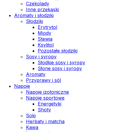
Czekolady
Inne przekąski
Aromaty i słodziki
Słodziki
Erytrytol
Miody
Stewia
Ksylitol
Pozostałe słodziki
Sosy i syropy
Słodkie sosy i syropy
Słone sosy i syropy
Aromaty
Przyprawy i sól
Napoje
Napoje izotoniczne
Napoje sportowe
Energetyki
Shoty
Soki
Herbaty i matcha
Kawa