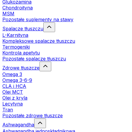
Glukozamina
Chondroityna
MSM
Pozostałe suplementy na stawy
Spalacze tłuszczu
L-Karnityna
Kompleksowe spalacze tłuszczu
Termogeniki
Kontrola apetytu
Pozostałe spalacze tłuszczu
Zdrowe tłuszcze
Omega 3
Omega 3-6-9
CLA i HCA
Olej MCT
Olej z kryla
Lecytyna
Tran
Pozostałe zdrowe tłuszcze
Ashwagandha
Ashwagandha jednoskładnikowa