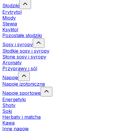
Słodziki
Erytrytol
Miody
Stewia
Ksylitol
Pozostałe słodziki
Sosy i syropy
Słodkie sosy i syropy
Słone sosy i syropy
Aromaty
Przyprawy i sól
Napoje
Napoje izotoniczne
Napoje sportowe
Energetyki
Shoty
Soki
Herbaty i matcha
Kawa
Inne napoje