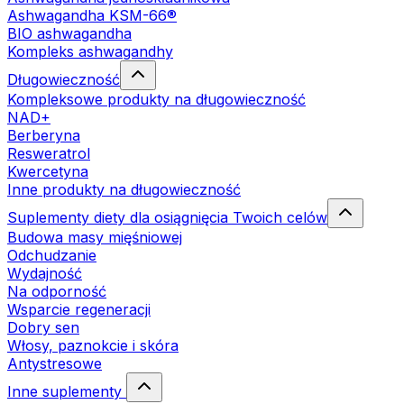
Ashwagandha KSM-66®
BIO ashwagandha
Kompleks ashwagandhy
Długowieczność
Kompleksowe produkty na długowieczność
NAD+
Berberyna
Resweratrol
Kwercetyna
Inne produkty na długowieczność
Suplementy diety dla osiągnięcia Twoich celów
Budowa masy mięśniowej
Odchudzanie
Wydajność
Na odporność
Wsparcie regeneracji
Dobry sen
Włosy, paznokcie i skóra
Antystresowe
Inne suplementy