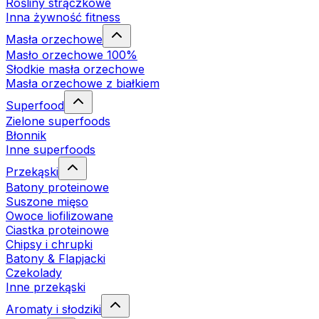
Rośliny strączkowe
Inna żywność fitness
Masła orzechowe
Masło orzechowe 100%
Słodkie masła orzechowe
Masła orzechowe z białkiem
Superfood
Zielone superfoods
Błonnik
Inne superfoods
Przekąski
Batony proteinowe
Suszone mięso
Owoce liofilizowane
Ciastka proteinowe
Chipsy i chrupki
Batony & Flapjacki
Czekolady
Inne przekąski
Aromaty i słodziki