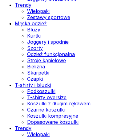
Trendy
Wielopaki
Zestawy sportowe
Męska odzież
Bluzy
Kurtki
Joggery i spodnie
Szorty
Odzież funkcjonalna
Stroje kąpielowe
Bielizna
Skarpetki
Czapki
T-shirty i bluzki
Podkoszulki
T-shirty oversize
Koszulki z długim rękawem
Czarne koszulki
Koszulki kompresyjne
Dopasowane koszulki
Trendy
Wielopaki