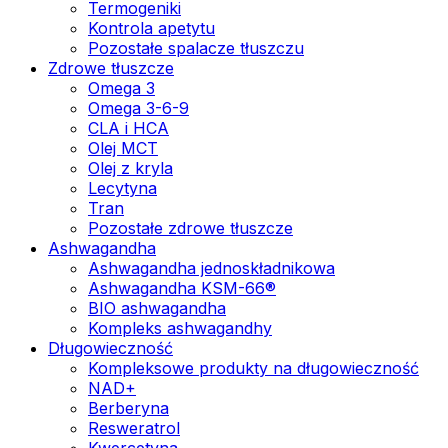
Termogeniki
Kontrola apetytu
Pozostałe spalacze tłuszczu
Zdrowe tłuszcze
Omega 3
Omega 3-6-9
CLA i HCA
Olej MCT
Olej z kryla
Lecytyna
Tran
Pozostałe zdrowe tłuszcze
Ashwagandha
Ashwagandha jednoskładnikowa
Ashwagandha KSM-66®
BIO ashwagandha
Kompleks ashwagandhy
Długowieczność
Kompleksowe produkty na długowieczność
NAD+
Berberyna
Resweratrol
Kwercetyna