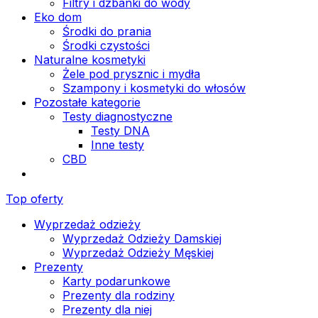
Filtry i dzbanki do wody
Eko dom
Środki do prania
Środki czystości
Naturalne kosmetyki
Żele pod prysznic i mydła
Szampony i kosmetyki do włosów
Pozostałe kategorie
Testy diagnostyczne
Testy DNA
Inne testy
CBD
Top oferty
Wyprzedaż odzieży
Wyprzedaż Odzieży Damskiej
Wyprzedaż Odzieży Męskiej
Prezenty
Karty podarunkowe
Prezenty dla rodziny
Prezenty dla niej