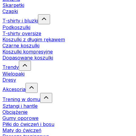
Skarpetki
Czapki
T-shirty i bluzki
Podkoszulki
T-shirty oversize
Koszulki z długim rękawem
Czarne koszulki
Koszulki kompresyjne
Dopasowane koszulki
Trendy
Wielopaki
Dresy
Akcesoria
Trening w domu
Sztangi i hantle
Obciążenie
Gumy oporowe
Piłki do ćwiczeń i bosu
Maty do ćwiczeń