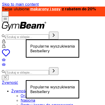
Skip to main content
Twoje ulubione
makarony i sosy
z rabatem do 20%
Popularne wyszukiwania
Bestsellery
Żywność
Popularne wyszukiwania
Żywność funkcjonalna
Bestsellery
Orzechy
Nasiona
Pasty i kremy do smarowania