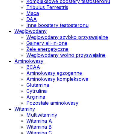
Kompleksowe boostery testosteronu
Tribulus Terrestris
Maca
DAA
Inne boostery testosteronu
Węglowodany
Węglowodany szybko przyswajalne
Gainery all-in-one
Żele energetyczne
Węglowodany wolno przyswajalne
Aminokwasy
BCAA
Aminokwasy egzogenne
Aminokwasy kompleksowe
Glutamina
Cytrulina
Arginina
Pozostałe aminokwasy
Witaminy
Multiwitaminy
Witamina A
Witamina B
Witamina C