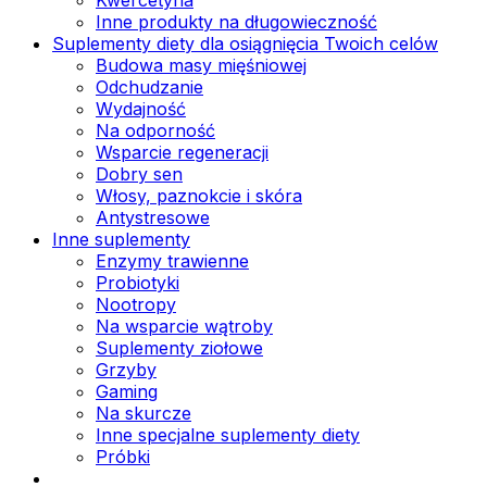
Inne produkty na długowieczność
Suplementy diety dla osiągnięcia Twoich celów
Budowa masy mięśniowej
Odchudzanie
Wydajność
Na odporność
Wsparcie regeneracji
Dobry sen
Włosy, paznokcie i skóra
Antystresowe
Inne suplementy
Enzymy trawienne
Probiotyki
Nootropy
Na wsparcie wątroby
Suplementy ziołowe
Grzyby
Gaming
Na skurcze
Inne specjalne suplementy diety
Próbki