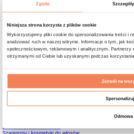
Torby na żywność i akcesoria
Zgoda
Szczegół
Torby na siłownię
Plecaki
Akcesoria dopasowane do aktywności
Niniejsza strona korzysta z plików cookie
Bieganie
Wykorzystujemy pliki cookie do spersonalizowania treści i 
Sporty walki
analizować ruch w naszej witrynie. Informacje o tym, jak k
Kolarstwo
społecznościowym, reklamowym i analitycznym. Partnerzy m
Joga i pilates
Terapia zimnem
otrzymanymi od Ciebie lub uzyskanymi podczas korzystania 
Pływanie
Trekking
Biohacking
Zezwól na wszy
Terapia Światłem Czerwonym
Filtry i dzbanki do wody
Eko dom
Spersonalizu
Środki do prania
Środki czystości
Odmowa
Naturalne kosmetyki
Żele pod prysznic i mydła
Szampony i kosmetyki do włosów