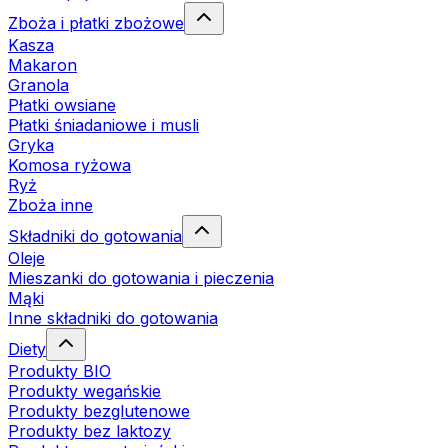
Zboża i płatki zbożowe
Kasza
Makaron
Granola
Płatki owsiane
Płatki śniadaniowe i musli
Gryka
Komosa ryżowa
Ryż
Zboża inne
Składniki do gotowania
Oleje
Mieszanki do gotowania i pieczenia
Mąki
Inne składniki do gotowania
Diety
Produkty BIO
Produkty wegańskie
Produkty bezglutenowe
Produkty bez laktozy