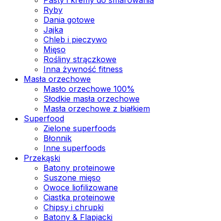
Ryby
Dania gotowe
Jajka
Chleb i pieczywo
Mięso
Rośliny strączkowe
Inna żywność fitness
Masła orzechowe
Masło orzechowe 100%
Słodkie masła orzechowe
Masła orzechowe z białkiem
Superfood
Zielone superfoods
Błonnik
Inne superfoods
Przekąski
Batony proteinowe
Suszone mięso
Owoce liofilizowane
Ciastka proteinowe
Chipsy i chrupki
Batony & Flapjacki