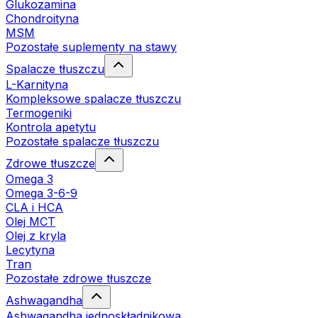
Glukozamina
Chondroityna
MSM
Pozostałe suplementy na stawy
Spalacze tłuszczu
L-Karnityna
Kompleksowe spalacze tłuszczu
Termogeniki
Kontrola apetytu
Pozostałe spalacze tłuszczu
Zdrowe tłuszcze
Omega 3
Omega 3-6-9
CLA i HCA
Olej MCT
Olej z kryla
Lecytyna
Tran
Pozostałe zdrowe tłuszcze
Ashwagandha
Ashwagandha jednoskładnikowa