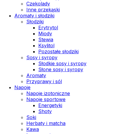
Czekolady
Inne przekąski
Aromaty i słodziki
Słodziki
Erytrytol
Miody
Stewia
Ksylitol
Pozostałe słodziki
Sosy i syropy
Słodkie sosy i syropy
Słone sosy i syropy
Aromaty
Przyprawy i sól
Napoje
Napoje izotoniczne
Napoje sportowe
Energetyki
Shoty
Soki
Herbaty i matcha
Kawa