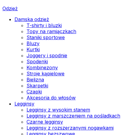
Odzież
Damska odzież
T-shirty i bluzki
Topy na ramiączkach
Staniki sportowe
Bluzy
Kurtki
Joggery i spodnie
Spodenki
Kombinezony
Stroje kąpielowe
Bielizna
Skarpetki
Czapki
Akcesoria do włosów
Legginsy
Legginsy z wysokim stanem
Legginsy z marszczeniem na pośladkach
Czarne legginsy
Legginsy z rozszerzanymi nogawkami
Legginsy bezszwowe