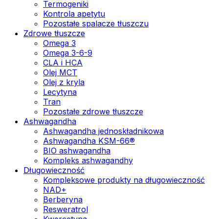
Termogeniki
Kontrola apetytu
Pozostałe spalacze tłuszczu
Zdrowe tłuszcze
Omega 3
Omega 3-6-9
CLA i HCA
Olej MCT
Olej z kryla
Lecytyna
Tran
Pozostałe zdrowe tłuszcze
Ashwagandha
Ashwagandha jednoskładnikowa
Ashwagandha KSM-66®
BIO ashwagandha
Kompleks ashwagandhy
Długowieczność
Kompleksowe produkty na długowieczność
NAD+
Berberyna
Resweratrol
Kwercetyna