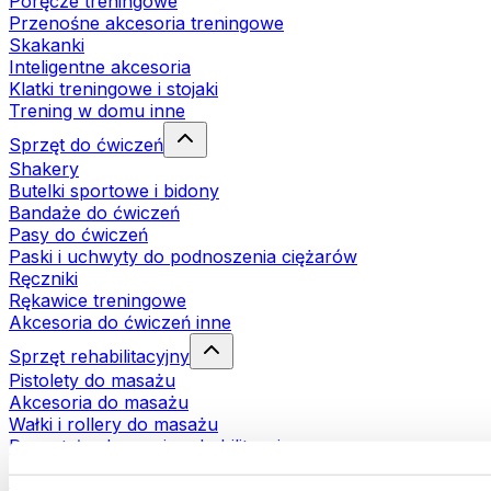
Poręcze treningowe
Przenośne akcesoria treningowe
Skakanki
Inteligentne akcesoria
Klatki treningowe i stojaki
Trening w domu inne
Sprzęt do ćwiczeń
Shakery
Butelki sportowe i bidony
Bandaże do ćwiczeń
Pasy do ćwiczeń
Paski i uchwyty do podnoszenia ciężarów
Ręczniki
Rękawice treningowe
Akcesoria do ćwiczeń inne
Sprzęt rehabilitacyjny
Pistolety do masażu
Akcesoria do masażu
Wałki i rollery do masażu
Pozostałe akcesoria rehabilitacyjne
Torby i plecaki