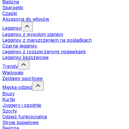
Bielizna
Skarpetki
Czapki
Akcesoria do włosów
Legginsy
Legginsy z wysokim stanem
Legginsy z marszczeniem na pośladkach
Czarne legginsy
Legginsy z rozszerzanymi nogawkami
Legginsy bezszwowe
Trendy
Wielopaki
Zestawy sportowe
Męska odzież
Bluzy
Kurtki
Joggery i spodnie
Szorty
Odzież funkcjonalna
Stroje kąpielowe
Bielizna