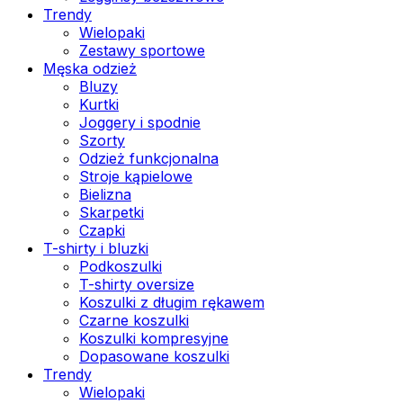
Trendy
Wielopaki
Zestawy sportowe
Męska odzież
Bluzy
Kurtki
Joggery i spodnie
Szorty
Odzież funkcjonalna
Stroje kąpielowe
Bielizna
Skarpetki
Czapki
T-shirty i bluzki
Podkoszulki
T-shirty oversize
Koszulki z długim rękawem
Czarne koszulki
Koszulki kompresyjne
Dopasowane koszulki
Trendy
Wielopaki