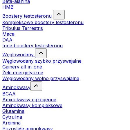
Beta-alanina
HMB
Boostery testosteronu
Kompleksowe boostery testosteronu
Tribulus Terrestris
Maca
DAA
Inne boostery testosteronu
Węglowodany
Węglowodany szybko przyswajalne
Gainery all-in-one
Żele energetyczne
Węglowodany wolno przyswajalne
Aminokwasy
BCAA
Aminokwasy egzogenne
Aminokwasy kompleksowe
Glutamina
Cytrulina
Arginina
Pozostałe aminokwasy