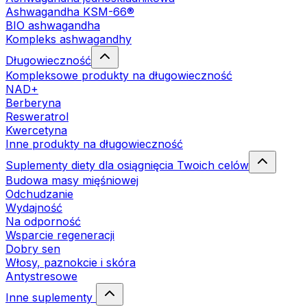
Ashwagandha KSM-66®
BIO ashwagandha
Kompleks ashwagandhy
Długowieczność
Kompleksowe produkty na długowieczność
NAD+
Berberyna
Resweratrol
Kwercetyna
Inne produkty na długowieczność
Suplementy diety dla osiągnięcia Twoich celów
Budowa masy mięśniowej
Odchudzanie
Wydajność
Na odporność
Wsparcie regeneracji
Dobry sen
Włosy, paznokcie i skóra
Antystresowe
Inne suplementy