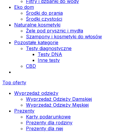
Filtry i dzbanki do wody
Eko dom
Środki do prania
Środki czystości
Naturalne kosmetyki
Żele pod prysznic i mydła
Szampony i kosmetyki do włosów
Pozostałe kategorie
Testy diagnostyczne
Testy DNA
Inne testy
CBD
Top oferty
Wyprzedaż odzieży
Wyprzedaż Odzieży Damskiej
Wyprzedaż Odzieży Męskiej
Prezenty
Karty podarunkowe
Prezenty dla rodziny
Prezenty dla niej