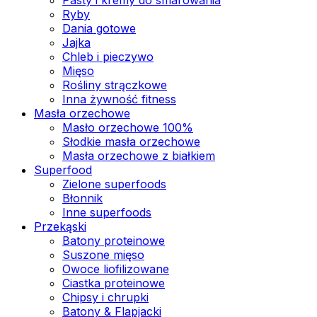
Ryby
Dania gotowe
Jajka
Chleb i pieczywo
Mięso
Rośliny strączkowe
Inna żywność fitness
Masła orzechowe
Masło orzechowe 100%
Słodkie masła orzechowe
Masła orzechowe z białkiem
Superfood
Zielone superfoods
Błonnik
Inne superfoods
Przekąski
Batony proteinowe
Suszone mięso
Owoce liofilizowane
Ciastka proteinowe
Chipsy i chrupki
Batony & Flapjacki