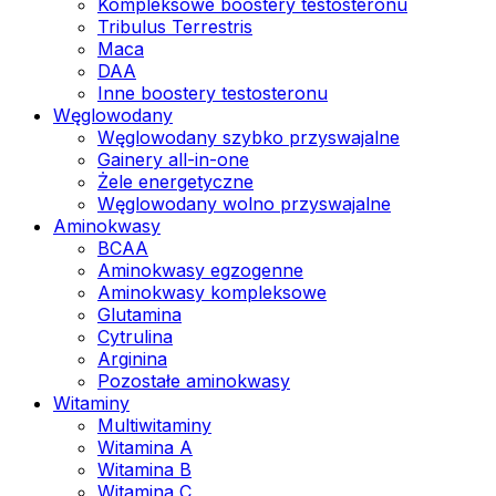
Kompleksowe boostery testosteronu
Tribulus Terrestris
Maca
DAA
Inne boostery testosteronu
Węglowodany
Węglowodany szybko przyswajalne
Gainery all-in-one
Żele energetyczne
Węglowodany wolno przyswajalne
Aminokwasy
BCAA
Aminokwasy egzogenne
Aminokwasy kompleksowe
Glutamina
Cytrulina
Arginina
Pozostałe aminokwasy
Witaminy
Multiwitaminy
Witamina A
Witamina B
Witamina C