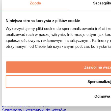
Torby na żywność i akcesoria
Zgoda
Szczegół
Torby na siłownię
Plecaki
Akcesoria dopasowane do aktywności
Niniejsza strona korzysta z plików cookie
Bieganie
Wykorzystujemy pliki cookie do spersonalizowania treści i 
Sporty walki
analizować ruch w naszej witrynie. Informacje o tym, jak k
Kolarstwo
społecznościowym, reklamowym i analitycznym. Partnerzy m
Joga i pilates
Terapia zimnem
otrzymanymi od Ciebie lub uzyskanymi podczas korzystania 
Pływanie
Trekking
Biohacking
Zezwól na wszy
Terapia Światłem Czerwonym
Filtry i dzbanki do wody
Eko dom
Spersonalizu
Środki do prania
Środki czystości
Odmowa
Naturalne kosmetyki
Żele pod prysznic i mydła
Szampony i kosmetyki do włosów