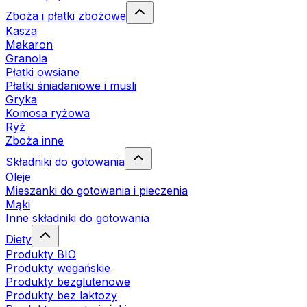
Zboża i płatki zbożowe
Kasza
Makaron
Granola
Płatki owsiane
Płatki śniadaniowe i musli
Gryka
Komosa ryżowa
Ryż
Zboża inne
Składniki do gotowania
Oleje
Mieszanki do gotowania i pieczenia
Mąki
Inne składniki do gotowania
Diety
Produkty BIO
Produkty wegańskie
Produkty bezglutenowe
Produkty bez laktozy