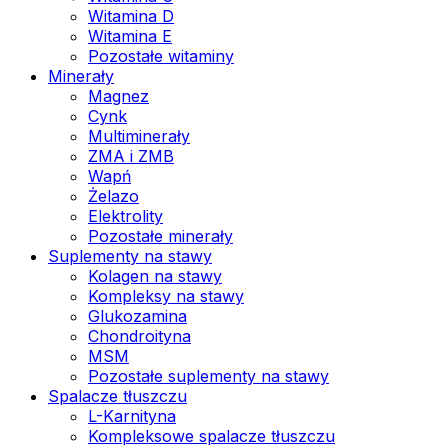
Witamina D
Witamina E
Pozostałe witaminy
Minerały
Magnez
Cynk
Multiminerały
ZMA i ZMB
Wapń
Żelazo
Elektrolity
Pozostałe minerały
Suplementy na stawy
Kolagen na stawy
Kompleksy na stawy
Glukozamina
Chondroityna
MSM
Pozostałe suplementy na stawy
Spalacze tłuszczu
L-Karnityna
Kompleksowe spalacze tłuszczu