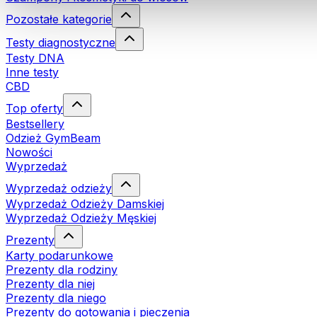
Pozostałe kategorie
Testy diagnostyczne
Testy DNA
Inne testy
CBD
Top oferty
Bestsellery
Odzież GymBeam
Nowości
Wyprzedaż
Wyprzedaż odzieży
Wyprzedaż Odzieży Damskiej
Wyprzedaż Odzieży Męskiej
Prezenty
Karty podarunkowe
Prezenty dla rodziny
Prezenty dla niej
Prezenty dla niego
Prezenty do gotowania i pieczenia