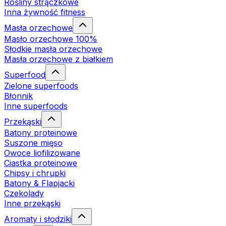
Rośliny strączkowe
Inna żywność fitness
Masła orzechowe
Masło orzechowe 100%
Słodkie masła orzechowe
Masła orzechowe z białkiem
Superfood
Zielone superfoods
Błonnik
Inne superfoods
Przekąski
Batony proteinowe
Suszone mięso
Owoce liofilizowane
Ciastka proteinowe
Chipsy i chrupki
Batony & Flapjacki
Czekolady
Inne przekąski
Aromaty i słodziki