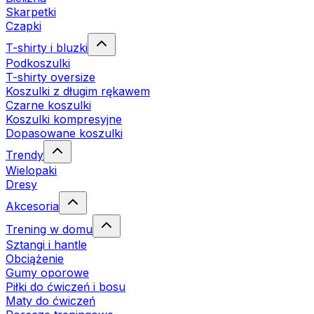
Skarpetki
Czapki
T-shirty i bluzki
Podkoszulki
T-shirty oversize
Koszulki z długim rękawem
Czarne koszulki
Koszulki kompresyjne
Dopasowane koszulki
Trendy
Wielopaki
Dresy
Akcesoria
Trening w domu
Sztangi i hantle
Obciążenie
Gumy oporowe
Piłki do ćwiczeń i bosu
Maty do ćwiczeń