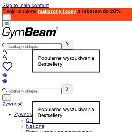
Skip to main content
Twoje ulubione
makarony i sosy
z rabatem do 20%
Popularne wyszukiwania
Bestsellery
Żywność
Popularne wyszukiwania
Żywność funkcjonalna
Bestsellery
Orzechy
Nasiona
Pasty i kremy do smarowania