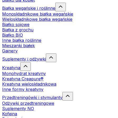
Białko dla kobiet
Białka wegańskie i roślinne
Monoskładnikowe białka wegańskie
Wieloskładnikowe białka wegańskie
Białko sojowe
Białka z grochu
Białko BIO
Inne białka roślinne
Mieszanki białek
Gainery
Suplementy i odżywki
Kreatyna
Monohydrat kreatyny
Kreatyna Creapure®
Kreatyna wieloskładnikowa
Inne formy kreatyny
Przedtreningówki i stymulanty
Odżywki przedtreningowe
Suplementy NO
Kofeina