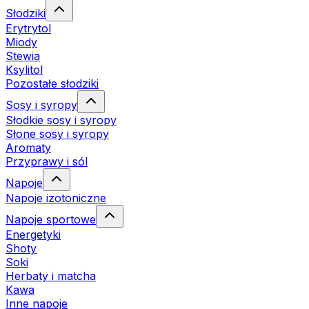
Słodziki
Erytrytol
Miody
Stewia
Ksylitol
Pozostałe słodziki
Sosy i syropy
Słodkie sosy i syropy
Słone sosy i syropy
Aromaty
Przyprawy i sól
Napoje
Napoje izotoniczne
Napoje sportowe
Energetyki
Shoty
Soki
Herbaty i matcha
Kawa
Inne napoje