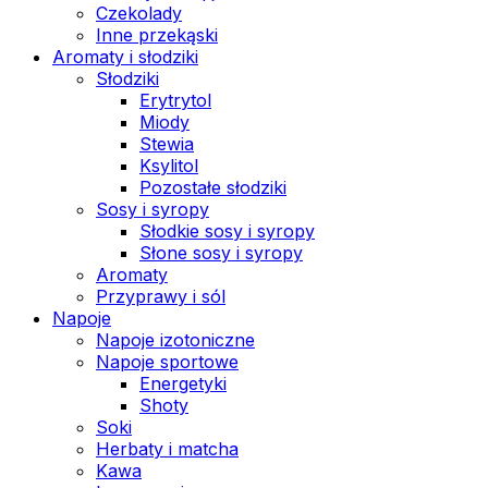
Czekolady
Inne przekąski
Aromaty i słodziki
Słodziki
Erytrytol
Miody
Stewia
Ksylitol
Pozostałe słodziki
Sosy i syropy
Słodkie sosy i syropy
Słone sosy i syropy
Aromaty
Przyprawy i sól
Napoje
Napoje izotoniczne
Napoje sportowe
Energetyki
Shoty
Soki
Herbaty i matcha
Kawa