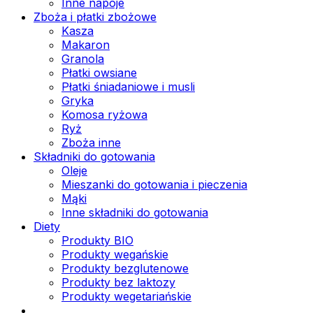
Inne napoje
Zboża i płatki zbożowe
Kasza
Makaron
Granola
Płatki owsiane
Płatki śniadaniowe i musli
Gryka
Komosa ryżowa
Ryż
Zboża inne
Składniki do gotowania
Oleje
Mieszanki do gotowania i pieczenia
Mąki
Inne składniki do gotowania
Diety
Produkty BIO
Produkty wegańskie
Produkty bezglutenowe
Produkty bez laktozy
Produkty wegetariańskie