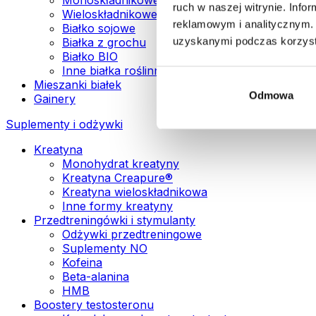
ruch w naszej witrynie. Inf
Wieloskładnikowe białka wegańskie
reklamowym i analitycznym. 
Białko sojowe
uzyskanymi podczas korzysta
Białka z grochu
Białko BIO
Inne białka roślinne
Mieszanki białek
Odmowa
Gainery
Suplementy i odżywki
Kreatyna
Monohydrat kreatyny
Kreatyna Creapure®
Kreatyna wieloskładnikowa
Inne formy kreatyny
Przedtreningówki i stymulanty
Odżywki przedtreningowe
Suplementy NO
Kofeina
Beta-alanina
HMB
Boostery testosteronu