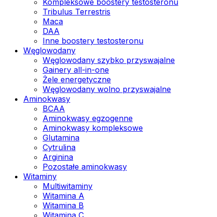
Kompleksowe boostery testosteronu
Tribulus Terrestris
Maca
DAA
Inne boostery testosteronu
Węglowodany
Węglowodany szybko przyswajalne
Gainery all-in-one
Żele energetyczne
Węglowodany wolno przyswajalne
Aminokwasy
BCAA
Aminokwasy egzogenne
Aminokwasy kompleksowe
Glutamina
Cytrulina
Arginina
Pozostałe aminokwasy
Witaminy
Multiwitaminy
Witamina A
Witamina B
Witamina C