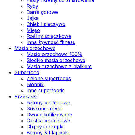
Ryby
Dania gotowe
Jajka
Chleb i pieczywo
Mięso
Rośliny strączkowe
Inna żywność fitness
Masła orzechowe
Masło orzechowe 100%
Słodkie masła orzechowe
Masła orzechowe z białkiem
Superfood
Zielone superfoods
Błonnik
Inne superfoods
Przekąski
Batony proteinowe
Suszone mięso
Owoce liofilizowane
Ciastka proteinowe
Chipsy i chrupki
Batony & Flapjacki