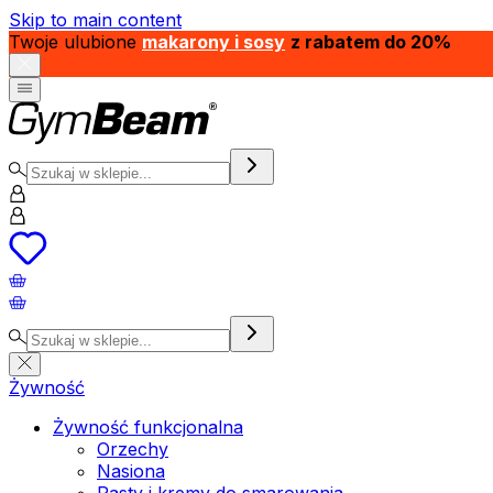
Skip to main content
Twoje ulubione
makarony i sosy
z rabatem do 20%
Żywność
Żywność funkcjonalna
Orzechy
Nasiona
Pasty i kremy do smarowania