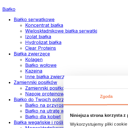
Białko
Białko serwatkowe
Koncentrat białka
Wieloskładnikowe białka serwatki
Izolat białka
Hydrolizat białka
Clear Proteins
Białka zwierzęce
Kolagen
Białko wołowe
Kazeina
Inne białka zwierzęce
Zamienniki posiłków
Zamienniki posiłków w proszku
Napoje proteinowe ready to drink
Zgoda
Białko do Twoich potrzeb
Białko na przyrost mięśni
Białko na utratę wagi
Niniejsza strona korzysta z
Białko dla kobiet
Białka wegańskie i roślinne
Wykorzystujemy pliki cookie 
Monoskładnikowe białka wegańskie