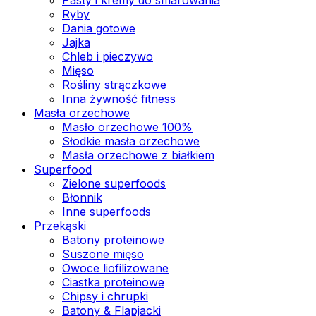
Ryby
Dania gotowe
Jajka
Chleb i pieczywo
Mięso
Rośliny strączkowe
Inna żywność fitness
Masła orzechowe
Masło orzechowe 100%
Słodkie masła orzechowe
Masła orzechowe z białkiem
Superfood
Zielone superfoods
Błonnik
Inne superfoods
Przekąski
Batony proteinowe
Suszone mięso
Owoce liofilizowane
Ciastka proteinowe
Chipsy i chrupki
Batony & Flapjacki