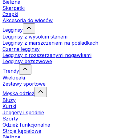
Bielizna
Skarpetki
Czapki
Akcesoria do włosów
Legginsy
Legginsy z wysokim stanem
Legginsy z marszczeniem na pośladkach
Czarne legginsy
Legginsy z rozszerzanymi nogawkami
Legginsy bezszwowe
Trendy
Wielopaki
Zestawy sportowe
Męska odzież
Bluzy
Kurtki
Joggery i spodnie
Szorty
Odzież funkcjonalna
Stroje kąpielowe
Bielizna