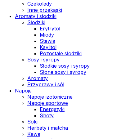
Czekolady
Inne przekąski
Aromaty i słodziki
Słodziki
Erytrytol
Miody
Stewia
Ksylitol
Pozostałe słodziki
Sosy i syropy
Słodkie sosy i syropy
Słone sosy i syropy
Aromaty
Przyprawy i sól
Napoje
Napoje izotoniczne
Napoje sportowe
Energetyki
Shoty
Soki
Herbaty i matcha
Kawa