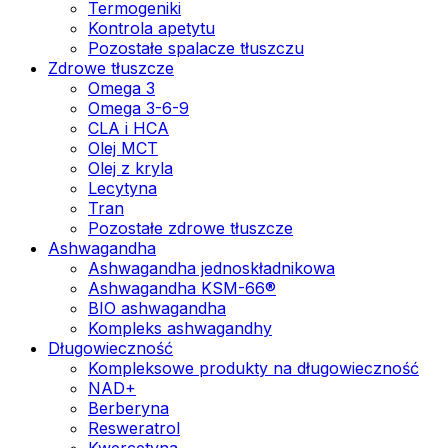
Termogeniki
Kontrola apetytu
Pozostałe spalacze tłuszczu
Zdrowe tłuszcze
Omega 3
Omega 3-6-9
CLA i HCA
Olej MCT
Olej z kryla
Lecytyna
Tran
Pozostałe zdrowe tłuszcze
Ashwagandha
Ashwagandha jednoskładnikowa
Ashwagandha KSM-66®
BIO ashwagandha
Kompleks ashwagandhy
Długowieczność
Kompleksowe produkty na długowieczność
NAD+
Berberyna
Resweratrol
Kwercetyna