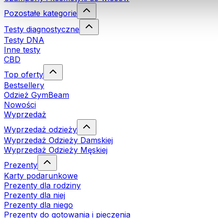
Pozostałe kategorie
Testy diagnostyczne
Testy DNA
Inne testy
CBD
Top oferty
Bestsellery
Odzież GymBeam
Nowości
Wyprzedaż
Wyprzedaż odzieży
Wyprzedaż Odzieży Damskiej
Wyprzedaż Odzieży Męskiej
Prezenty
Karty podarunkowe
Prezenty dla rodziny
Prezenty dla niej
Prezenty dla niego
Prezenty do gotowania i pieczenia