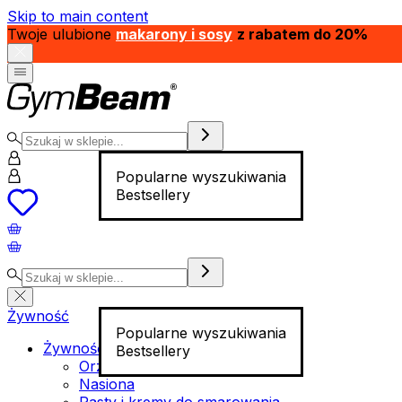
Skip to main content
Twoje ulubione
makarony i sosy
z rabatem do 20%
Popularne wyszukiwania
Bestsellery
Żywność
Popularne wyszukiwania
Żywność funkcjonalna
Bestsellery
Orzechy
Nasiona
Pasty i kremy do smarowania