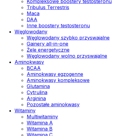
Kompleksowe boostery testosteronu
Tribulus Terrestris
Maca
DAA
Inne boostery testosteronu
Węglowodany
Węglowodany szybko przyswajalne
Gainery all-in-one
Żele energetyczne
Węglowodany wolno przyswajalne
Aminokwasy
BCAA
Aminokwasy egzogenne
Aminokwasy kompleksowe
Glutamina
Cytrulina
Arginina
Pozostałe aminokwasy
Witaminy
Multiwitaminy
Witamina A
Witamina B
Witamina C