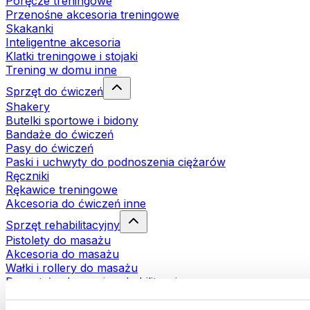
Poręcze treningowe
Przenośne akcesoria treningowe
Skakanki
Inteligentne akcesoria
Klatki treningowe i stojaki
Trening w domu inne
Sprzęt do ćwiczeń
Shakery
Butelki sportowe i bidony
Bandaże do ćwiczeń
Pasy do ćwiczeń
Paski i uchwyty do podnoszenia ciężarów
Ręczniki
Rękawice treningowe
Akcesoria do ćwiczeń inne
Sprzęt rehabilitacyjny
Pistolety do masażu
Akcesoria do masażu
Wałki i rollery do masażu
Pozostałe akcesoria rehabilitacyjne
Torby i plecaki