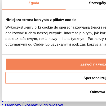
Torby na żywność i akcesoria
Zgoda
Szczegół
Torby na siłownię
Plecaki
Akcesoria dopasowane do aktywności
Niniejsza strona korzysta z plików cookie
Bieganie
Wykorzystujemy pliki cookie do spersonalizowania treści i 
Sporty walki
analizować ruch w naszej witrynie. Informacje o tym, jak k
Kolarstwo
społecznościowym, reklamowym i analitycznym. Partnerzy m
Joga i pilates
Terapia zimnem
otrzymanymi od Ciebie lub uzyskanymi podczas korzystania 
Pływanie
Trekking
Biohacking
Zezwól na wszy
Terapia Światłem Czerwonym
Filtry i dzbanki do wody
Eko dom
Spersonalizu
Środki do prania
Środki czystości
Odmowa
Naturalne kosmetyki
Żele pod prysznic i mydła
Szampony i kosmetyki do włosów