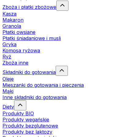
Zboża i płatki zbożowe
Kasza
Makaron
Granola
Płatki owsiane
Płatki śniadaniowe i musli
Gryka
Komosa ryżowa
Ryż
Zboża inne
Składniki do gotowania
Oleje
Mieszanki do gotowania i pieczenia
Mąki
Inne składniki do gotowania
Diety
Produkty BIO
Produkty wegańskie
Produkty bezglutenowe
Produkty bez laktozy