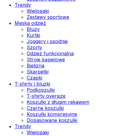
Trendy
Wielopaki
Zestawy sportowe
Męska odzież
Bluzy
Kurtki
Joggery i spodnie
Szorty
Odzież funkcjonalna
Stroje kąpielowe
Bielizna
Skarpetki
Czapki
T-shirty i bluzki
Podkoszulki
T-shirty oversize
Koszulki z długim rękawem
Czarne koszulki
Koszulki kompresyjne
Dopasowane koszulki
Trendy
Wielopaki