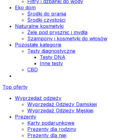
Filtry i dzbanki do wody
Eko dom
Środki do prania
Środki czystości
Naturalne kosmetyki
Żele pod prysznic i mydła
Szampony i kosmetyki do włosów
Pozostałe kategorie
Testy diagnostyczne
Testy DNA
Inne testy
CBD
Top oferty
Wyprzedaż odzieży
Wyprzedaż Odzieży Damskiej
Wyprzedaż Odzieży Męskiej
Prezenty
Karty podarunkowe
Prezenty dla rodziny
Prezenty dla niej