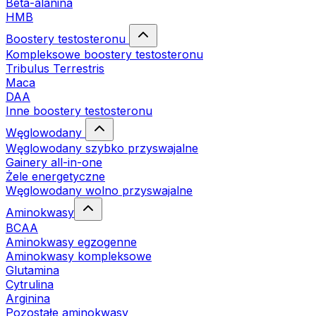
Beta-alanina
HMB
Boostery testosteronu
Kompleksowe boostery testosteronu
Tribulus Terrestris
Maca
DAA
Inne boostery testosteronu
Węglowodany
Węglowodany szybko przyswajalne
Gainery all-in-one
Żele energetyczne
Węglowodany wolno przyswajalne
Aminokwasy
BCAA
Aminokwasy egzogenne
Aminokwasy kompleksowe
Glutamina
Cytrulina
Arginina
Pozostałe aminokwasy