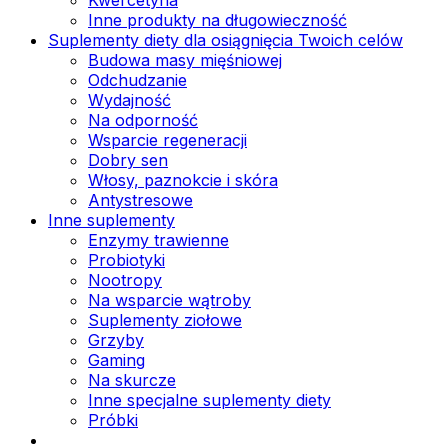
Inne produkty na długowieczność
Suplementy diety dla osiągnięcia Twoich celów
Budowa masy mięśniowej
Odchudzanie
Wydajność
Na odporność
Wsparcie regeneracji
Dobry sen
Włosy, paznokcie i skóra
Antystresowe
Inne suplementy
Enzymy trawienne
Probiotyki
Nootropy
Na wsparcie wątroby
Suplementy ziołowe
Grzyby
Gaming
Na skurcze
Inne specjalne suplementy diety
Próbki