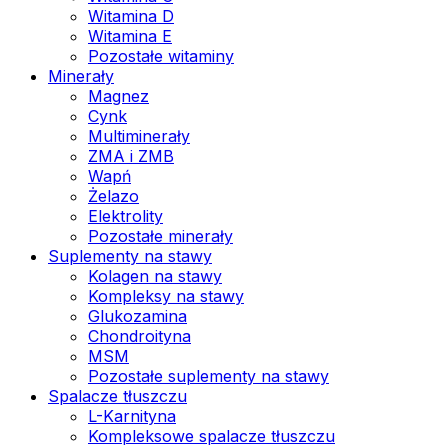
Witamina D
Witamina E
Pozostałe witaminy
Minerały
Magnez
Cynk
Multiminerały
ZMA i ZMB
Wapń
Żelazo
Elektrolity
Pozostałe minerały
Suplementy na stawy
Kolagen na stawy
Kompleksy na stawy
Glukozamina
Chondroityna
MSM
Pozostałe suplementy na stawy
Spalacze tłuszczu
L-Karnityna
Kompleksowe spalacze tłuszczu