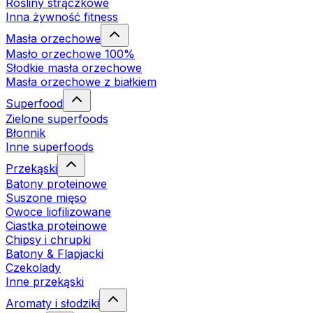
Rośliny strączkowe
Inna żywność fitness
Masła orzechowe
Masło orzechowe 100%
Słodkie masła orzechowe
Masła orzechowe z białkiem
Superfood
Zielone superfoods
Błonnik
Inne superfoods
Przekąski
Batony proteinowe
Suszone mięso
Owoce liofilizowane
Ciastka proteinowe
Chipsy i chrupki
Batony & Flapjacki
Czekolady
Inne przekąski
Aromaty i słodziki