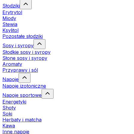
Słodziki
Erytrytol
Miody
Stewia
Ksylitol
Pozostałe słodziki
Sosy i syropy
Słodkie sosy i syropy
Słone sosy i syropy
Aromaty
Przyprawy i sól
Napoje
Napoje izotoniczne
Napoje sportowe
Energetyki
Shoty
Soki
Herbaty i matcha
Kawa
Inne napoje