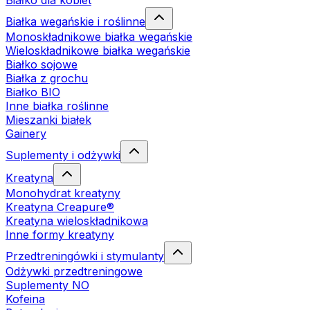
Białko dla kobiet
Białka wegańskie i roślinne
Monoskładnikowe białka wegańskie
Wieloskładnikowe białka wegańskie
Białko sojowe
Białka z grochu
Białko BIO
Inne białka roślinne
Mieszanki białek
Gainery
Suplementy i odżywki
Kreatyna
Monohydrat kreatyny
Kreatyna Creapure®
Kreatyna wieloskładnikowa
Inne formy kreatyny
Przedtreningówki i stymulanty
Odżywki przedtreningowe
Suplementy NO
Kofeina