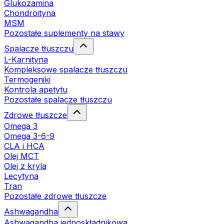
Glukozamina
Chondroityna
MSM
Pozostałe suplementy na stawy
Spalacze tłuszczu
L-Karnityna
Kompleksowe spalacze tłuszczu
Termogeniki
Kontrola apetytu
Pozostałe spalacze tłuszczu
Zdrowe tłuszcze
Omega 3
Omega 3-6-9
CLA i HCA
Olej MCT
Olej z kryla
Lecytyna
Tran
Pozostałe zdrowe tłuszcze
Ashwagandha
Ashwagandha jednoskładnikowa