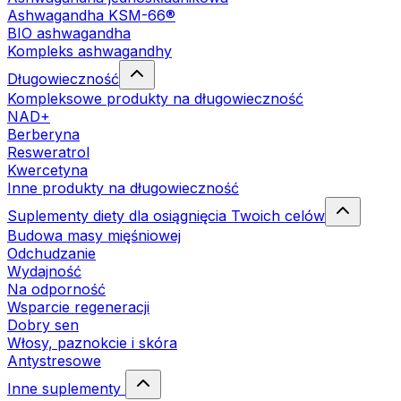
Ashwagandha KSM-66®
BIO ashwagandha
Kompleks ashwagandhy
Długowieczność
Kompleksowe produkty na długowieczność
NAD+
Berberyna
Resweratrol
Kwercetyna
Inne produkty na długowieczność
Suplementy diety dla osiągnięcia Twoich celów
Budowa masy mięśniowej
Odchudzanie
Wydajność
Na odporność
Wsparcie regeneracji
Dobry sen
Włosy, paznokcie i skóra
Antystresowe
Inne suplementy