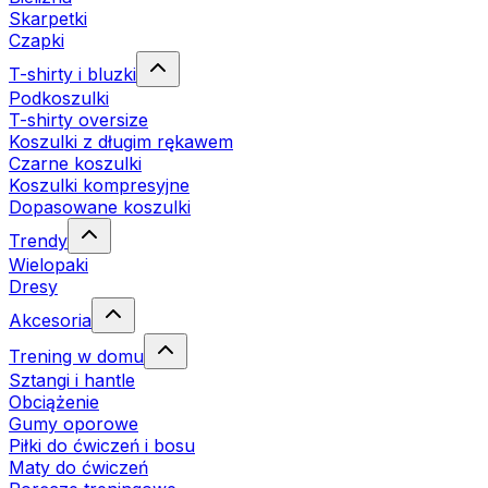
Skarpetki
Czapki
T-shirty i bluzki
Podkoszulki
T-shirty oversize
Koszulki z długim rękawem
Czarne koszulki
Koszulki kompresyjne
Dopasowane koszulki
Trendy
Wielopaki
Dresy
Akcesoria
Trening w domu
Sztangi i hantle
Obciążenie
Gumy oporowe
Piłki do ćwiczeń i bosu
Maty do ćwiczeń