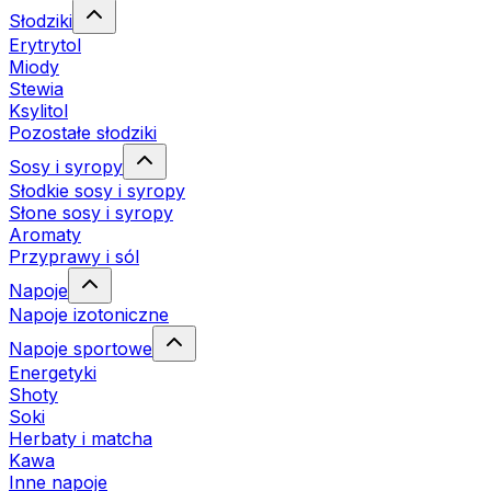
Słodziki
Erytrytol
Miody
Stewia
Ksylitol
Pozostałe słodziki
Sosy i syropy
Słodkie sosy i syropy
Słone sosy i syropy
Aromaty
Przyprawy i sól
Napoje
Napoje izotoniczne
Napoje sportowe
Energetyki
Shoty
Soki
Herbaty i matcha
Kawa
Inne napoje