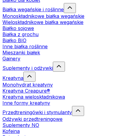
Białko dla kobiet
Białka wegańskie i roślinne
Monoskładnikowe białka wegańskie
Wieloskładnikowe białka wegańskie
Białko sojowe
Białka z grochu
Białko BIO
Inne białka roślinne
Mieszanki białek
Gainery
Suplementy i odżywki
Kreatyna
Monohydrat kreatyny
Kreatyna Creapure®
Kreatyna wieloskładnikowa
Inne formy kreatyny
Przedtreningówki i stymulanty
Odżywki przedtreningowe
Suplementy NO
Kofeina