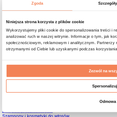
Torby na żywność i akcesoria
Zgoda
Szczegół
Torby na siłownię
Plecaki
Akcesoria dopasowane do aktywności
Niniejsza strona korzysta z plików cookie
Bieganie
Wykorzystujemy pliki cookie do spersonalizowania treści i 
Sporty walki
analizować ruch w naszej witrynie. Informacje o tym, jak k
Kolarstwo
społecznościowym, reklamowym i analitycznym. Partnerzy m
Joga i pilates
Terapia zimnem
otrzymanymi od Ciebie lub uzyskanymi podczas korzystania 
Pływanie
Trekking
Biohacking
Zezwól na wszy
Terapia Światłem Czerwonym
Filtry i dzbanki do wody
Eko dom
Spersonalizu
Środki do prania
Środki czystości
Odmowa
Naturalne kosmetyki
Żele pod prysznic i mydła
Szampony i kosmetyki do włosów