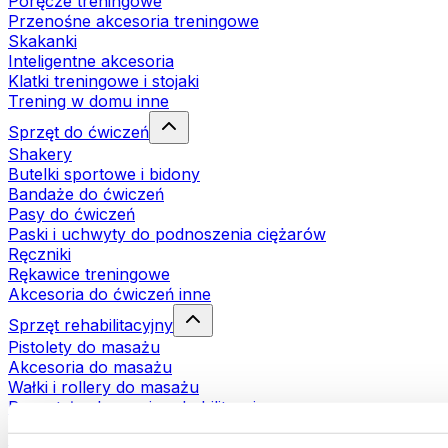
Poręcze treningowe
Przenośne akcesoria treningowe
Skakanki
Inteligentne akcesoria
Klatki treningowe i stojaki
Trening w domu inne
Sprzęt do ćwiczeń
Shakery
Butelki sportowe i bidony
Bandaże do ćwiczeń
Pasy do ćwiczeń
Paski i uchwyty do podnoszenia ciężarów
Ręczniki
Rękawice treningowe
Akcesoria do ćwiczeń inne
Sprzęt rehabilitacyjny
Pistolety do masażu
Akcesoria do masażu
Wałki i rollery do masażu
Pozostałe akcesoria rehabilitacyjne
Torby i plecaki