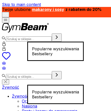
Skip to main content
Twoje ulubione
makarony i sosy
z rabatem do 20%
Popularne wyszukiwania
Bestsellery
Żywność
Popularne wyszukiwania
Żywność funkcjonalna
Bestsellery
Orzechy
Nasiona
Pasty i kremy do smarowania