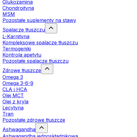
Glukozamina
Chondroityna
MSM
Pozostałe suplementy na stawy
Spalacze tłuszczu
L-Karnityna
Kompleksowe spalacze tłuszczu
Termogeniki
Kontrola apetytu
Pozostałe spalacze tłuszczu
Zdrowe tłuszcze
Omega 3
Omega 3-6-9
CLA i HCA
Olej MCT
Olej z kryla
Lecytyna
Tran
Pozostałe zdrowe tłuszcze
Ashwagandha
Ashwagandha jednoskładnikowa