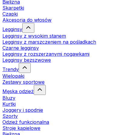
Bielizna
Skarpetki
Czapki
Akcesoria do włosów
Legginsy
Legginsy z wysokim stanem
Legginsy z marszczeniem na pośladkach
Czarne legginsy
Legginsy z rozszerzanymi nogawkami
Legginsy bezszwowe
Trendy
Wielopaki
Zestawy sportowe
Męska odzież
Bluzy
Kurtki
Joggery i spodnie
Szorty
Odzież funkcjonalna
Stroje kąpielowe
Bielizna