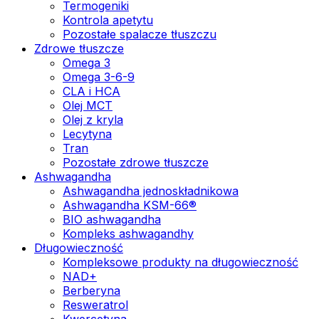
Termogeniki
Kontrola apetytu
Pozostałe spalacze tłuszczu
Zdrowe tłuszcze
Omega 3
Omega 3-6-9
CLA i HCA
Olej MCT
Olej z kryla
Lecytyna
Tran
Pozostałe zdrowe tłuszcze
Ashwagandha
Ashwagandha jednoskładnikowa
Ashwagandha KSM-66®
BIO ashwagandha
Kompleks ashwagandhy
Długowieczność
Kompleksowe produkty na długowieczność
NAD+
Berberyna
Resweratrol
Kwercetyna