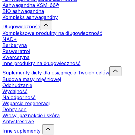
Ashwagandha KSM-66®
BIO ashwagandha
Kompleks ashwagandhy
Długowieczność
Kompleksowe produkty na długowieczność
NAD+
Berberyna
Resweratrol
Kwercetyna
Inne produkty na długowieczność
Suplementy diety dla osiągnięcia Twoich celów
Budowa masy mięśniowej
Odchudzanie
Wydajność
Na odporność
Wsparcie regeneracji
Dobry sen
Włosy, paznokcie i skóra
Antystresowe
Inne suplementy