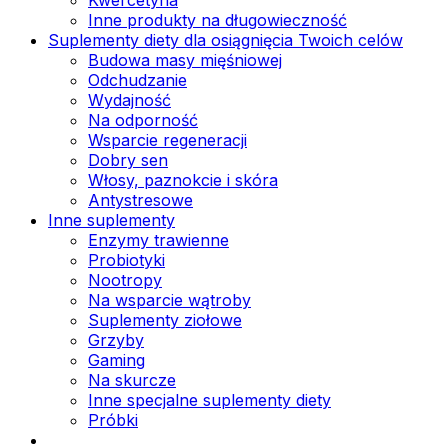
Inne produkty na długowieczność
Suplementy diety dla osiągnięcia Twoich celów
Budowa masy mięśniowej
Odchudzanie
Wydajność
Na odporność
Wsparcie regeneracji
Dobry sen
Włosy, paznokcie i skóra
Antystresowe
Inne suplementy
Enzymy trawienne
Probiotyki
Nootropy
Na wsparcie wątroby
Suplementy ziołowe
Grzyby
Gaming
Na skurcze
Inne specjalne suplementy diety
Próbki