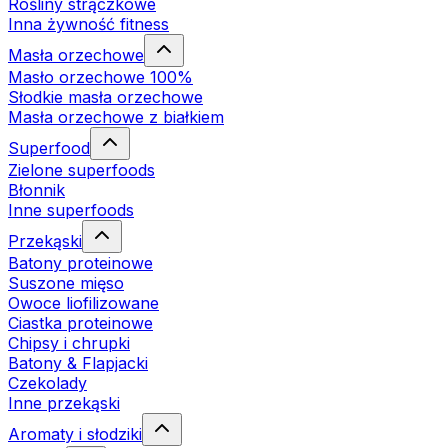
Rośliny strączkowe
Inna żywność fitness
Masła orzechowe
Masło orzechowe 100%
Słodkie masła orzechowe
Masła orzechowe z białkiem
Superfood
Zielone superfoods
Błonnik
Inne superfoods
Przekąski
Batony proteinowe
Suszone mięso
Owoce liofilizowane
Ciastka proteinowe
Chipsy i chrupki
Batony & Flapjacki
Czekolady
Inne przekąski
Aromaty i słodziki