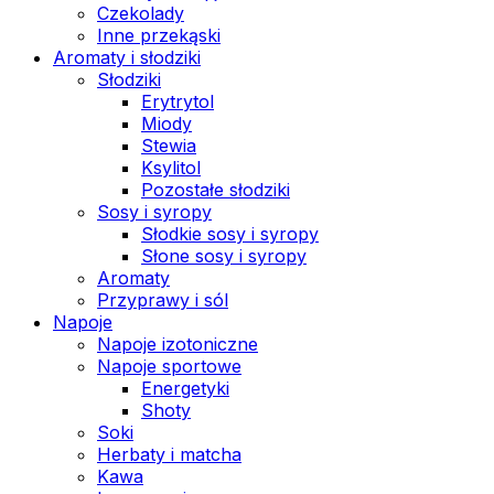
Czekolady
Inne przekąski
Aromaty i słodziki
Słodziki
Erytrytol
Miody
Stewia
Ksylitol
Pozostałe słodziki
Sosy i syropy
Słodkie sosy i syropy
Słone sosy i syropy
Aromaty
Przyprawy i sól
Napoje
Napoje izotoniczne
Napoje sportowe
Energetyki
Shoty
Soki
Herbaty i matcha
Kawa