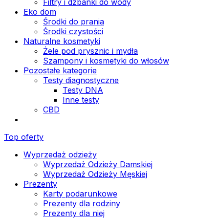
Filtry i dzbanki do wody
Eko dom
Środki do prania
Środki czystości
Naturalne kosmetyki
Żele pod prysznic i mydła
Szampony i kosmetyki do włosów
Pozostałe kategorie
Testy diagnostyczne
Testy DNA
Inne testy
CBD
Top oferty
Wyprzedaż odzieży
Wyprzedaż Odzieży Damskiej
Wyprzedaż Odzieży Męskiej
Prezenty
Karty podarunkowe
Prezenty dla rodziny
Prezenty dla niej