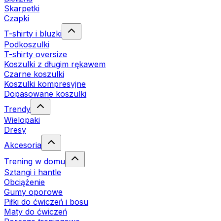
Skarpetki
Czapki
T-shirty i bluzki
Podkoszulki
T-shirty oversize
Koszulki z długim rękawem
Czarne koszulki
Koszulki kompresyjne
Dopasowane koszulki
Trendy
Wielopaki
Dresy
Akcesoria
Trening w domu
Sztangi i hantle
Obciążenie
Gumy oporowe
Piłki do ćwiczeń i bosu
Maty do ćwiczeń