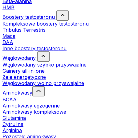
Beta-alanina
HMB
Boostery testosteronu
Kompleksowe boostery testosteronu
Tribulus Terrestris
Maca
DAA
Inne boostery testosteronu
Węglowodany
Węglowodany szybko przyswajalne
Gainery all-in-one
Żele energetyczne
Węglowodany wolno przyswajalne
Aminokwasy
BCAA
Aminokwasy egzogenne
Aminokwasy kompleksowe
Glutamina
Cytrulina
Arginina
Pozostałe aminokwasy