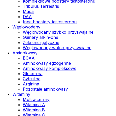
Kompleksowe boostery testosteronu
Tribulus Terrestris
Maca
DAA
Inne boostery testosteronu
Węglowodany
Węglowodany szybko przyswajalne
Gainery all-in-one
Żele energetyczne
Węglowodany wolno przyswajalne
Aminokwasy
BCAA
Aminokwasy egzogenne
Aminokwasy kompleksowe
Glutamina
Cytrulina
Arginina
Pozostałe aminokwasy
Witaminy
Multiwitaminy
Witamina A
Witamina B
Witamina C