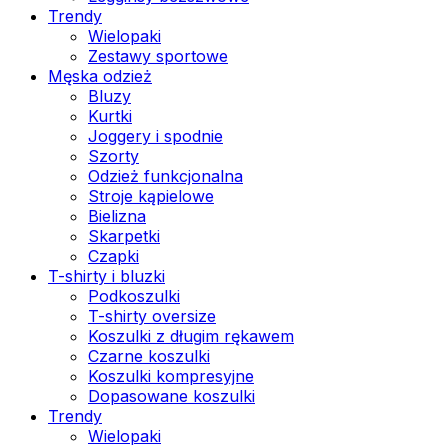
Trendy
Wielopaki
Zestawy sportowe
Męska odzież
Bluzy
Kurtki
Joggery i spodnie
Szorty
Odzież funkcjonalna
Stroje kąpielowe
Bielizna
Skarpetki
Czapki
T-shirty i bluzki
Podkoszulki
T-shirty oversize
Koszulki z długim rękawem
Czarne koszulki
Koszulki kompresyjne
Dopasowane koszulki
Trendy
Wielopaki