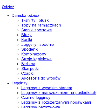
Odzież
Damska odzież
T-shirty i bluzki
Topy na ramiączkach
Staniki sportowe
Bluzy
Kurtki
Joggery i spodnie
Spodenki
Kombinezony
Stroje kąpielowe
Bielizna
Skarpetki
Czapki
Akcesoria do włosów
Legginsy
Legginsy z wysokim stanem
Legginsy z marszczeniem na pośladkach
Czarne legginsy
Legginsy z rozszerzanymi nogawkami
Legginsy bezszwowe