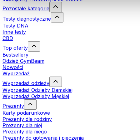
Pozostałe kategorie
Testy diagnostyczne
Testy DNA
Inne testy
CBD
Top oferty
Bestsellery
Odzież GymBeam
Nowości
Wyprzedaż
Wyprzedaż odzieży
Wyprzedaż Odzieży Damskiej
Wyprzedaż Odzieży Męskiej
Prezenty
Karty podarunkowe
Prezenty dla rodziny
Prezenty dla niej
Prezenty dla niego
Prezenty do gotowania i pieczenia