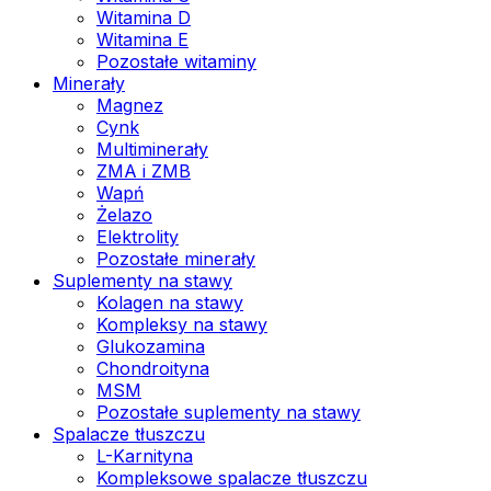
Witamina D
Witamina E
Pozostałe witaminy
Minerały
Magnez
Cynk
Multiminerały
ZMA i ZMB
Wapń
Żelazo
Elektrolity
Pozostałe minerały
Suplementy na stawy
Kolagen na stawy
Kompleksy na stawy
Glukozamina
Chondroityna
MSM
Pozostałe suplementy na stawy
Spalacze tłuszczu
L-Karnityna
Kompleksowe spalacze tłuszczu