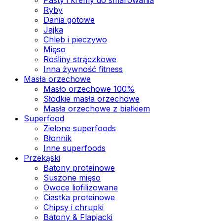
Ryby
Dania gotowe
Jajka
Chleb i pieczywo
Mięso
Rośliny strączkowe
Inna żywność fitness
Masła orzechowe
Masło orzechowe 100%
Słodkie masła orzechowe
Masła orzechowe z białkiem
Superfood
Zielone superfoods
Błonnik
Inne superfoods
Przekąski
Batony proteinowe
Suszone mięso
Owoce liofilizowane
Ciastka proteinowe
Chipsy i chrupki
Batony & Flapjacki