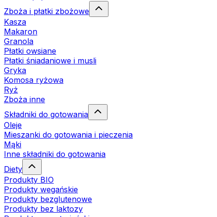
Zboża i płatki zbożowe
Kasza
Makaron
Granola
Płatki owsiane
Płatki śniadaniowe i musli
Gryka
Komosa ryżowa
Ryż
Zboża inne
Składniki do gotowania
Oleje
Mieszanki do gotowania i pieczenia
Mąki
Inne składniki do gotowania
Diety
Produkty BIO
Produkty wegańskie
Produkty bezglutenowe
Produkty bez laktozy