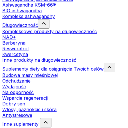
Ashwagandha KSM-66®
BIO ashwagandha
Kompleks ashwagandhy
Długowieczność
Kompleksowe produkty na długowieczność
NAD+
Berberyna
Resweratrol
Kwercetyna
Inne produkty na długowieczność
Suplementy diety dla osiągnięcia Twoich celów
Budowa masy mięśniowej
Odchudzanie
Wydajność
Na odporność
Wsparcie regeneracji
Dobry sen
Włosy, paznokcie i skóra
Antystresowe
Inne suplementy