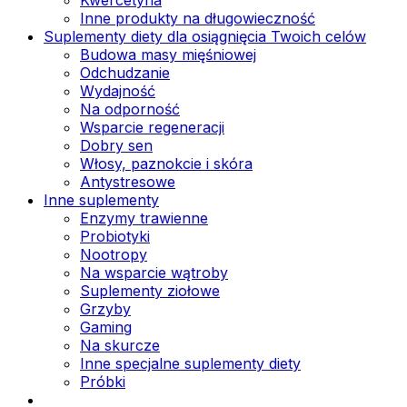
Inne produkty na długowieczność
Suplementy diety dla osiągnięcia Twoich celów
Budowa masy mięśniowej
Odchudzanie
Wydajność
Na odporność
Wsparcie regeneracji
Dobry sen
Włosy, paznokcie i skóra
Antystresowe
Inne suplementy
Enzymy trawienne
Probiotyki
Nootropy
Na wsparcie wątroby
Suplementy ziołowe
Grzyby
Gaming
Na skurcze
Inne specjalne suplementy diety
Próbki