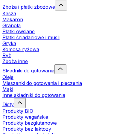
Zboża i płatki zbożowe
Kasza
Makaron
Granola
Płatki owsiane
Płatki śniadaniowe i musli
Gryka
Komosa ryżowa
Ryż
Zboża inne
Składniki do gotowania
Oleje
Mieszanki do gotowania i pieczenia
Mąki
Inne składniki do gotowania
Diety
Produkty BIO
Produkty wegańskie
Produkty bezglutenowe
Produkty bez laktozy