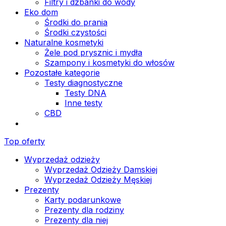
Filtry i dzbanki do wody
Eko dom
Środki do prania
Środki czystości
Naturalne kosmetyki
Żele pod prysznic i mydła
Szampony i kosmetyki do włosów
Pozostałe kategorie
Testy diagnostyczne
Testy DNA
Inne testy
CBD
Top oferty
Wyprzedaż odzieży
Wyprzedaż Odzieży Damskiej
Wyprzedaż Odzieży Męskiej
Prezenty
Karty podarunkowe
Prezenty dla rodziny
Prezenty dla niej