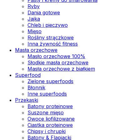
Ryby
Dania gotowe
Jajka
Chleb i pieczywo
Mięso
Rośliny strączkowe
Inna żywność fitness
Masła orzechowe
Masło orzechowe 100%
Słodkie masła orzechowe
Masła orzechowe z białkiem
Superfood
Zielone superfoods
Błonnik
Inne superfoods
Przekąski
Batony proteinowe
Suszone mięso
Owoce liofilizowane
Ciastka proteinowe
Chipsy i chrupki
Batony & Flapjacki