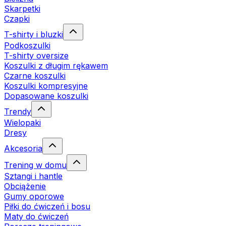
Skarpetki
Czapki
T-shirty i bluzki
Podkoszulki
T-shirty oversize
Koszulki z długim rękawem
Czarne koszulki
Koszulki kompresyjne
Dopasowane koszulki
Trendy
Wielopaki
Dresy
Akcesoria
Trening w domu
Sztangi i hantle
Obciążenie
Gumy oporowe
Piłki do ćwiczeń i bosu
Maty do ćwiczeń