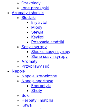
Czekolady
Inne przekąski
Aromaty i słodziki
Słodziki
Erytrytol
Miody
Stewia
Ksylitol
Pozostałe słodziki
Sosy i syropy
Słodkie sosy i syropy
Słone sosy i syropy
Aromaty
Przyprawy i sól
Napoje
Napoje izotoniczne
Napoje sportowe
Energetyki
Shoty
Soki
Herbaty i matcha
Kawa