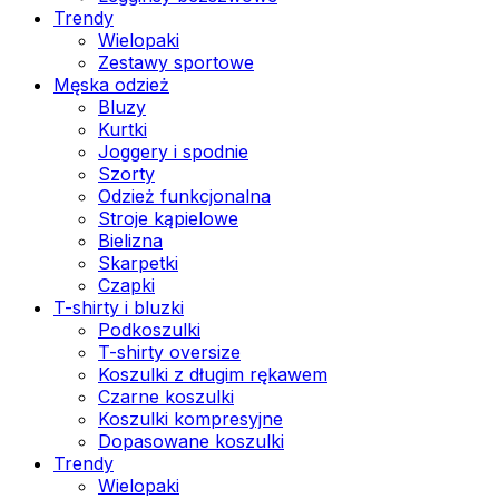
Trendy
Wielopaki
Zestawy sportowe
Męska odzież
Bluzy
Kurtki
Joggery i spodnie
Szorty
Odzież funkcjonalna
Stroje kąpielowe
Bielizna
Skarpetki
Czapki
T-shirty i bluzki
Podkoszulki
T-shirty oversize
Koszulki z długim rękawem
Czarne koszulki
Koszulki kompresyjne
Dopasowane koszulki
Trendy
Wielopaki