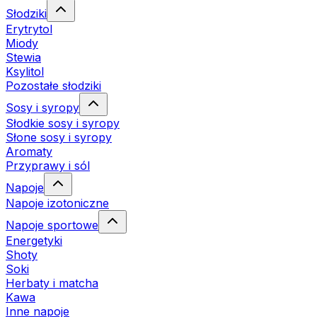
Słodziki
Erytrytol
Miody
Stewia
Ksylitol
Pozostałe słodziki
Sosy i syropy
Słodkie sosy i syropy
Słone sosy i syropy
Aromaty
Przyprawy i sól
Napoje
Napoje izotoniczne
Napoje sportowe
Energetyki
Shoty
Soki
Herbaty i matcha
Kawa
Inne napoje