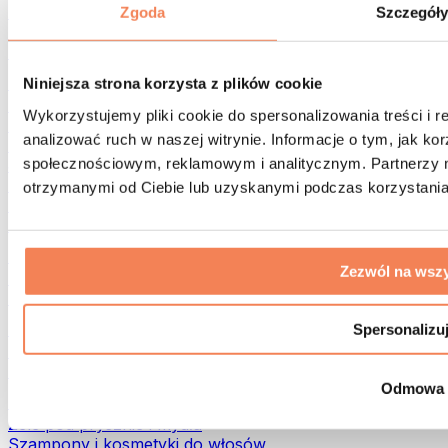
Torby na żywność i akcesoria
Zgoda
Szczegół
Torby na siłownię
Plecaki
Akcesoria dopasowane do aktywności
Niniejsza strona korzysta z plików cookie
Bieganie
Wykorzystujemy pliki cookie do spersonalizowania treści i 
Sporty walki
analizować ruch w naszej witrynie. Informacje o tym, jak k
Kolarstwo
społecznościowym, reklamowym i analitycznym. Partnerzy m
Joga i pilates
Terapia zimnem
otrzymanymi od Ciebie lub uzyskanymi podczas korzystania 
Pływanie
Trekking
Biohacking
Zezwól na wszy
Terapia Światłem Czerwonym
Filtry i dzbanki do wody
Eko dom
Spersonalizu
Środki do prania
Środki czystości
Odmowa
Naturalne kosmetyki
Żele pod prysznic i mydła
Szampony i kosmetyki do włosów