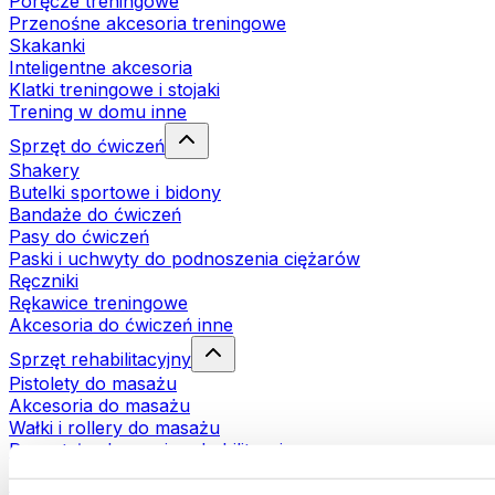
Poręcze treningowe
Przenośne akcesoria treningowe
Skakanki
Inteligentne akcesoria
Klatki treningowe i stojaki
Trening w domu inne
Sprzęt do ćwiczeń
Shakery
Butelki sportowe i bidony
Bandaże do ćwiczeń
Pasy do ćwiczeń
Paski i uchwyty do podnoszenia ciężarów
Ręczniki
Rękawice treningowe
Akcesoria do ćwiczeń inne
Sprzęt rehabilitacyjny
Pistolety do masażu
Akcesoria do masażu
Wałki i rollery do masażu
Pozostałe akcesoria rehabilitacyjne
Torby i plecaki