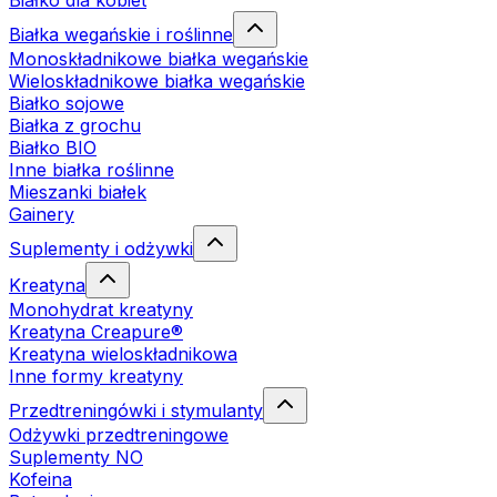
Białko dla kobiet
Białka wegańskie i roślinne
Monoskładnikowe białka wegańskie
Wieloskładnikowe białka wegańskie
Białko sojowe
Białka z grochu
Białko BIO
Inne białka roślinne
Mieszanki białek
Gainery
Suplementy i odżywki
Kreatyna
Monohydrat kreatyny
Kreatyna Creapure®
Kreatyna wieloskładnikowa
Inne formy kreatyny
Przedtreningówki i stymulanty
Odżywki przedtreningowe
Suplementy NO
Kofeina