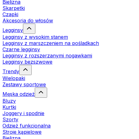
Bielizna
Skarpetki
Czapki
Akcesoria do włosów
Legginsy
Legginsy z wysokim stanem
Legginsy z marszczeniem na pośladkach
Czarne legginsy
Legginsy z rozszerzanymi nogawkami
Legginsy bezszwowe
Trendy
Wielopaki
Zestawy sportowe
Męska odzież
Bluzy
Kurtki
Joggery i spodnie
Szorty
Odzież funkcjonalna
Stroje kąpielowe
Bielizna