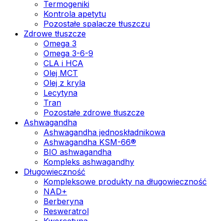
Termogeniki
Kontrola apetytu
Pozostałe spalacze tłuszczu
Zdrowe tłuszcze
Omega 3
Omega 3-6-9
CLA i HCA
Olej MCT
Olej z kryla
Lecytyna
Tran
Pozostałe zdrowe tłuszcze
Ashwagandha
Ashwagandha jednoskładnikowa
Ashwagandha KSM-66®
BIO ashwagandha
Kompleks ashwagandhy
Długowieczność
Kompleksowe produkty na długowieczność
NAD+
Berberyna
Resweratrol
Kwercetyna