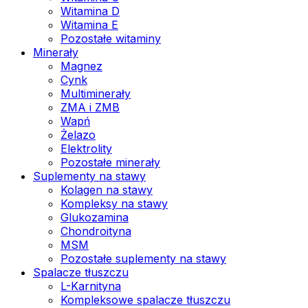
Witamina D
Witamina E
Pozostałe witaminy
Minerały
Magnez
Cynk
Multiminerały
ZMA i ZMB
Wapń
Żelazo
Elektrolity
Pozostałe minerały
Suplementy na stawy
Kolagen na stawy
Kompleksy na stawy
Glukozamina
Chondroityna
MSM
Pozostałe suplementy na stawy
Spalacze tłuszczu
L-Karnityna
Kompleksowe spalacze tłuszczu