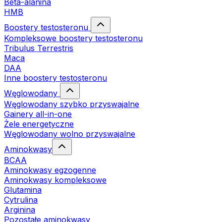
Beta-alanina
HMB
Boostery testosteronu
Kompleksowe boostery testosteronu
Tribulus Terrestris
Maca
DAA
Inne boostery testosteronu
Węglowodany
Węglowodany szybko przyswajalne
Gainery all-in-one
Żele energetyczne
Węglowodany wolno przyswajalne
Aminokwasy
BCAA
Aminokwasy egzogenne
Aminokwasy kompleksowe
Glutamina
Cytrulina
Arginina
Pozostałe aminokwasy