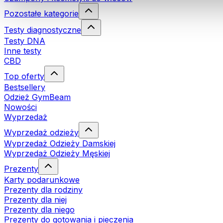
Pozostałe kategorie
Testy diagnostyczne
Testy DNA
Inne testy
CBD
Top oferty
Bestsellery
Odzież GymBeam
Nowości
Wyprzedaż
Wyprzedaż odzieży
Wyprzedaż Odzieży Damskiej
Wyprzedaż Odzieży Męskiej
Prezenty
Karty podarunkowe
Prezenty dla rodziny
Prezenty dla niej
Prezenty dla niego
Prezenty do gotowania i pieczenia