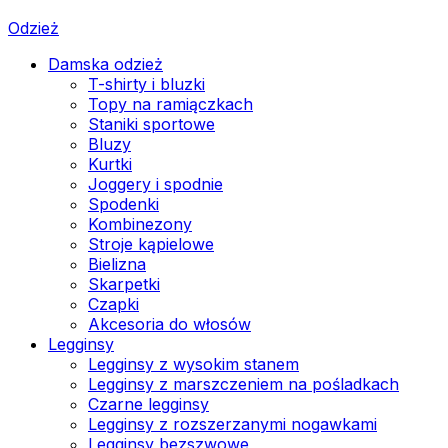
Odzież
Damska odzież
T-shirty i bluzki
Topy na ramiączkach
Staniki sportowe
Bluzy
Kurtki
Joggery i spodnie
Spodenki
Kombinezony
Stroje kąpielowe
Bielizna
Skarpetki
Czapki
Akcesoria do włosów
Legginsy
Legginsy z wysokim stanem
Legginsy z marszczeniem na pośladkach
Czarne legginsy
Legginsy z rozszerzanymi nogawkami
Legginsy bezszwowe