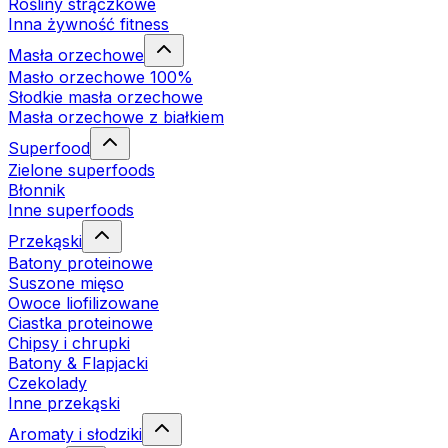
Rośliny strączkowe
Inna żywność fitness
Masła orzechowe
Masło orzechowe 100%
Słodkie masła orzechowe
Masła orzechowe z białkiem
Superfood
Zielone superfoods
Błonnik
Inne superfoods
Przekąski
Batony proteinowe
Suszone mięso
Owoce liofilizowane
Ciastka proteinowe
Chipsy i chrupki
Batony & Flapjacki
Czekolady
Inne przekąski
Aromaty i słodziki