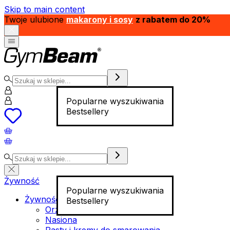
Skip to main content
Twoje ulubione
makarony i sosy
z rabatem do 20%
Popularne wyszukiwania
Bestsellery
Żywność
Popularne wyszukiwania
Żywność funkcjonalna
Bestsellery
Orzechy
Nasiona
Pasty i kremy do smarowania