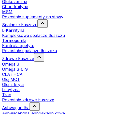
Glukozamina
Chondroityna
MSM
Pozostałe suplementy na stawy
Spalacze tłuszczu
L-Karnityna
Kompleksowe spalacze tłuszczu
Termogeniki
Kontrola apetytu
Pozostałe spalacze tłuszczu
Zdrowe tłuszcze
Omega 3
Omega 3-6-9
CLA i HCA
Olej MCT
Olej z kryla
Lecytyna
Tran
Pozostałe zdrowe tłuszcze
Ashwagandha
Ashwagandha jednoskładnikowa