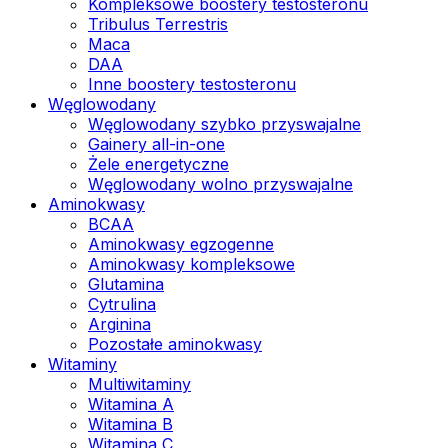
Kompleksowe boostery testosteronu
Tribulus Terrestris
Maca
DAA
Inne boostery testosteronu
Węglowodany
Węglowodany szybko przyswajalne
Gainery all-in-one
Żele energetyczne
Węglowodany wolno przyswajalne
Aminokwasy
BCAA
Aminokwasy egzogenne
Aminokwasy kompleksowe
Glutamina
Cytrulina
Arginina
Pozostałe aminokwasy
Witaminy
Multiwitaminy
Witamina A
Witamina B
Witamina C