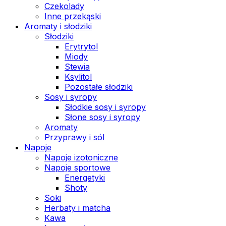
Czekolady
Inne przekąski
Aromaty i słodziki
Słodziki
Erytrytol
Miody
Stewia
Ksylitol
Pozostałe słodziki
Sosy i syropy
Słodkie sosy i syropy
Słone sosy i syropy
Aromaty
Przyprawy i sól
Napoje
Napoje izotoniczne
Napoje sportowe
Energetyki
Shoty
Soki
Herbaty i matcha
Kawa