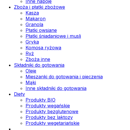
Inne napoje
Zboża i płatki zbożowe
Kasza
Makaron
Granola
Płatki owsiane
Płatki śniadaniowe i musli
Gryka
Komosa ryżowa
Ryż
Zboża inne
Składniki do gotowania
Oleje
Mieszanki do gotowania i pieczenia
Mąki
Inne składniki do gotowania
Diety
Produkty BIO
Produkty wegańskie
Produkty bezglutenowe
Produkty bez laktozy
Produkty wegetariańskie