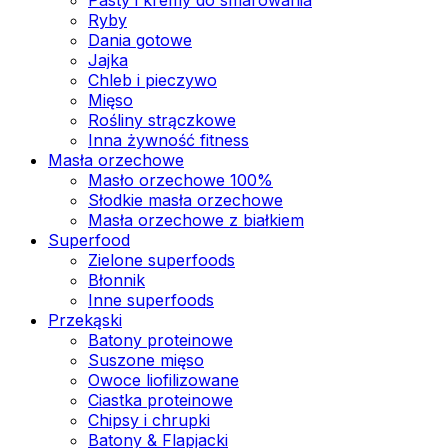
Ryby
Dania gotowe
Jajka
Chleb i pieczywo
Mięso
Rośliny strączkowe
Inna żywność fitness
Masła orzechowe
Masło orzechowe 100%
Słodkie masła orzechowe
Masła orzechowe z białkiem
Superfood
Zielone superfoods
Błonnik
Inne superfoods
Przekąski
Batony proteinowe
Suszone mięso
Owoce liofilizowane
Ciastka proteinowe
Chipsy i chrupki
Batony & Flapjacki