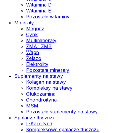
Witamina D
Witamina E
Pozostałe witaminy
Minerały
Magnez
Cynk
Multiminerały
ZMA i ZMB
Wapń
Żelazo
Elektrolity
Pozostałe minerały
Suplementy na stawy
Kolagen na stawy
Kompleksy na stawy
Glukozamina
Chondroityna
MSM
Pozostałe suplementy na stawy
Spalacze tłuszczu
L-Karnityna
Kompleksowe spalacze tłuszczu