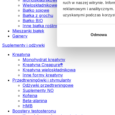
ruch w naszej witrynie. Inf
Wieloskładnikowe białka wegańskie
reklamowym i analitycznym. 
Białko sojowe
uzyskanymi podczas korzysta
Białka z grochu
Białko BIO
Inne białka roślinne
Mieszanki białek
Odmowa
Gainery
Suplementy i odżywki
Kreatyna
Monohydrat kreatyny
Kreatyna Creapure®
Kreatyna wieloskładnikowa
Inne formy kreatyny
Przedtreningówki i stymulanty
Odżywki przedtreningowe
Suplementy NO
Kofeina
Beta-alanina
HMB
Boostery testosteronu