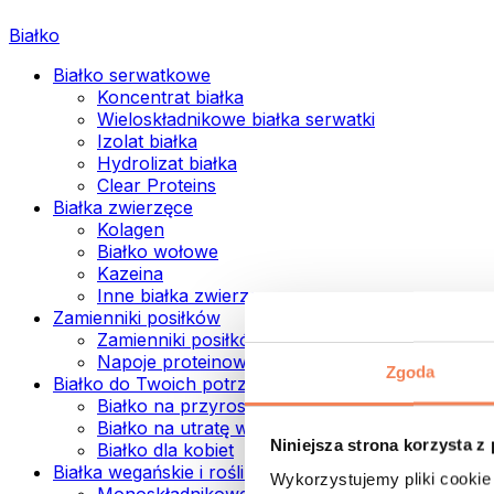
Białko
Białko serwatkowe
Koncentrat białka
Wieloskładnikowe białka serwatki
Izolat białka
Hydrolizat białka
Clear Proteins
Białka zwierzęce
Kolagen
Białko wołowe
Kazeina
Inne białka zwierzęce
Zamienniki posiłków
Zamienniki posiłków w proszku
Napoje proteinowe ready to drink
Zgoda
Białko do Twoich potrzeb
Białko na przyrost mięśni
Białko na utratę wagi
Niniejsza strona korzysta z
Białko dla kobiet
Białka wegańskie i roślinne
Wykorzystujemy pliki cookie 
Monoskładnikowe białka wegańskie