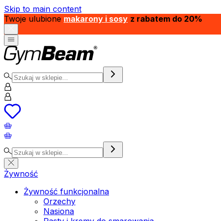
Skip to main content
Twoje ulubione
makarony i sosy
z rabatem do 20%
Żywność
Żywność funkcjonalna
Orzechy
Nasiona
Pasty i kremy do smarowania