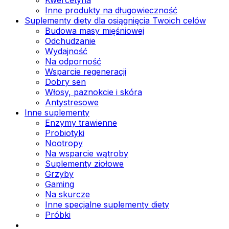
Inne produkty na długowieczność
Suplementy diety dla osiągnięcia Twoich celów
Budowa masy mięśniowej
Odchudzanie
Wydajność
Na odporność
Wsparcie regeneracji
Dobry sen
Włosy, paznokcie i skóra
Antystresowe
Inne suplementy
Enzymy trawienne
Probiotyki
Nootropy
Na wsparcie wątroby
Suplementy ziołowe
Grzyby
Gaming
Na skurcze
Inne specjalne suplementy diety
Próbki