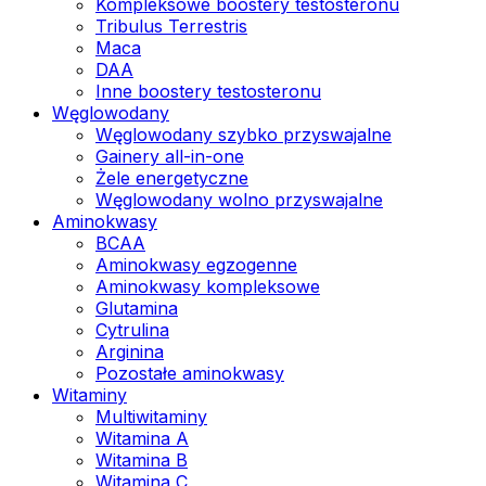
Kompleksowe boostery testosteronu
Tribulus Terrestris
Maca
DAA
Inne boostery testosteronu
Węglowodany
Węglowodany szybko przyswajalne
Gainery all-in-one
Żele energetyczne
Węglowodany wolno przyswajalne
Aminokwasy
BCAA
Aminokwasy egzogenne
Aminokwasy kompleksowe
Glutamina
Cytrulina
Arginina
Pozostałe aminokwasy
Witaminy
Multiwitaminy
Witamina A
Witamina B
Witamina C