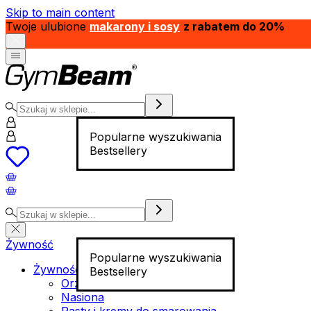
Skip to main content
Twoje ulubione
makarony i sosy
z rabatem do 20%
Popularne wyszukiwania
Bestsellery
Żywność
Popularne wyszukiwania
Żywność funkcjonalna
Bestsellery
Orzechy
Nasiona
Pasty i kremy do smarowania