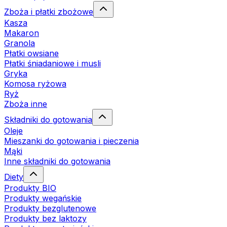
Zboża i płatki zbożowe
Kasza
Makaron
Granola
Płatki owsiane
Płatki śniadaniowe i musli
Gryka
Komosa ryżowa
Ryż
Zboża inne
Składniki do gotowania
Oleje
Mieszanki do gotowania i pieczenia
Mąki
Inne składniki do gotowania
Diety
Produkty BIO
Produkty wegańskie
Produkty bezglutenowe
Produkty bez laktozy