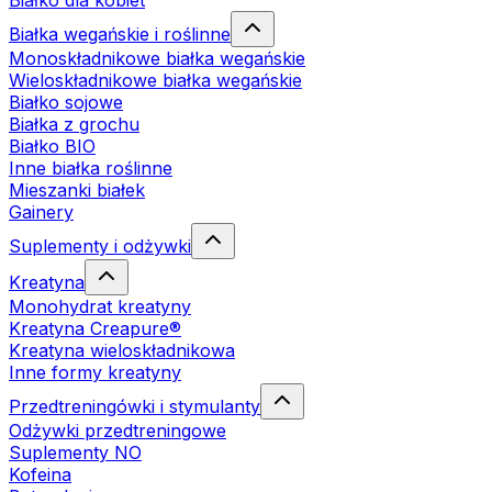
Białko dla kobiet
Białka wegańskie i roślinne
Monoskładnikowe białka wegańskie
Wieloskładnikowe białka wegańskie
Białko sojowe
Białka z grochu
Białko BIO
Inne białka roślinne
Mieszanki białek
Gainery
Suplementy i odżywki
Kreatyna
Monohydrat kreatyny
Kreatyna Creapure®
Kreatyna wieloskładnikowa
Inne formy kreatyny
Przedtreningówki i stymulanty
Odżywki przedtreningowe
Suplementy NO
Kofeina