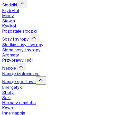
Słodziki
Erytrytol
Miody
Stewia
Ksylitol
Pozostałe słodziki
Sosy i syropy
Słodkie sosy i syropy
Słone sosy i syropy
Aromaty
Przyprawy i sól
Napoje
Napoje izotoniczne
Napoje sportowe
Energetyki
Shoty
Soki
Herbaty i matcha
Kawa
Inne napoje