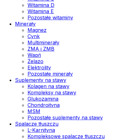
Witamina D
Witamina E
Pozostałe witaminy
Minerały
Magnez
Cynk
Multiminerały
ZMA i ZMB
Wapń
Żelazo
Elektrolity
Pozostałe minerały
Suplementy na stawy
Kolagen na stawy
Kompleksy na stawy
Glukozamina
Chondroityna
MSM
Pozostałe suplementy na stawy
Spalacze tłuszczu
L-Karnityna
Kompleksowe spalacze tłuszczu