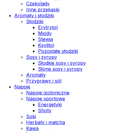
Czekolady
Inne przekąski
Aromaty i słodziki
Słodziki
Erytrytol
Miody
Stewia
Ksylitol
Pozostałe słodziki
Sosy i syropy
Słodkie sosy i syropy
Słone sosy i syropy
Aromaty
Przyprawy i sól
Napoje
Napoje izotoniczne
Napoje sportowe
Energetyki
Shoty
Soki
Herbaty i matcha
Kawa