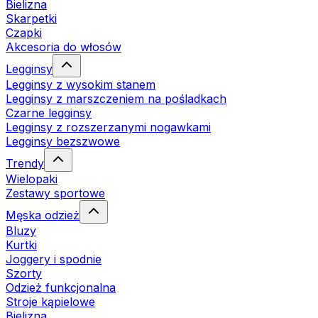
Bielizna
Skarpetki
Czapki
Akcesoria do włosów
Legginsy
Legginsy z wysokim stanem
Legginsy z marszczeniem na pośladkach
Czarne legginsy
Legginsy z rozszerzanymi nogawkami
Legginsy bezszwowe
Trendy
Wielopaki
Zestawy sportowe
Męska odzież
Bluzy
Kurtki
Joggery i spodnie
Szorty
Odzież funkcjonalna
Stroje kąpielowe
Bielizna