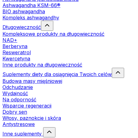
Ashwagandha KSM-66®
BIO ashwagandha
Kompleks ashwagandhy
Długowieczność
Kompleksowe produkty na długowieczność
NAD+
Berberyna
Resweratrol
Kwercetyna
Inne produkty na długowieczność
Suplementy diety dla osiągnięcia Twoich celów
Budowa masy mięśniowej
Odchudzanie
Wydajność
Na odporność
Wsparcie regeneracji
Dobry sen
Włosy, paznokcie i skóra
Antystresowe
Inne suplementy