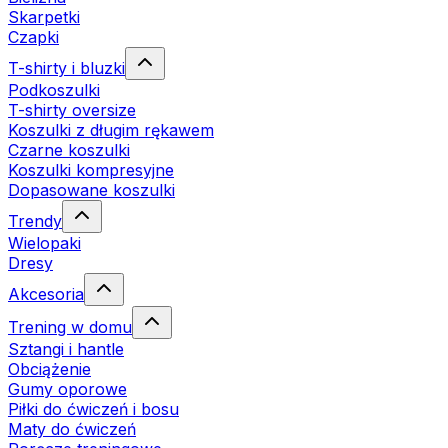
Skarpetki
Czapki
T-shirty i bluzki
Podkoszulki
T-shirty oversize
Koszulki z długim rękawem
Czarne koszulki
Koszulki kompresyjne
Dopasowane koszulki
Trendy
Wielopaki
Dresy
Akcesoria
Trening w domu
Sztangi i hantle
Obciążenie
Gumy oporowe
Piłki do ćwiczeń i bosu
Maty do ćwiczeń