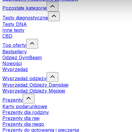
Pozostałe kategorie
Testy diagnostyczne
Testy DNA
Inne testy
CBD
Top oferty
Bestsellery
Odzież GymBeam
Nowości
Wyprzedaż
Wyprzedaż odzieży
Wyprzedaż Odzieży Damskiej
Wyprzedaż Odzieży Męskiej
Prezenty
Karty podarunkowe
Prezenty dla rodziny
Prezenty dla niej
Prezenty dla niego
Prezenty do gotowania i pieczenia