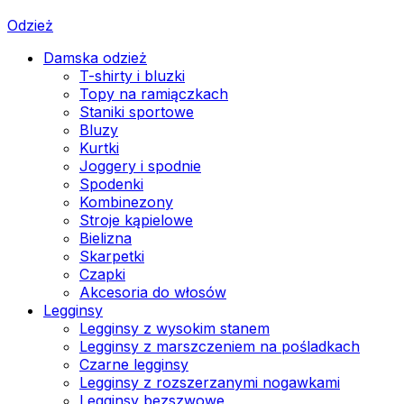
Odzież
Damska odzież
T-shirty i bluzki
Topy na ramiączkach
Staniki sportowe
Bluzy
Kurtki
Joggery i spodnie
Spodenki
Kombinezony
Stroje kąpielowe
Bielizna
Skarpetki
Czapki
Akcesoria do włosów
Legginsy
Legginsy z wysokim stanem
Legginsy z marszczeniem na pośladkach
Czarne legginsy
Legginsy z rozszerzanymi nogawkami
Legginsy bezszwowe