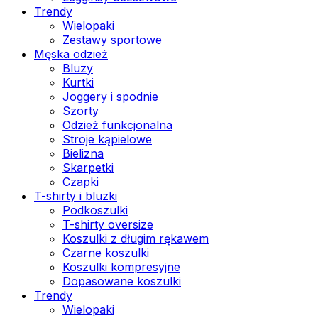
Trendy
Wielopaki
Zestawy sportowe
Męska odzież
Bluzy
Kurtki
Joggery i spodnie
Szorty
Odzież funkcjonalna
Stroje kąpielowe
Bielizna
Skarpetki
Czapki
T-shirty i bluzki
Podkoszulki
T-shirty oversize
Koszulki z długim rękawem
Czarne koszulki
Koszulki kompresyjne
Dopasowane koszulki
Trendy
Wielopaki