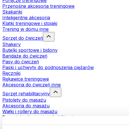
Poręcze treningowe
Przenośne akcesoria treningowe
Skakanki
Inteligentne akcesoria
Klatki treningowe i stojaki
Trening w domu inne
Sprzęt do ćwiczeń
Shakery
Butelki sportowe i bidony
Bandaże do ćwiczeń
Pasy do ćwiczeń
Paski i uchwyty do podnoszenia ciężarów
Ręczniki
Rękawice treningowe
Akcesoria do ćwiczeń inne
Sprzęt rehabilitacyjny
Pistolety do masażu
Akcesoria do masażu
Wałki i rollery do masażu
Pozostałe akcesoria rehabilitacyjne
Torby i plecaki