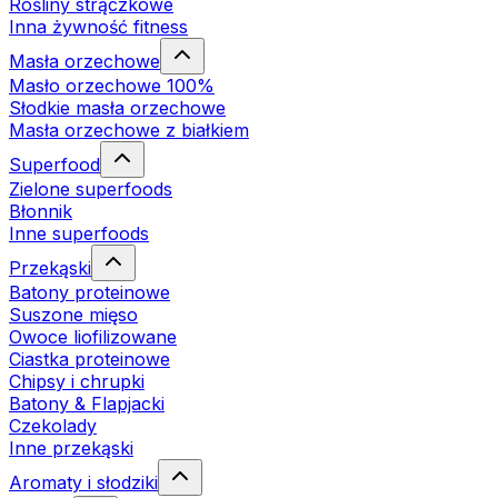
Rośliny strączkowe
Inna żywność fitness
Masła orzechowe
Masło orzechowe 100%
Słodkie masła orzechowe
Masła orzechowe z białkiem
Superfood
Zielone superfoods
Błonnik
Inne superfoods
Przekąski
Batony proteinowe
Suszone mięso
Owoce liofilizowane
Ciastka proteinowe
Chipsy i chrupki
Batony & Flapjacki
Czekolady
Inne przekąski
Aromaty i słodziki