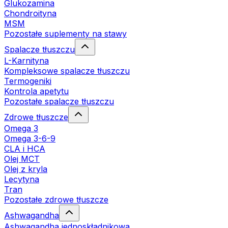
Glukozamina
Chondroityna
MSM
Pozostałe suplementy na stawy
Spalacze tłuszczu
L-Karnityna
Kompleksowe spalacze tłuszczu
Termogeniki
Kontrola apetytu
Pozostałe spalacze tłuszczu
Zdrowe tłuszcze
Omega 3
Omega 3-6-9
CLA i HCA
Olej MCT
Olej z kryla
Lecytyna
Tran
Pozostałe zdrowe tłuszcze
Ashwagandha
Ashwagandha jednoskładnikowa