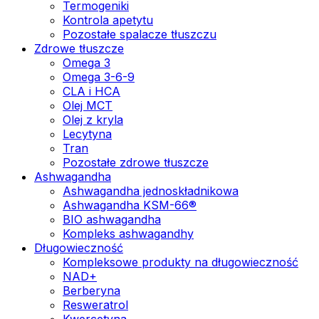
Termogeniki
Kontrola apetytu
Pozostałe spalacze tłuszczu
Zdrowe tłuszcze
Omega 3
Omega 3-6-9
CLA i HCA
Olej MCT
Olej z kryla
Lecytyna
Tran
Pozostałe zdrowe tłuszcze
Ashwagandha
Ashwagandha jednoskładnikowa
Ashwagandha KSM-66®
BIO ashwagandha
Kompleks ashwagandhy
Długowieczność
Kompleksowe produkty na długowieczność
NAD+
Berberyna
Resweratrol
Kwercetyna