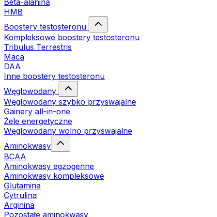
Beta-alanina
HMB
Boostery testosteronu
Kompleksowe boostery testosteronu
Tribulus Terrestris
Maca
DAA
Inne boostery testosteronu
Węglowodany
Węglowodany szybko przyswajalne
Gainery all-in-one
Żele energetyczne
Węglowodany wolno przyswajalne
Aminokwasy
BCAA
Aminokwasy egzogenne
Aminokwasy kompleksowe
Glutamina
Cytrulina
Arginina
Pozostałe aminokwasy