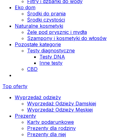
Filtry i dzbanki do wody
Eko dom
Środki do prania
Środki czystości
Naturalne kosmetyki
Żele pod prysznic i mydła
Szampony i kosmetyki do włosów
Pozostałe kategorie
Testy diagnostyczne
Testy DNA
Inne testy
CBD
Top oferty
Wyprzedaż odzieży
Wyprzedaż Odzieży Damskiej
Wyprzedaż Odzieży Męskiej
Prezenty
Karty podarunkowe
Prezenty dla rodziny
Prezenty dla niej