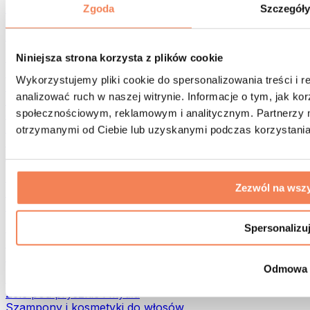
Torby na żywność i akcesoria
Zgoda
Szczegół
Torby na siłownię
Plecaki
Akcesoria dopasowane do aktywności
Niniejsza strona korzysta z plików cookie
Bieganie
Wykorzystujemy pliki cookie do spersonalizowania treści i 
Sporty walki
analizować ruch w naszej witrynie. Informacje o tym, jak k
Kolarstwo
społecznościowym, reklamowym i analitycznym. Partnerzy m
Joga i pilates
Terapia zimnem
otrzymanymi od Ciebie lub uzyskanymi podczas korzystania 
Pływanie
Trekking
Biohacking
Zezwól na wszy
Terapia Światłem Czerwonym
Filtry i dzbanki do wody
Eko dom
Spersonalizu
Środki do prania
Środki czystości
Odmowa
Naturalne kosmetyki
Żele pod prysznic i mydła
Szampony i kosmetyki do włosów