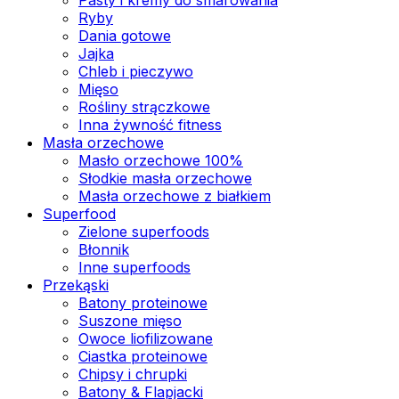
Ryby
Dania gotowe
Jajka
Chleb i pieczywo
Mięso
Rośliny strączkowe
Inna żywność fitness
Masła orzechowe
Masło orzechowe 100%
Słodkie masła orzechowe
Masła orzechowe z białkiem
Superfood
Zielone superfoods
Błonnik
Inne superfoods
Przekąski
Batony proteinowe
Suszone mięso
Owoce liofilizowane
Ciastka proteinowe
Chipsy i chrupki
Batony & Flapjacki