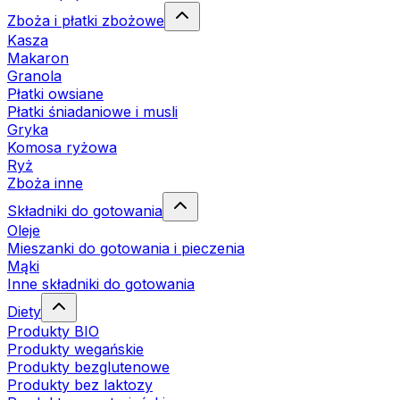
Zboża i płatki zbożowe
Kasza
Makaron
Granola
Płatki owsiane
Płatki śniadaniowe i musli
Gryka
Komosa ryżowa
Ryż
Zboża inne
Składniki do gotowania
Oleje
Mieszanki do gotowania i pieczenia
Mąki
Inne składniki do gotowania
Diety
Produkty BIO
Produkty wegańskie
Produkty bezglutenowe
Produkty bez laktozy