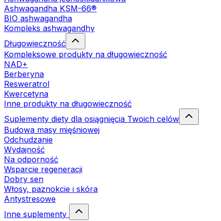
Ashwagandha KSM-66®
BIO ashwagandha
Kompleks ashwagandhy
Długowieczność
Kompleksowe produkty na długowieczność
NAD+
Berberyna
Resweratrol
Kwercetyna
Inne produkty na długowieczność
Suplementy diety dla osiągnięcia Twoich celów
Budowa masy mięśniowej
Odchudzanie
Wydajność
Na odporność
Wsparcie regeneracji
Dobry sen
Włosy, paznokcie i skóra
Antystresowe
Inne suplementy