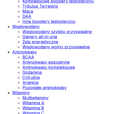
Kompleksowe boostery testosteronu
Tribulus Terrestris
Maca
DAA
Inne boostery testosteronu
Węglowodany
Węglowodany szybko przyswajalne
Gainery all-in-one
Żele energetyczne
Węglowodany wolno przyswajalne
Aminokwasy
BCAA
Aminokwasy egzogenne
Aminokwasy kompleksowe
Glutamina
Cytrulina
Arginina
Pozostałe aminokwasy
Witaminy
Multiwitaminy
Witamina A
Witamina B
Witamina C