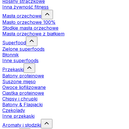
Rośliny strączkowe
Inna żywność fitness
Masła orzechowe
Masło orzechowe 100%
Słodkie masła orzechowe
Masła orzechowe z białkiem
Superfood
Zielone superfoods
Błonnik
Inne superfoods
Przekąski
Batony proteinowe
Suszone mięso
Owoce liofilizowane
Ciastka proteinowe
Chipsy i chrupki
Batony & Flapjacki
Czekolady
Inne przekąski
Aromaty i słodziki