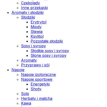
Czekolady
Inne przekąski
Aromaty i słodziki
Słodziki
Erytrytol
Miody
Stewia
Ksylitol
Pozostałe słodziki
Sosy i syropy
Słodkie sosy i syropy
Słone sosy i syropy
Aromaty
Przyprawy i sól
Napoje
Napoje izotoniczne
Napoje sportowe
Energetyki
Shoty
Soki
Herbaty i matcha
Kawa