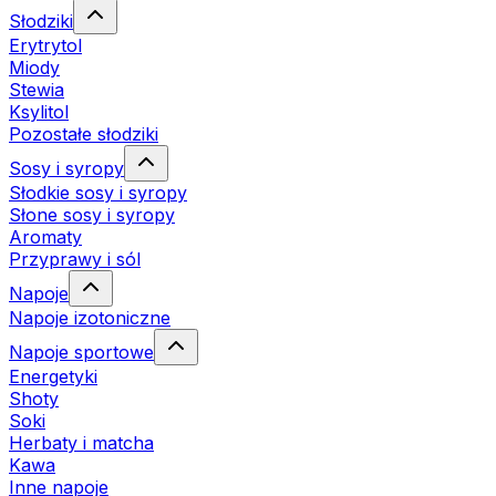
Słodziki
Erytrytol
Miody
Stewia
Ksylitol
Pozostałe słodziki
Sosy i syropy
Słodkie sosy i syropy
Słone sosy i syropy
Aromaty
Przyprawy i sól
Napoje
Napoje izotoniczne
Napoje sportowe
Energetyki
Shoty
Soki
Herbaty i matcha
Kawa
Inne napoje