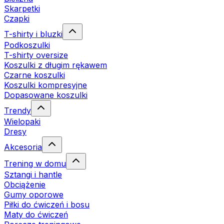
Skarpetki
Czapki
T-shirty i bluzki
Podkoszulki
T-shirty oversize
Koszulki z długim rękawem
Czarne koszulki
Koszulki kompresyjne
Dopasowane koszulki
Trendy
Wielopaki
Dresy
Akcesoria
Trening w domu
Sztangi i hantle
Obciążenie
Gumy oporowe
Piłki do ćwiczeń i bosu
Maty do ćwiczeń