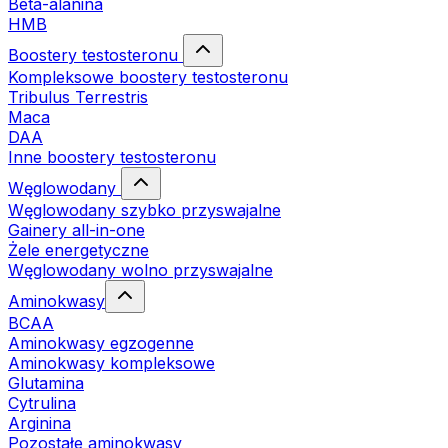
Beta-alanina
HMB
Boostery testosteronu
Kompleksowe boostery testosteronu
Tribulus Terrestris
Maca
DAA
Inne boostery testosteronu
Węglowodany
Węglowodany szybko przyswajalne
Gainery all-in-one
Żele energetyczne
Węglowodany wolno przyswajalne
Aminokwasy
BCAA
Aminokwasy egzogenne
Aminokwasy kompleksowe
Glutamina
Cytrulina
Arginina
Pozostałe aminokwasy