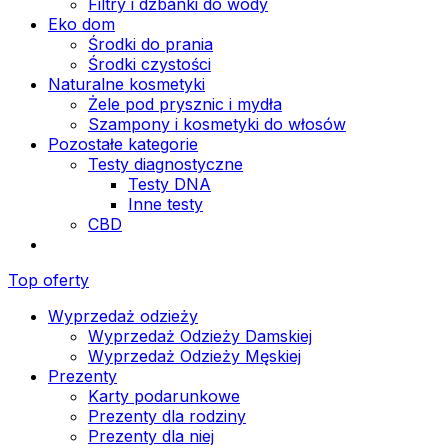
Filtry i dzbanki do wody
Eko dom
Środki do prania
Środki czystości
Naturalne kosmetyki
Żele pod prysznic i mydła
Szampony i kosmetyki do włosów
Pozostałe kategorie
Testy diagnostyczne
Testy DNA
Inne testy
CBD
Top oferty
Wyprzedaż odzieży
Wyprzedaż Odzieży Damskiej
Wyprzedaż Odzieży Męskiej
Prezenty
Karty podarunkowe
Prezenty dla rodziny
Prezenty dla niej