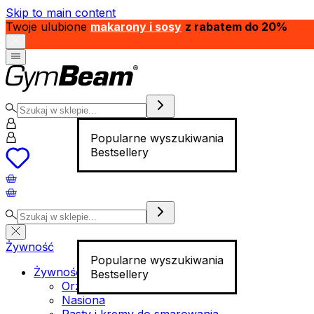
Skip to main content
Twoje ulubione
makarony i sosy
z rabatem do 20%
Popularne wyszukiwania
Bestsellery
Żywność
Popularne wyszukiwania
Żywność funkcjonalna
Bestsellery
Orzechy
Nasiona
Pasty i kremy do smarowania