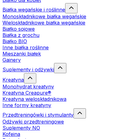
Białko dla kobiet
Białka wegańskie i roślinne
Monoskładnikowe białka wegańskie
Wieloskładnikowe białka wegańskie
Białko sojowe
Białka z grochu
Białko BIO
Inne białka roślinne
Mieszanki białek
Gainery
Suplementy i odżywki
Kreatyna
Monohydrat kreatyny
Kreatyna Creapure®
Kreatyna wieloskładnikowa
Inne formy kreatyny
Przedtreningówki i stymulanty
Odżywki przedtreningowe
Suplementy NO
Kofeina