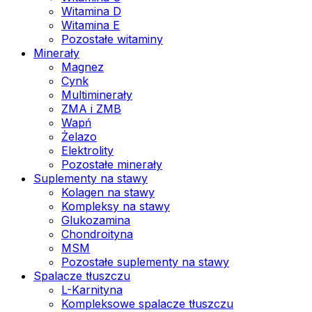
Witamina D
Witamina E
Pozostałe witaminy
Minerały
Magnez
Cynk
Multiminerały
ZMA i ZMB
Wapń
Żelazo
Elektrolity
Pozostałe minerały
Suplementy na stawy
Kolagen na stawy
Kompleksy na stawy
Glukozamina
Chondroityna
MSM
Pozostałe suplementy na stawy
Spalacze tłuszczu
L-Karnityna
Kompleksowe spalacze tłuszczu