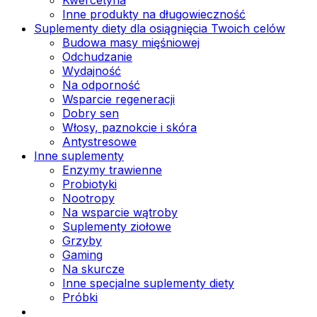
Inne produkty na długowieczność
Suplementy diety dla osiągnięcia Twoich celów
Budowa masy mięśniowej
Odchudzanie
Wydajność
Na odporność
Wsparcie regeneracji
Dobry sen
Włosy, paznokcie i skóra
Antystresowe
Inne suplementy
Enzymy trawienne
Probiotyki
Nootropy
Na wsparcie wątroby
Suplementy ziołowe
Grzyby
Gaming
Na skurcze
Inne specjalne suplementy diety
Próbki