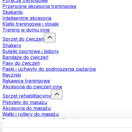
Poręcze treningowe
Przenośne akcesoria treningowe
Skakanki
Inteligentne akcesoria
Klatki treningowe i stojaki
Trening w domu inne
Sprzęt do ćwiczeń
Shakery
Butelki sportowe i bidony
Bandaże do ćwiczeń
Pasy do ćwiczeń
Paski i uchwyty do podnoszenia ciężarów
Ręczniki
Rękawice treningowe
Akcesoria do ćwiczeń inne
Sprzęt rehabilitacyjny
Pistolety do masażu
Akcesoria do masażu
Wałki i rollery do masażu
Pozostałe akcesoria rehabilitacyjne
Torby i plecaki