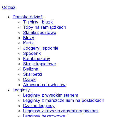
Odzież
Damska odzież
T-shirty i bluzki
Topy na ramiączkach
Staniki sportowe
Bluzy
Kurtki
Joggery i spodnie
Spodenki
Kombinezony
Stroje kąpielowe
Bielizna
Skarpetki
Czapki
Akcesoria do włosów
Legginsy
Legginsy z wysokim stanem
Legginsy z marszczeniem na pośladkach
Czarne legginsy
Legginsy z rozszerzanymi nogawkami
Legginsy bezszwowe