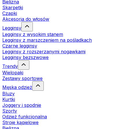
Bielizna
Skarpetki
Czapki
Akcesoria do włosów
Legginsy
Legginsy z wysokim stanem
Legginsy z marszczeniem na pośladkach
Czarne legginsy
Legginsy z rozszerzanymi nogawkami
Legginsy bezszwowe
Trendy
Wielopaki
Zestawy sportowe
Męska odzież
Bluzy
Kurtki
Joggery i spodnie
Szorty
Odzież funkcjonalna
Stroje kąpielowe
Bielizna