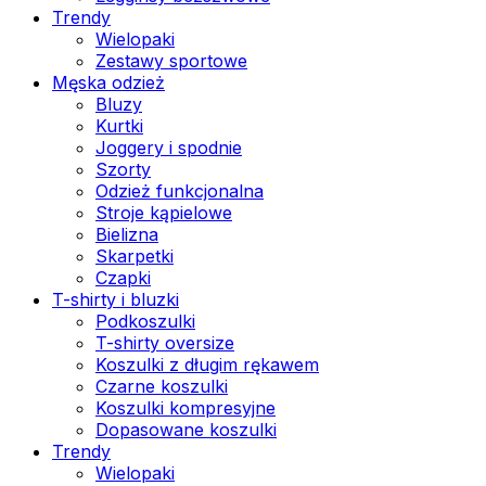
Trendy
Wielopaki
Zestawy sportowe
Męska odzież
Bluzy
Kurtki
Joggery i spodnie
Szorty
Odzież funkcjonalna
Stroje kąpielowe
Bielizna
Skarpetki
Czapki
T-shirty i bluzki
Podkoszulki
T-shirty oversize
Koszulki z długim rękawem
Czarne koszulki
Koszulki kompresyjne
Dopasowane koszulki
Trendy
Wielopaki