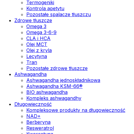
Termogeniki
Kontrola apetytu
Pozostałe spalacze tłuszczu
Zdrowe tłuszcze
Omega 3
Omega 3-6-9
CLA i HCA
Olej MCT
Olej z kryla
Lecytyna
Tran
Pozostałe zdrowe tłuszcze
Ashwagandha
Ashwagandha jednoskładnikowa
Ashwagandha KSM-66®
BIO ashwagandha
Kompleks ashwagandhy
Długowieczność
Kompleksowe produkty na długowieczność
NAD+
Berberyna
Resweratrol
Kwercetyna