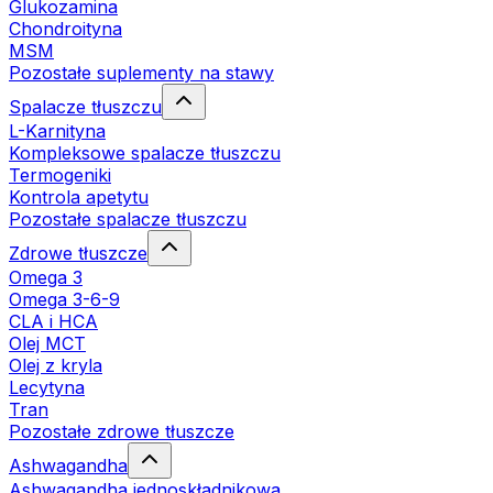
Glukozamina
Chondroityna
MSM
Pozostałe suplementy na stawy
Spalacze tłuszczu
L-Karnityna
Kompleksowe spalacze tłuszczu
Termogeniki
Kontrola apetytu
Pozostałe spalacze tłuszczu
Zdrowe tłuszcze
Omega 3
Omega 3-6-9
CLA i HCA
Olej MCT
Olej z kryla
Lecytyna
Tran
Pozostałe zdrowe tłuszcze
Ashwagandha
Ashwagandha jednoskładnikowa