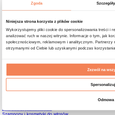
Torby na żywność i akcesoria
Zgoda
Szczegół
Torby na siłownię
Plecaki
Akcesoria dopasowane do aktywności
Niniejsza strona korzysta z plików cookie
Bieganie
Wykorzystujemy pliki cookie do spersonalizowania treści i 
Sporty walki
analizować ruch w naszej witrynie. Informacje o tym, jak k
Kolarstwo
społecznościowym, reklamowym i analitycznym. Partnerzy m
Joga i pilates
Terapia zimnem
otrzymanymi od Ciebie lub uzyskanymi podczas korzystania 
Pływanie
Trekking
Biohacking
Zezwól na wszy
Terapia Światłem Czerwonym
Filtry i dzbanki do wody
Eko dom
Spersonalizu
Środki do prania
Środki czystości
Odmowa
Naturalne kosmetyki
Żele pod prysznic i mydła
Szampony i kosmetyki do włosów