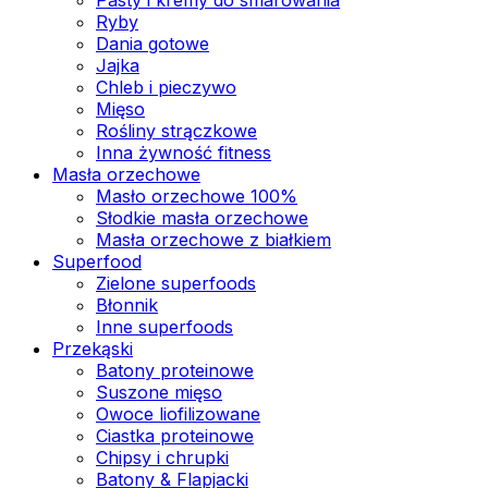
Ryby
Dania gotowe
Jajka
Chleb i pieczywo
Mięso
Rośliny strączkowe
Inna żywność fitness
Masła orzechowe
Masło orzechowe 100%
Słodkie masła orzechowe
Masła orzechowe z białkiem
Superfood
Zielone superfoods
Błonnik
Inne superfoods
Przekąski
Batony proteinowe
Suszone mięso
Owoce liofilizowane
Ciastka proteinowe
Chipsy i chrupki
Batony & Flapjacki