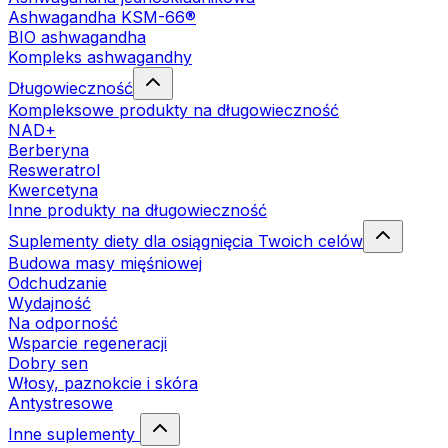
Ashwagandha KSM-66®
BIO ashwagandha
Kompleks ashwagandhy
Długowieczność
Kompleksowe produkty na długowieczność
NAD+
Berberyna
Resweratrol
Kwercetyna
Inne produkty na długowieczność
Suplementy diety dla osiągnięcia Twoich celów
Budowa masy mięśniowej
Odchudzanie
Wydajność
Na odporność
Wsparcie regeneracji
Dobry sen
Włosy, paznokcie i skóra
Antystresowe
Inne suplementy