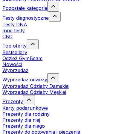
Pozostałe kategorie
Testy diagnostyczne
Testy DNA
Inne testy
CBD
Top oferty
Bestsellery
Odzież GymBeam
Nowości
Wyprzedaż
Wyprzedaż odzieży
Wyprzedaż Odzieży Damskiej
Wyprzedaż Odzieży Męskiej
Prezenty
Karty podarunkowe
Prezenty dla rodziny
Prezenty dla niej
Prezenty dla niego
Prezenty do gotowania i pieczenia