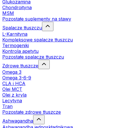
Glukozamina
Chondroityna
MSM
Pozostałe suplementy na stawy
Spalacze tłuszczu
L-Karnityna
Kompleksowe spalacze tłuszczu
Termogeniki
Kontrola apetytu
Pozostałe spalacze tłuszczu
Zdrowe tłuszcze
Omega 3
Omega 3-6-9
CLA i HCA
Olej MCT
Olej z kryla
Lecytyna
Tran
Pozostałe zdrowe tłuszcze
Ashwagandha
Ashwagandha jednoskładnikowa