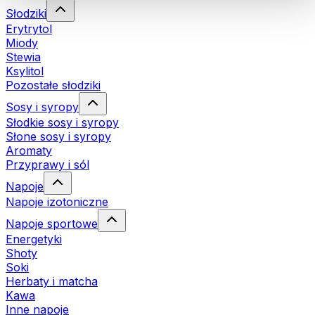
Słodziki
Erytrytol
Miody
Stewia
Ksylitol
Pozostałe słodziki
Sosy i syropy
Słodkie sosy i syropy
Słone sosy i syropy
Aromaty
Przyprawy i sól
Napoje
Napoje izotoniczne
Napoje sportowe
Energetyki
Shoty
Soki
Herbaty i matcha
Kawa
Inne napoje