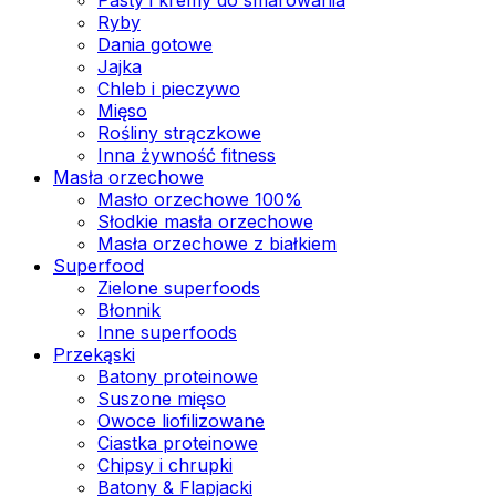
Ryby
Dania gotowe
Jajka
Chleb i pieczywo
Mięso
Rośliny strączkowe
Inna żywność fitness
Masła orzechowe
Masło orzechowe 100%
Słodkie masła orzechowe
Masła orzechowe z białkiem
Superfood
Zielone superfoods
Błonnik
Inne superfoods
Przekąski
Batony proteinowe
Suszone mięso
Owoce liofilizowane
Ciastka proteinowe
Chipsy i chrupki
Batony & Flapjacki