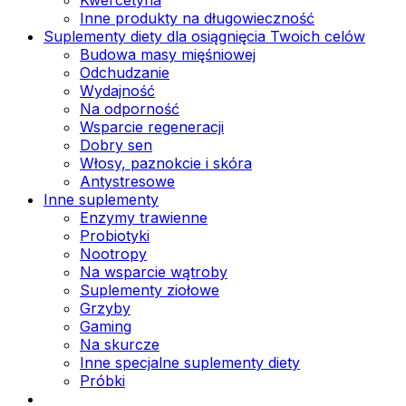
Inne produkty na długowieczność
Suplementy diety dla osiągnięcia Twoich celów
Budowa masy mięśniowej
Odchudzanie
Wydajność
Na odporność
Wsparcie regeneracji
Dobry sen
Włosy, paznokcie i skóra
Antystresowe
Inne suplementy
Enzymy trawienne
Probiotyki
Nootropy
Na wsparcie wątroby
Suplementy ziołowe
Grzyby
Gaming
Na skurcze
Inne specjalne suplementy diety
Próbki