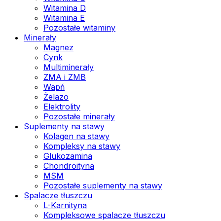
Witamina D
Witamina E
Pozostałe witaminy
Minerały
Magnez
Cynk
Multiminerały
ZMA i ZMB
Wapń
Żelazo
Elektrolity
Pozostałe minerały
Suplementy na stawy
Kolagen na stawy
Kompleksy na stawy
Glukozamina
Chondroityna
MSM
Pozostałe suplementy na stawy
Spalacze tłuszczu
L-Karnityna
Kompleksowe spalacze tłuszczu