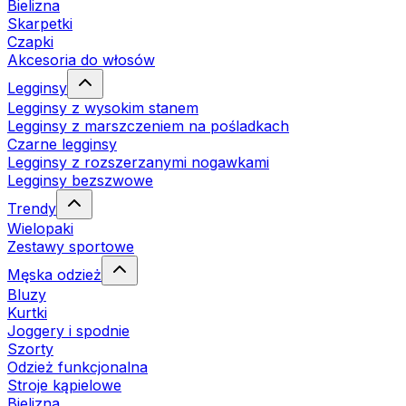
Bielizna
Skarpetki
Czapki
Akcesoria do włosów
Legginsy
Legginsy z wysokim stanem
Legginsy z marszczeniem na pośladkach
Czarne legginsy
Legginsy z rozszerzanymi nogawkami
Legginsy bezszwowe
Trendy
Wielopaki
Zestawy sportowe
Męska odzież
Bluzy
Kurtki
Joggery i spodnie
Szorty
Odzież funkcjonalna
Stroje kąpielowe
Bielizna