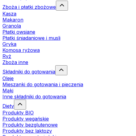
Zboża i płatki zbożowe
Kasza
Makaron
Granola
Płatki owsiane
Płatki śniadaniowe i musli
Gryka
Komosa ryżowa
Ryż
Zboża inne
Składniki do gotowania
Oleje
Mieszanki do gotowania i pieczenia
Mąki
Inne składniki do gotowania
Diety
Produkty BIO
Produkty wegańskie
Produkty bezglutenowe
Produkty bez laktozy