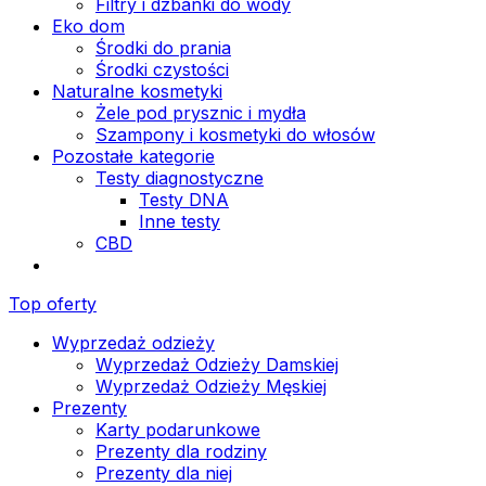
Filtry i dzbanki do wody
Eko dom
Środki do prania
Środki czystości
Naturalne kosmetyki
Żele pod prysznic i mydła
Szampony i kosmetyki do włosów
Pozostałe kategorie
Testy diagnostyczne
Testy DNA
Inne testy
CBD
Top oferty
Wyprzedaż odzieży
Wyprzedaż Odzieży Damskiej
Wyprzedaż Odzieży Męskiej
Prezenty
Karty podarunkowe
Prezenty dla rodziny
Prezenty dla niej