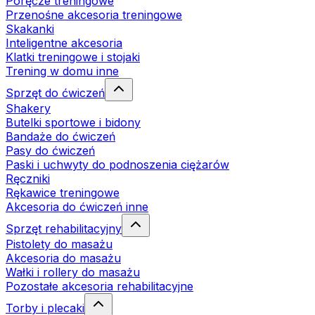
Poręcze treningowe
Przenośne akcesoria treningowe
Skakanki
Inteligentne akcesoria
Klatki treningowe i stojaki
Trening w domu inne
Sprzęt do ćwiczeń
Shakery
Butelki sportowe i bidony
Bandaże do ćwiczeń
Pasy do ćwiczeń
Paski i uchwyty do podnoszenia ciężarów
Ręczniki
Rękawice treningowe
Akcesoria do ćwiczeń inne
Sprzęt rehabilitacyjny
Pistolety do masażu
Akcesoria do masażu
Wałki i rollery do masażu
Pozostałe akcesoria rehabilitacyjne
Torby i plecaki