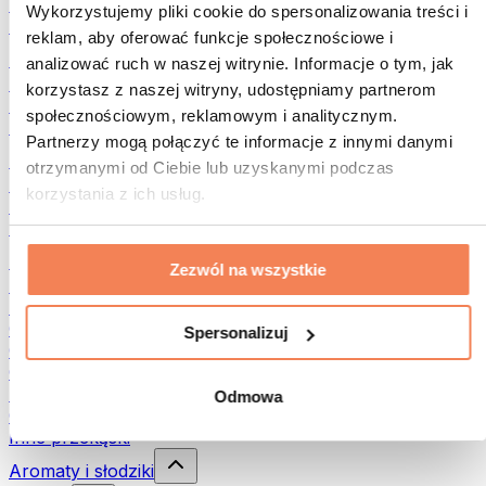
Rośliny strączkowe
Wykorzystujemy pliki cookie do spersonalizowania treści i
Inna żywność fitness
reklam, aby oferować funkcje społecznościowe i
Masła orzechowe
analizować ruch w naszej witrynie. Informacje o tym, jak
Masło orzechowe 100%
korzystasz z naszej witryny, udostępniamy partnerom
Słodkie masła orzechowe
społecznościowym, reklamowym i analitycznym.
Masła orzechowe z białkiem
Partnerzy mogą połączyć te informacje z innymi danymi
Superfood
otrzymanymi od Ciebie lub uzyskanymi podczas
Zielone superfoods
korzystania z ich usług.
Błonnik
Inne superfoods
Przekąski
Zezwól na wszystkie
Batony proteinowe
Suszone mięso
Owoce liofilizowane
Spersonalizuj
Ciastka proteinowe
Chipsy i chrupki
Batony & Flapjacki
Odmowa
Czekolady
Inne przekąski
Aromaty i słodziki