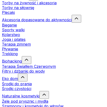
Torby na żywność i akcesoria
Torby na siłownię
Plecaki
Akcesoria dopasowane do aktywności
Bieganie
Sporty walki
Kolarstwo
Joga i pilates
Terapia zimnem
Pływanie
Trekking
Biohacking
Terapia Światłem Czerwonym
Filtry i dzbanki do wody
Eko dom
Środki do prania
Środki czystości
Naturalne kosmetyki
Żele pod prysznic i mydła
Szampony i kosmetyki do włosów