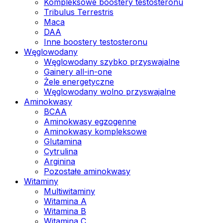
Kompleksowe boostery testosteronu
Tribulus Terrestris
Maca
DAA
Inne boostery testosteronu
Węglowodany
Węglowodany szybko przyswajalne
Gainery all-in-one
Żele energetyczne
Węglowodany wolno przyswajalne
Aminokwasy
BCAA
Aminokwasy egzogenne
Aminokwasy kompleksowe
Glutamina
Cytrulina
Arginina
Pozostałe aminokwasy
Witaminy
Multiwitaminy
Witamina A
Witamina B
Witamina C