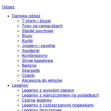
Odzież
Damska odzież
T-shirty i bluzki
Topy na ramiączkach
Staniki sportowe
Bluzy
Kurtki
Joggery i spodnie
Spodenki
Kombinezony
Stroje kąpielowe
Bielizna
Skarpetki
Czapki
Akcesoria do włosów
Legginsy
Legginsy z wysokim stanem
Legginsy z marszczeniem na pośladkach
Czarne legginsy
Legginsy z rozszerzanymi nogawkami
Legginsy bezszwowe