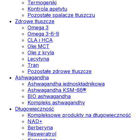
Termogeniki
Kontrola apetytu
Pozostałe spalacze tłuszczu
Zdrowe tłuszcze
Omega 3
Omega 3-6-9
CLA i HCA
Olej MCT
Olej z kryla
Lecytyna
Tran
Pozostałe zdrowe tłuszcze
Ashwagandha
Ashwagandha jednoskładnikowa
Ashwagandha KSM-66®
BIO ashwagandha
Kompleks ashwagandhy
Długowieczność
Kompleksowe produkty na długowieczność
NAD+
Berberyna
Resweratrol
Kwercetyna