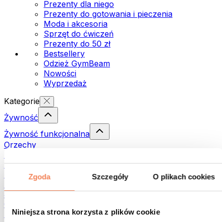
Prezenty dla niego
Prezenty do gotowania i pieczenia
Moda i akcesoria
Sprzęt do ćwiczeń
Prezenty do 50 zł
Bestsellery
Odzież GymBeam
Nowości
Wyprzedaż
Kategorie
Żywność
Żywność funkcjonalna
Orzechy
Nasiona
Pasty i kremy do smarowania
Ryby
Zgoda
Szczegóły
O plikach cookies
Dania gotowe
Jajka
Chleb i pieczywo
Niniejsza strona korzysta z plików cookie
Mięso