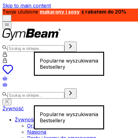
Skip to main content
Twoje ulubione
makarony i sosy
z rabatem do 20%
Popularne wyszukiwania
Bestsellery
Żywność
Popularne wyszukiwania
Żywność funkcjonalna
Bestsellery
Orzechy
Nasiona
Pasty i kremy do smarowania