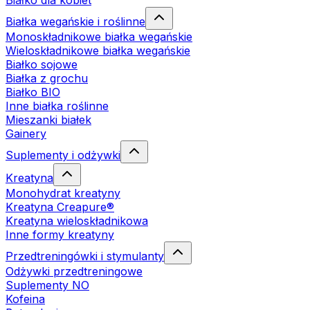
Białko dla kobiet
Białka wegańskie i roślinne
Monoskładnikowe białka wegańskie
Wieloskładnikowe białka wegańskie
Białko sojowe
Białka z grochu
Białko BIO
Inne białka roślinne
Mieszanki białek
Gainery
Suplementy i odżywki
Kreatyna
Monohydrat kreatyny
Kreatyna Creapure®
Kreatyna wieloskładnikowa
Inne formy kreatyny
Przedtreningówki i stymulanty
Odżywki przedtreningowe
Suplementy NO
Kofeina