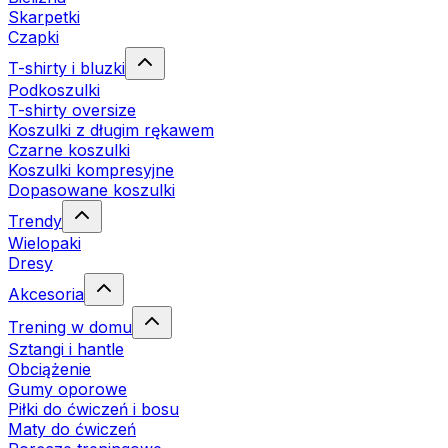
Skarpetki
Czapki
T-shirty i bluzki
Podkoszulki
T-shirty oversize
Koszulki z długim rękawem
Czarne koszulki
Koszulki kompresyjne
Dopasowane koszulki
Trendy
Wielopaki
Dresy
Akcesoria
Trening w domu
Sztangi i hantle
Obciążenie
Gumy oporowe
Piłki do ćwiczeń i bosu
Maty do ćwiczeń