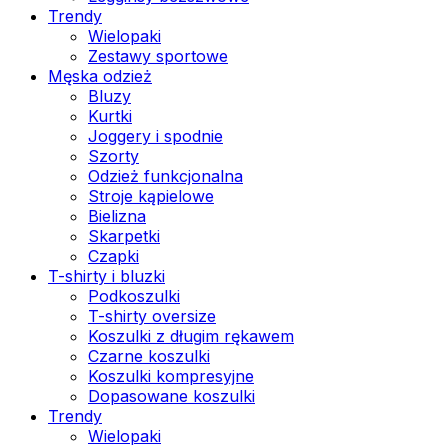
Trendy
Wielopaki
Zestawy sportowe
Męska odzież
Bluzy
Kurtki
Joggery i spodnie
Szorty
Odzież funkcjonalna
Stroje kąpielowe
Bielizna
Skarpetki
Czapki
T-shirty i bluzki
Podkoszulki
T-shirty oversize
Koszulki z długim rękawem
Czarne koszulki
Koszulki kompresyjne
Dopasowane koszulki
Trendy
Wielopaki