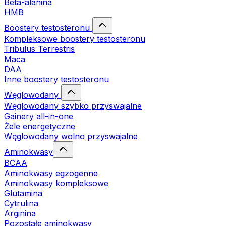
Beta-alanina
HMB
Boostery testosteronu
Kompleksowe boostery testosteronu
Tribulus Terrestris
Maca
DAA
Inne boostery testosteronu
Węglowodany
Węglowodany szybko przyswajalne
Gainery all-in-one
Żele energetyczne
Węglowodany wolno przyswajalne
Aminokwasy
BCAA
Aminokwasy egzogenne
Aminokwasy kompleksowe
Glutamina
Cytrulina
Arginina
Pozostałe aminokwasy