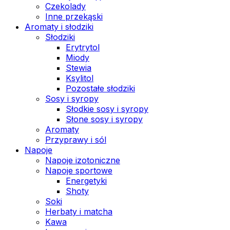
Czekolady
Inne przekąski
Aromaty i słodziki
Słodziki
Erytrytol
Miody
Stewia
Ksylitol
Pozostałe słodziki
Sosy i syropy
Słodkie sosy i syropy
Słone sosy i syropy
Aromaty
Przyprawy i sól
Napoje
Napoje izotoniczne
Napoje sportowe
Energetyki
Shoty
Soki
Herbaty i matcha
Kawa