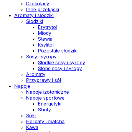
Czekolady
Inne przekąski
Aromaty i słodziki
Słodziki
Erytrytol
Miody
Stewia
Ksylitol
Pozostałe słodziki
Sosy i syropy
Słodkie sosy i syropy
Słone sosy i syropy
Aromaty
Przyprawy i sól
Napoje
Napoje izotoniczne
Napoje sportowe
Energetyki
Shoty
Soki
Herbaty i matcha
Kawa