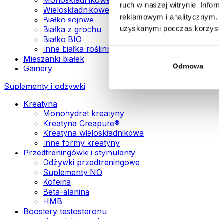
ruch w naszej witrynie. Inf
Wieloskładnikowe białka wegańskie
reklamowym i analitycznym. 
Białko sojowe
uzyskanymi podczas korzysta
Białka z grochu
Białko BIO
Inne białka roślinne
Mieszanki białek
Odmowa
Gainery
Suplementy i odżywki
Kreatyna
Monohydrat kreatyny
Kreatyna Creapure®
Kreatyna wieloskładnikowa
Inne formy kreatyny
Przedtreningówki i stymulanty
Odżywki przedtreningowe
Suplementy NO
Kofeina
Beta-alanina
HMB
Boostery testosteronu