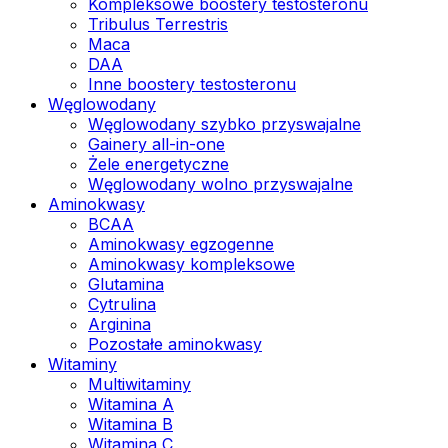
Kompleksowe boostery testosteronu
Tribulus Terrestris
Maca
DAA
Inne boostery testosteronu
Węglowodany
Węglowodany szybko przyswajalne
Gainery all-in-one
Żele energetyczne
Węglowodany wolno przyswajalne
Aminokwasy
BCAA
Aminokwasy egzogenne
Aminokwasy kompleksowe
Glutamina
Cytrulina
Arginina
Pozostałe aminokwasy
Witaminy
Multiwitaminy
Witamina A
Witamina B
Witamina C