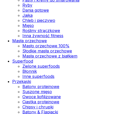
Ryby
Dania gotowe
Jajka
Chleb i pieczywo
Mięso
Rośliny strączkowe
Inna żywność fitness
Masła orzechowe
Masło orzechowe 100%
Słodkie masła orzechowe
Masła orzechowe z białkiem
Superfood
Zielone superfoods
Błonnik
Inne superfoods
Przekąski
Batony proteinowe
Suszone mięso
Owoce liofilizowane
Ciastka proteinowe
Chipsy i chrupki
Batony & Flapjacki