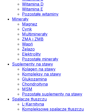
Witamina D
Witamina E
Pozostałe witaminy
Minerały
Magnez
Cynk
Multiminerały
ZMA i ZMB
Wapń
Żelazo
Elektrolity
Pozostałe minerały
Suplementy na stawy
Kolagen na stawy
Kompleksy na stawy
Glukozamina
Chondroityna
MSM
Pozostałe suplementy na stawy
Spalacze tłuszczu
L-Karnityna
Kompleksowe spalacze tłuszczu