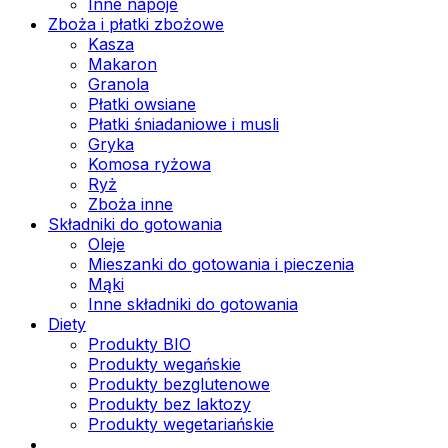
Inne napoje
Zboża i płatki zbożowe
Kasza
Makaron
Granola
Płatki owsiane
Płatki śniadaniowe i musli
Gryka
Komosa ryżowa
Ryż
Zboża inne
Składniki do gotowania
Oleje
Mieszanki do gotowania i pieczenia
Mąki
Inne składniki do gotowania
Diety
Produkty BIO
Produkty wegańskie
Produkty bezglutenowe
Produkty bez laktozy
Produkty wegetariańskie