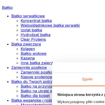
Białko
Białko serwatkowe
Koncentrat białka
Wieloskładnikowe białka serwatki
Izolat białka
Hydrolizat białka
Clear Proteins
Białka zwierzęce
Kolagen
Białko wołowe
Kazeina
Inne białka zwierzęce
Zamienniki posiłków
Zamienniki posiłków w proszku
Napoje proteinowe ready to drink
Zgoda
Białko do Twoich potrzeb
Białko na przyrost mięśni
Białko na utratę wagi
Niniejsza strona korzysta z
Białko dla kobiet
Białka wegańskie i roślinne
Wykorzystujemy pliki cookie 
Monoskładnikowe białka wegańskie