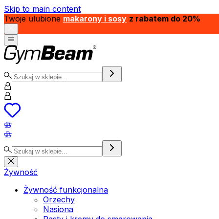
Skip to main content
Twoje ulubione
makarony i sosy
z rabatem do 20%
Żywność
Żywność funkcjonalna
Orzechy
Nasiona
Pasty i kremy do smarowania