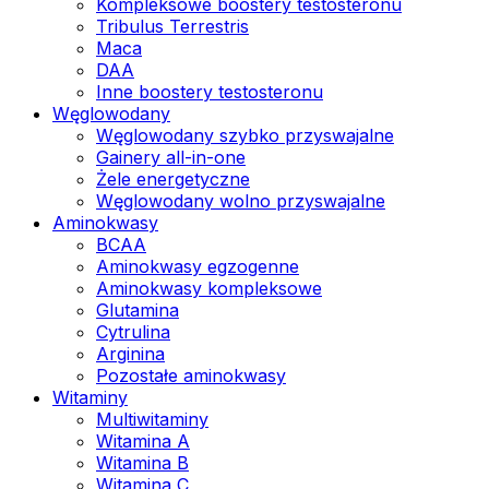
Kompleksowe boostery testosteronu
Tribulus Terrestris
Maca
DAA
Inne boostery testosteronu
Węglowodany
Węglowodany szybko przyswajalne
Gainery all-in-one
Żele energetyczne
Węglowodany wolno przyswajalne
Aminokwasy
BCAA
Aminokwasy egzogenne
Aminokwasy kompleksowe
Glutamina
Cytrulina
Arginina
Pozostałe aminokwasy
Witaminy
Multiwitaminy
Witamina A
Witamina B
Witamina C