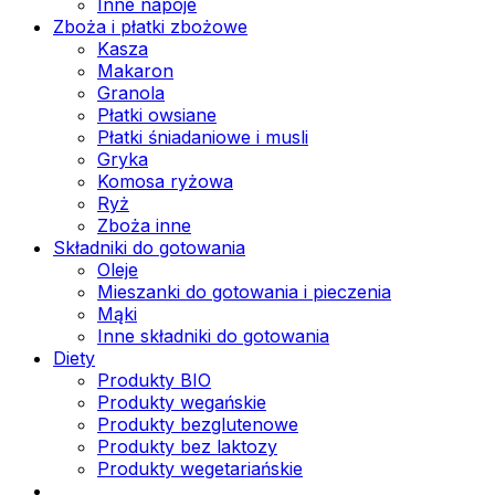
Inne napoje
Zboża i płatki zbożowe
Kasza
Makaron
Granola
Płatki owsiane
Płatki śniadaniowe i musli
Gryka
Komosa ryżowa
Ryż
Zboża inne
Składniki do gotowania
Oleje
Mieszanki do gotowania i pieczenia
Mąki
Inne składniki do gotowania
Diety
Produkty BIO
Produkty wegańskie
Produkty bezglutenowe
Produkty bez laktozy
Produkty wegetariańskie