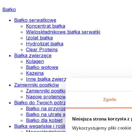
Białko
Białko serwatkowe
Koncentrat białka
Wieloskładnikowe białka serwatki
Izolat białka
Hydrolizat białka
Clear Proteins
Białka zwierzęce
Kolagen
Białko wołowe
Kazeina
Inne białka zwierzęce
Zamienniki posiłków
Zamienniki posiłków w proszku
Napoje proteinowe ready to drink
Zgoda
Białko do Twoich potrzeb
Białko na przyrost mięśni
Białko na utratę wagi
Niniejsza strona korzysta z
Białko dla kobiet
Białka wegańskie i roślinne
Wykorzystujemy pliki cookie 
Monoskładnikowe białka wegańskie