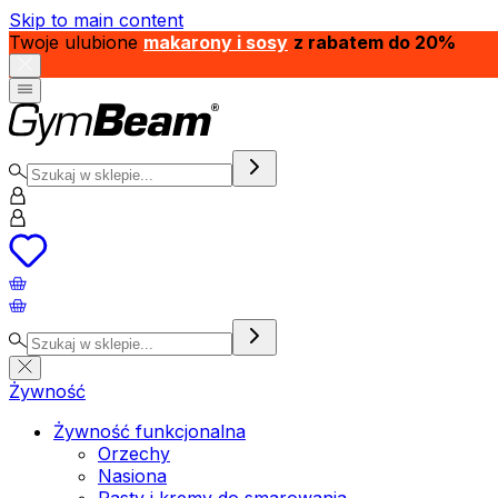
Skip to main content
Twoje ulubione
makarony i sosy
z rabatem do 20%
Żywność
Żywność funkcjonalna
Orzechy
Nasiona
Pasty i kremy do smarowania