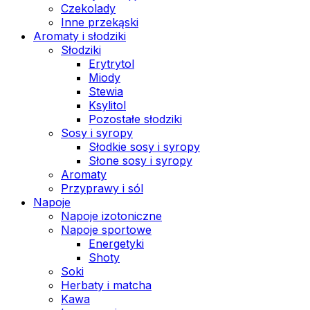
Czekolady
Inne przekąski
Aromaty i słodziki
Słodziki
Erytrytol
Miody
Stewia
Ksylitol
Pozostałe słodziki
Sosy i syropy
Słodkie sosy i syropy
Słone sosy i syropy
Aromaty
Przyprawy i sól
Napoje
Napoje izotoniczne
Napoje sportowe
Energetyki
Shoty
Soki
Herbaty i matcha
Kawa