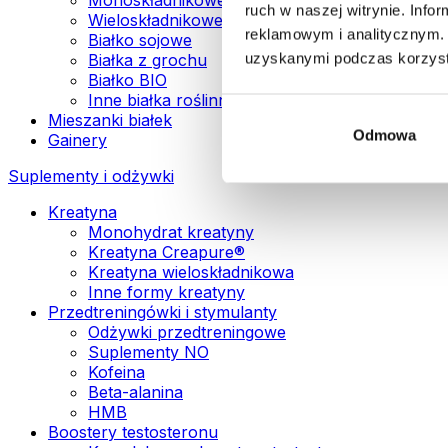
ruch w naszej witrynie. Inf
Wieloskładnikowe białka wegańskie
reklamowym i analitycznym. 
Białko sojowe
uzyskanymi podczas korzysta
Białka z grochu
Białko BIO
Inne białka roślinne
Mieszanki białek
Odmowa
Gainery
Suplementy i odżywki
Kreatyna
Monohydrat kreatyny
Kreatyna Creapure®
Kreatyna wieloskładnikowa
Inne formy kreatyny
Przedtreningówki i stymulanty
Odżywki przedtreningowe
Suplementy NO
Kofeina
Beta-alanina
HMB
Boostery testosteronu