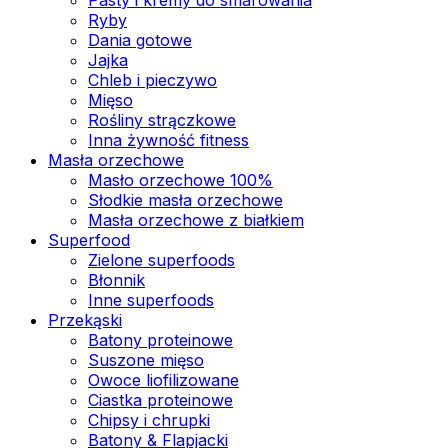
Ryby
Dania gotowe
Jajka
Chleb i pieczywo
Mięso
Rośliny strączkowe
Inna żywność fitness
Masła orzechowe
Masło orzechowe 100%
Słodkie masła orzechowe
Masła orzechowe z białkiem
Superfood
Zielone superfoods
Błonnik
Inne superfoods
Przekąski
Batony proteinowe
Suszone mięso
Owoce liofilizowane
Ciastka proteinowe
Chipsy i chrupki
Batony & Flapjacki