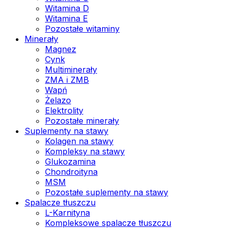
Witamina D
Witamina E
Pozostałe witaminy
Minerały
Magnez
Cynk
Multiminerały
ZMA i ZMB
Wapń
Żelazo
Elektrolity
Pozostałe minerały
Suplementy na stawy
Kolagen na stawy
Kompleksy na stawy
Glukozamina
Chondroityna
MSM
Pozostałe suplementy na stawy
Spalacze tłuszczu
L-Karnityna
Kompleksowe spalacze tłuszczu