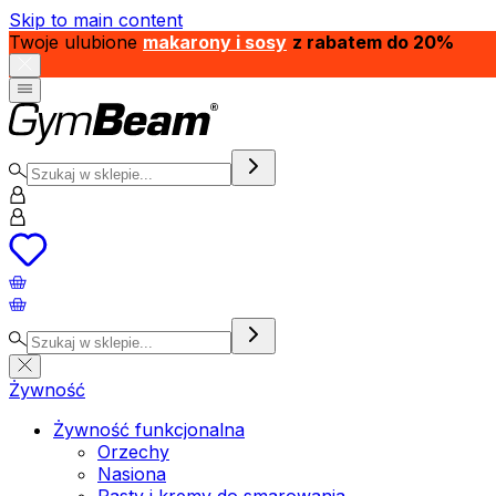
Skip to main content
Twoje ulubione
makarony i sosy
z rabatem do 20%
Żywność
Żywność funkcjonalna
Orzechy
Nasiona
Pasty i kremy do smarowania