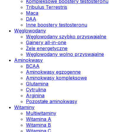
Kompleksowe boostery testosteronu
Tribulus Terrestris
Maca
DAA
Inne boostery testosteronu
Węglowodany
Węglowodany szybko przyswajalne
Gainery all-in-one
Żele energetyczne
Węglowodany wolno przyswajalne
Aminokwasy
BCAA
Aminokwasy egzogenne
Aminokwasy kompleksowe
Glutamina
Cytrulina
Arginina
Pozostałe aminokwasy
Witaminy
Multiwitaminy
Witamina A
Witamina B
Witamina C