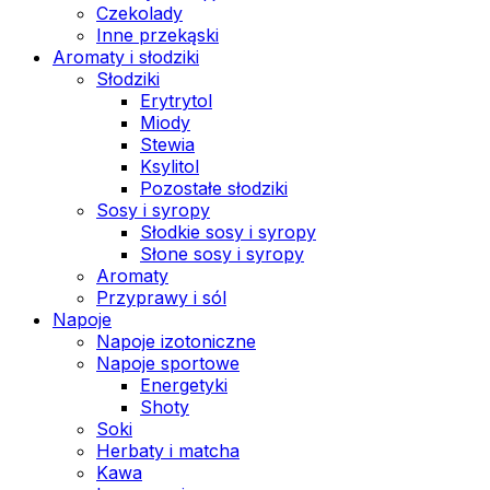
Czekolady
Inne przekąski
Aromaty i słodziki
Słodziki
Erytrytol
Miody
Stewia
Ksylitol
Pozostałe słodziki
Sosy i syropy
Słodkie sosy i syropy
Słone sosy i syropy
Aromaty
Przyprawy i sól
Napoje
Napoje izotoniczne
Napoje sportowe
Energetyki
Shoty
Soki
Herbaty i matcha
Kawa