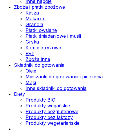
Inne napoje
Zboża i płatki zbożowe
Kasza
Makaron
Granola
Płatki owsiane
Płatki śniadaniowe i musli
Gryka
Komosa ryżowa
Ryż
Zboża inne
Składniki do gotowania
Oleje
Mieszanki do gotowania i pieczenia
Mąki
Inne składniki do gotowania
Diety
Produkty BIO
Produkty wegańskie
Produkty bezglutenowe
Produkty bez laktozy
Produkty wegetariańskie