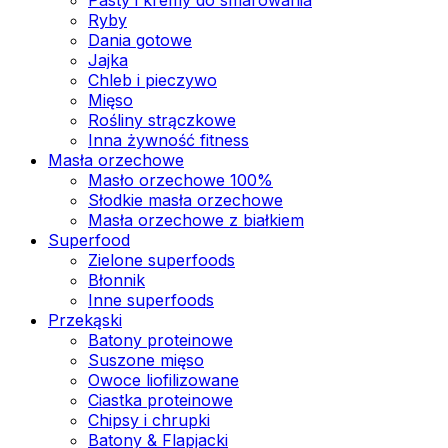
Ryby
Dania gotowe
Jajka
Chleb i pieczywo
Mięso
Rośliny strączkowe
Inna żywność fitness
Masła orzechowe
Masło orzechowe 100%
Słodkie masła orzechowe
Masła orzechowe z białkiem
Superfood
Zielone superfoods
Błonnik
Inne superfoods
Przekąski
Batony proteinowe
Suszone mięso
Owoce liofilizowane
Ciastka proteinowe
Chipsy i chrupki
Batony & Flapjacki