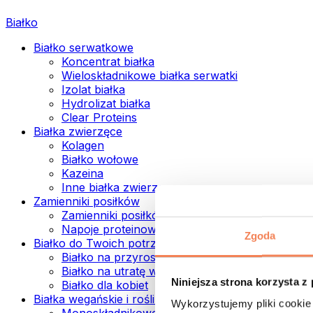
Białko
Białko serwatkowe
Koncentrat białka
Wieloskładnikowe białka serwatki
Izolat białka
Hydrolizat białka
Clear Proteins
Białka zwierzęce
Kolagen
Białko wołowe
Kazeina
Inne białka zwierzęce
Zamienniki posiłków
Zamienniki posiłków w proszku
Napoje proteinowe ready to drink
Zgoda
Białko do Twoich potrzeb
Białko na przyrost mięśni
Białko na utratę wagi
Niniejsza strona korzysta z
Białko dla kobiet
Białka wegańskie i roślinne
Wykorzystujemy pliki cookie 
Monoskładnikowe białka wegańskie