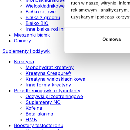
ruch w naszej witrynie. Inf
Wieloskładnikowe białka wegańskie
reklamowym i analitycznym. 
Białko sojowe
uzyskanymi podczas korzysta
Białka z grochu
Białko BIO
Inne białka roślinne
Mieszanki białek
Odmowa
Gainery
Suplementy i odżywki
Kreatyna
Monohydrat kreatyny
Kreatyna Creapure®
Kreatyna wieloskładnikowa
Inne formy kreatyny
Przedtreningówki i stymulanty
Odżywki przedtreningowe
Suplementy NO
Kofeina
Beta-alanina
HMB
Boostery testosteronu