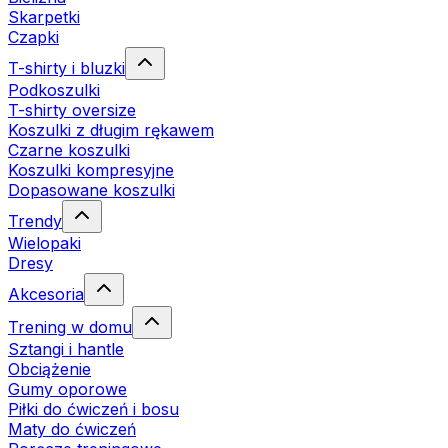
Skarpetki
Czapki
T-shirty i bluzki
Podkoszulki
T-shirty oversize
Koszulki z długim rękawem
Czarne koszulki
Koszulki kompresyjne
Dopasowane koszulki
Trendy
Wielopaki
Dresy
Akcesoria
Trening w domu
Sztangi i hantle
Obciążenie
Gumy oporowe
Piłki do ćwiczeń i bosu
Maty do ćwiczeń