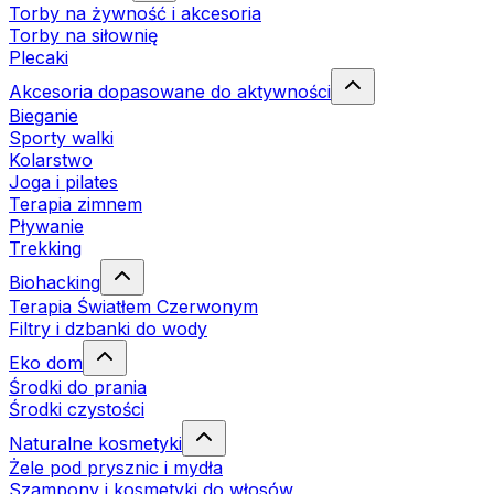
Torby na żywność i akcesoria
Torby na siłownię
Plecaki
Akcesoria dopasowane do aktywności
Bieganie
Sporty walki
Kolarstwo
Joga i pilates
Terapia zimnem
Pływanie
Trekking
Biohacking
Terapia Światłem Czerwonym
Filtry i dzbanki do wody
Eko dom
Środki do prania
Środki czystości
Naturalne kosmetyki
Żele pod prysznic i mydła
Szampony i kosmetyki do włosów