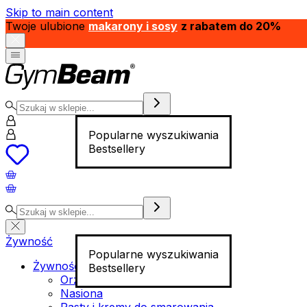
Skip to main content
Twoje ulubione
makarony i sosy
z rabatem do 20%
Popularne wyszukiwania
Bestsellery
Żywność
Popularne wyszukiwania
Żywność funkcjonalna
Bestsellery
Orzechy
Nasiona
Pasty i kremy do smarowania