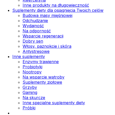
Inne produkty na długowieczność
Suplementy diety dla osiągnięcia Twoich celów
Budowa masy mięśniowej
Odchudzanie
Wydajność
Na odporność
Wsparcie regeneracji
Dobry sen
Włosy, paznokcie i skóra
Antystresowe
Inne suplementy
Enzymy trawienne
Probiotyki
Nootropy
Na wsparcie wątroby
Suplementy ziołowe
Grzyby
Gaming
Na skurcze
Inne specjalne suplementy diety
Próbki