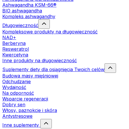
Ashwagandha KSM-66®
BIO ashwagandha
Kompleks ashwagandhy
Długowieczność
Kompleksowe produkty na długowieczność
NAD+
Berberyna
Resweratrol
Kwercetyna
Inne produkty na długowieczność
Suplementy diety dla osiągnięcia Twoich celów
Budowa masy mięśniowej
Odchudzanie
Wydajność
Na odporność
Wsparcie regeneracji
Dobry sen
Włosy, paznokcie i skóra
Antystresowe
Inne suplementy