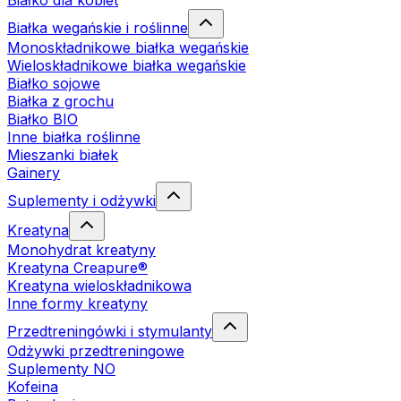
Białko dla kobiet
Białka wegańskie i roślinne
Monoskładnikowe białka wegańskie
Wieloskładnikowe białka wegańskie
Białko sojowe
Białka z grochu
Białko BIO
Inne białka roślinne
Mieszanki białek
Gainery
Suplementy i odżywki
Kreatyna
Monohydrat kreatyny
Kreatyna Creapure®
Kreatyna wieloskładnikowa
Inne formy kreatyny
Przedtreningówki i stymulanty
Odżywki przedtreningowe
Suplementy NO
Kofeina