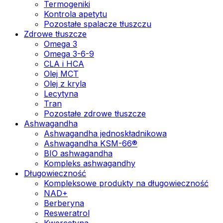
Termogeniki
Kontrola apetytu
Pozostałe spalacze tłuszczu
Zdrowe tłuszcze
Omega 3
Omega 3-6-9
CLA i HCA
Olej MCT
Olej z kryla
Lecytyna
Tran
Pozostałe zdrowe tłuszcze
Ashwagandha
Ashwagandha jednoskładnikowa
Ashwagandha KSM-66®
BIO ashwagandha
Kompleks ashwagandhy
Długowieczność
Kompleksowe produkty na długowieczność
NAD+
Berberyna
Resweratrol
Kwercetyna