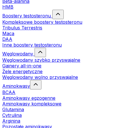
Beta-alanina
HMB
Boostery testosteronu
Kompleksowe boostery testosteronu
Tribulus Terrestris
Maca
DAA
Inne boostery testosteronu
Węglowodany
Węglowodany szybko przyswajalne
Gainery all-in-one
Żele energetyczne
Węglowodany wolno przyswajalne
Aminokwasy
BCAA
Aminokwasy egzogenne
Aminokwasy kompleksowe
Glutamina
Cytrulina
Arginina
Pozostałe aminokwasy