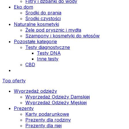
Filtry i dzbanki do wody
Eko dom
Środki do prania
Środki czystości
Naturalne kosmetyki
Żele pod prysznic i mydła
Szampony i kosmetyki do włosów
Pozostałe kategorie
Testy diagnostyczne
Testy DNA
Inne testy
CBD
Top oferty
Wyprzedaż odzieży
Wyprzedaż Odzieży Damskiej
Wyprzedaż Odzieży Męskiej
Prezenty
Karty podarunkowe
Prezenty dla rodziny
Prezenty dla niej