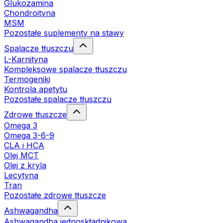
Glukozamina
Chondroityna
MSM
Pozostałe suplementy na stawy
Spalacze tłuszczu
L-Karnityna
Kompleksowe spalacze tłuszczu
Termogeniki
Kontrola apetytu
Pozostałe spalacze tłuszczu
Zdrowe tłuszcze
Omega 3
Omega 3-6-9
CLA i HCA
Olej MCT
Olej z kryla
Lecytyna
Tran
Pozostałe zdrowe tłuszcze
Ashwagandha
Ashwagandha jednoskładnikowa