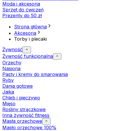
Moda i akcesoria
Sprzęt do ćwiczeń
Prezenty do 50 zł
Strona główna
Akcesoria
Torby i plecaki
Żywność
Żywność funkcjonalna
Orzechy
Nasiona
Pasty i kremy do smarowania
Ryby
Dania gotowe
Jajka
Chleb i pieczywo
Mięso
Rośliny strączkowe
Inna żywność fitness
Masła orzechowe
Masło orzechowe 100%