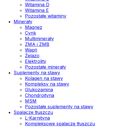
Witamina D
Witamina E
Pozostałe witaminy
Minerały
Magnez
Cynk
Multiminerały
ZMA i ZMB
Wapń
Żelazo
Elektrolity
Pozostałe minerały
Suplementy na stawy
Kolagen na stawy
Kompleksy na stawy
Glukozamina
Chondroityna
MSM
Pozostałe suplementy na stawy
Spalacze tłuszczu
L-Karnityna
Kompleksowe spalacze tłuszczu