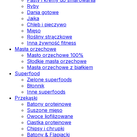
Ryby
Dania gotowe
Jajka
Chleb i pieczywo
Mięso
Rośliny strączkowe
Inna żywność fitness
Masła orzechowe
Masło orzechowe 100%
Słodkie masła orzechowe
Masła orzechowe z białkiem
Superfood
Zielone superfoods
Błonnik
Inne superfoods
Przekąski
Batony proteinowe
Suszone mięso
Owoce liofilizowane
Ciastka proteinowe
Chipsy i chrupki
Batony & Flapjacki