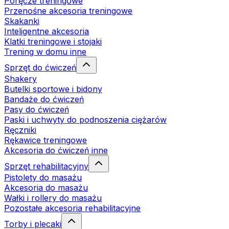
Poręcze treningowe
Przenośne akcesoria treningowe
Skakanki
Inteligentne akcesoria
Klatki treningowe i stojaki
Trening w domu inne
Sprzęt do ćwiczeń
Shakery
Butelki sportowe i bidony
Bandaże do ćwiczeń
Pasy do ćwiczeń
Paski i uchwyty do podnoszenia ciężarów
Ręczniki
Rękawice treningowe
Akcesoria do ćwiczeń inne
Sprzęt rehabilitacyjny
Pistolety do masażu
Akcesoria do masażu
Wałki i rollery do masażu
Pozostałe akcesoria rehabilitacyjne
Torby i plecaki