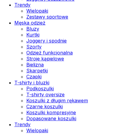
Trendy
Wielopaki
Zestawy sportowe
Męska odzież
Bluzy
Kurtki
Joggery i spodnie
Szorty
Odzież funkcjonalna
Stroje kąpielowe
Bielizna
Skarpetki
Czapki
T-shirty i bluzki
Podkoszulki
T-shirty oversize
Koszulki z długim rękawem
Czarne koszulki
Koszulki kompresyjne
Dopasowane koszulki
Trendy
Wielopaki