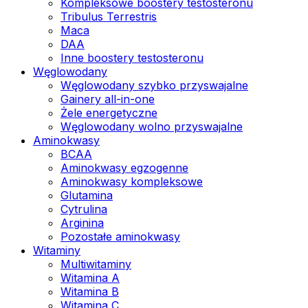
Kompleksowe boostery testosteronu
Tribulus Terrestris
Maca
DAA
Inne boostery testosteronu
Węglowodany
Węglowodany szybko przyswajalne
Gainery all-in-one
Żele energetyczne
Węglowodany wolno przyswajalne
Aminokwasy
BCAA
Aminokwasy egzogenne
Aminokwasy kompleksowe
Glutamina
Cytrulina
Arginina
Pozostałe aminokwasy
Witaminy
Multiwitaminy
Witamina A
Witamina B
Witamina C