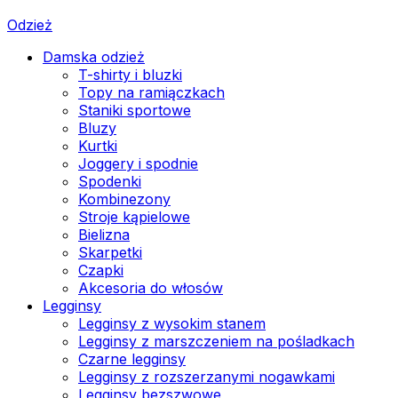
Odzież
Damska odzież
T-shirty i bluzki
Topy na ramiączkach
Staniki sportowe
Bluzy
Kurtki
Joggery i spodnie
Spodenki
Kombinezony
Stroje kąpielowe
Bielizna
Skarpetki
Czapki
Akcesoria do włosów
Legginsy
Legginsy z wysokim stanem
Legginsy z marszczeniem na pośladkach
Czarne legginsy
Legginsy z rozszerzanymi nogawkami
Legginsy bezszwowe