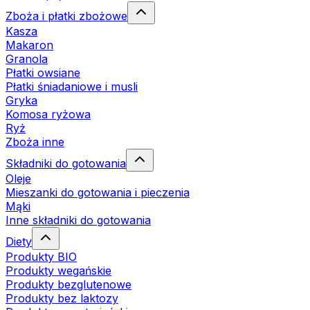
Zboża i płatki zbożowe
Kasza
Makaron
Granola
Płatki owsiane
Płatki śniadaniowe i musli
Gryka
Komosa ryżowa
Ryż
Zboża inne
Składniki do gotowania
Oleje
Mieszanki do gotowania i pieczenia
Mąki
Inne składniki do gotowania
Diety
Produkty BIO
Produkty wegańskie
Produkty bezglutenowe
Produkty bez laktozy