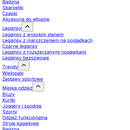
Bielizna
Skarpetki
Czapki
Akcesoria do włosów
Legginsy
Legginsy z wysokim stanem
Legginsy z marszczeniem na pośladkach
Czarne legginsy
Legginsy z rozszerzanymi nogawkami
Legginsy bezszwowe
Trendy
Wielopaki
Zestawy sportowe
Męska odzież
Bluzy
Kurtki
Joggery i spodnie
Szorty
Odzież funkcjonalna
Stroje kąpielowe
Bielizna