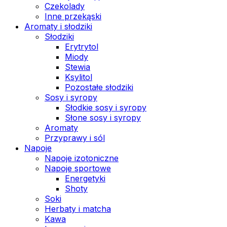
Czekolady
Inne przekąski
Aromaty i słodziki
Słodziki
Erytrytol
Miody
Stewia
Ksylitol
Pozostałe słodziki
Sosy i syropy
Słodkie sosy i syropy
Słone sosy i syropy
Aromaty
Przyprawy i sól
Napoje
Napoje izotoniczne
Napoje sportowe
Energetyki
Shoty
Soki
Herbaty i matcha
Kawa