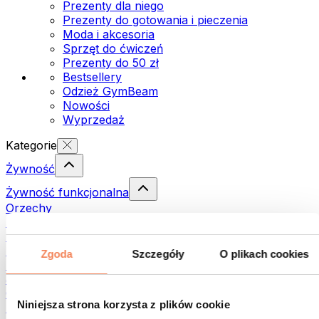
Prezenty dla niego
Prezenty do gotowania i pieczenia
Moda i akcesoria
Sprzęt do ćwiczeń
Prezenty do 50 zł
Bestsellery
Odzież GymBeam
Nowości
Wyprzedaż
Kategorie
Żywność
Żywność funkcjonalna
Orzechy
Nasiona
Pasty i kremy do smarowania
Ryby
Zgoda
Szczegóły
O plikach cookies
Dania gotowe
Jajka
Chleb i pieczywo
Niniejsza strona korzysta z plików cookie
Mięso