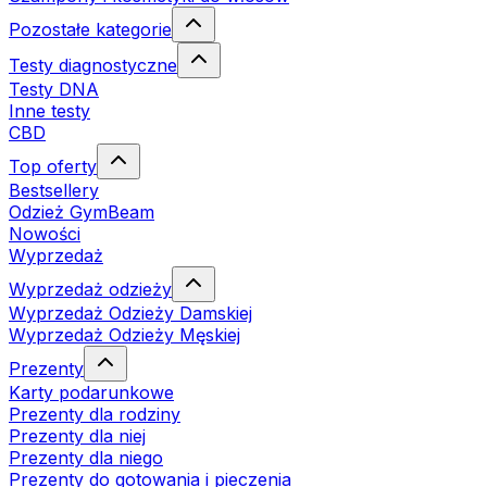
Pozostałe kategorie
Testy diagnostyczne
Testy DNA
Inne testy
CBD
Top oferty
Bestsellery
Odzież GymBeam
Nowości
Wyprzedaż
Wyprzedaż odzieży
Wyprzedaż Odzieży Damskiej
Wyprzedaż Odzieży Męskiej
Prezenty
Karty podarunkowe
Prezenty dla rodziny
Prezenty dla niej
Prezenty dla niego
Prezenty do gotowania i pieczenia