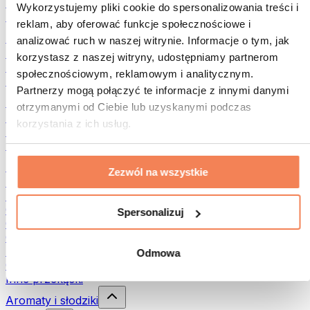
Rośliny strączkowe
Wykorzystujemy pliki cookie do spersonalizowania treści i
Inna żywność fitness
reklam, aby oferować funkcje społecznościowe i
Masła orzechowe
analizować ruch w naszej witrynie. Informacje o tym, jak
Masło orzechowe 100%
korzystasz z naszej witryny, udostępniamy partnerom
Słodkie masła orzechowe
społecznościowym, reklamowym i analitycznym.
Masła orzechowe z białkiem
Partnerzy mogą połączyć te informacje z innymi danymi
Superfood
otrzymanymi od Ciebie lub uzyskanymi podczas
Zielone superfoods
korzystania z ich usług.
Błonnik
Inne superfoods
Przekąski
Zezwól na wszystkie
Batony proteinowe
Suszone mięso
Owoce liofilizowane
Spersonalizuj
Ciastka proteinowe
Chipsy i chrupki
Batony & Flapjacki
Odmowa
Czekolady
Inne przekąski
Aromaty i słodziki