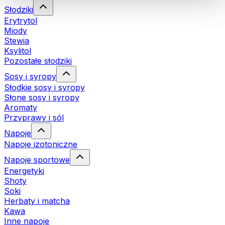
Słodziki
Erytrytol
Miody
Stewia
Ksylitol
Pozostałe słodziki
Sosy i syropy
Słodkie sosy i syropy
Słone sosy i syropy
Aromaty
Przyprawy i sól
Napoje
Napoje izotoniczne
Napoje sportowe
Energetyki
Shoty
Soki
Herbaty i matcha
Kawa
Inne napoje