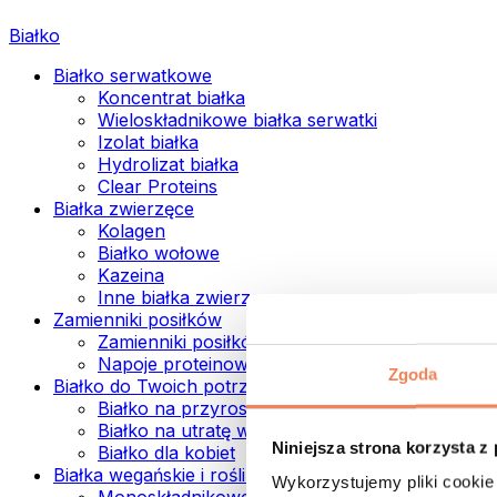
Białko
Białko serwatkowe
Koncentrat białka
Wieloskładnikowe białka serwatki
Izolat białka
Hydrolizat białka
Clear Proteins
Białka zwierzęce
Kolagen
Białko wołowe
Kazeina
Inne białka zwierzęce
Zamienniki posiłków
Zamienniki posiłków w proszku
Napoje proteinowe ready to drink
Zgoda
Białko do Twoich potrzeb
Białko na przyrost mięśni
Białko na utratę wagi
Niniejsza strona korzysta z
Białko dla kobiet
Białka wegańskie i roślinne
Wykorzystujemy pliki cookie 
Monoskładnikowe białka wegańskie