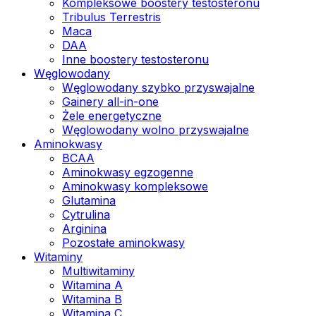
Kompleksowe boostery testosteronu
Tribulus Terrestris
Maca
DAA
Inne boostery testosteronu
Węglowodany
Węglowodany szybko przyswajalne
Gainery all-in-one
Żele energetyczne
Węglowodany wolno przyswajalne
Aminokwasy
BCAA
Aminokwasy egzogenne
Aminokwasy kompleksowe
Glutamina
Cytrulina
Arginina
Pozostałe aminokwasy
Witaminy
Multiwitaminy
Witamina A
Witamina B
Witamina C