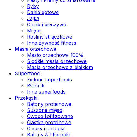
Ryby
Dania gotowe
Jajka
Chleb i pieczywo
Mięso
Rośliny strączkowe
Inna żywność fitness
Masła orzechowe
Masło orzechowe 100%
Słodkie masła orzechowe
Masła orzechowe z białkiem
Superfood
Zielone superfoods
Błonnik
Inne superfoods
Przekąski
Batony proteinowe
Suszone mięso
Owoce liofilizowane
Ciastka proteinowe
Chipsy i chrupki
Batony & Flapjacki