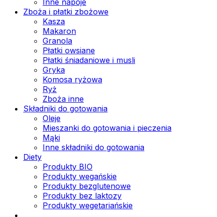
Inne napoje
Zboża i płatki zbożowe
Kasza
Makaron
Granola
Płatki owsiane
Płatki śniadaniowe i musli
Gryka
Komosa ryżowa
Ryż
Zboża inne
Składniki do gotowania
Oleje
Mieszanki do gotowania i pieczenia
Mąki
Inne składniki do gotowania
Diety
Produkty BIO
Produkty wegańskie
Produkty bezglutenowe
Produkty bez laktozy
Produkty wegetariańskie