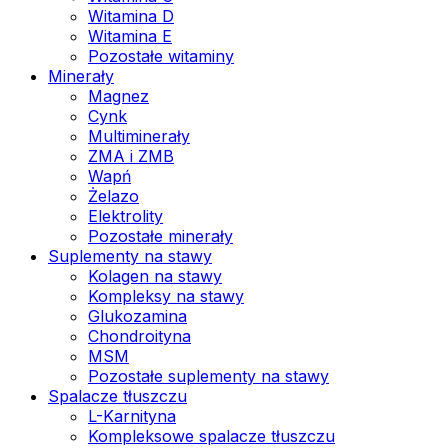
Witamina D
Witamina E
Pozostałe witaminy
Minerały
Magnez
Cynk
Multiminerały
ZMA i ZMB
Wapń
Żelazo
Elektrolity
Pozostałe minerały
Suplementy na stawy
Kolagen na stawy
Kompleksy na stawy
Glukozamina
Chondroityna
MSM
Pozostałe suplementy na stawy
Spalacze tłuszczu
L-Karnityna
Kompleksowe spalacze tłuszczu