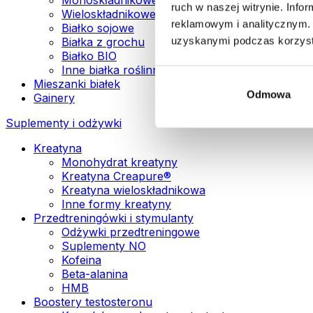
ruch w naszej witrynie. Inf
Wieloskładnikowe białka wegańskie
reklamowym i analitycznym. 
Białko sojowe
uzyskanymi podczas korzysta
Białka z grochu
Białko BIO
Inne białka roślinne
Mieszanki białek
Odmowa
Gainery
Suplementy i odżywki
Kreatyna
Monohydrat kreatyny
Kreatyna Creapure®
Kreatyna wieloskładnikowa
Inne formy kreatyny
Przedtreningówki i stymulanty
Odżywki przedtreningowe
Suplementy NO
Kofeina
Beta-alanina
HMB
Boostery testosteronu