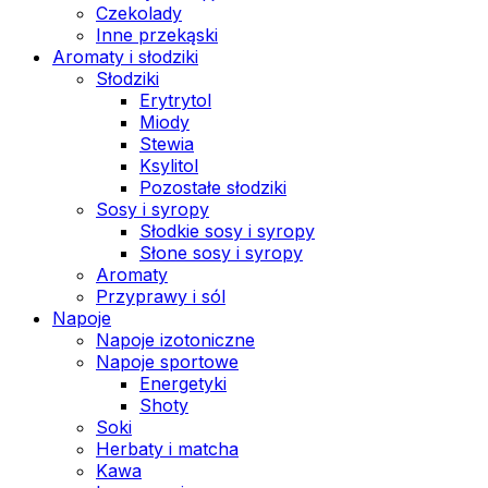
Czekolady
Inne przekąski
Aromaty i słodziki
Słodziki
Erytrytol
Miody
Stewia
Ksylitol
Pozostałe słodziki
Sosy i syropy
Słodkie sosy i syropy
Słone sosy i syropy
Aromaty
Przyprawy i sól
Napoje
Napoje izotoniczne
Napoje sportowe
Energetyki
Shoty
Soki
Herbaty i matcha
Kawa