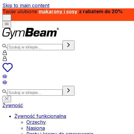
Skip to main content
Twoje ulubione
makarony i sosy
z rabatem do 20%
Żywność
Żywność funkcjonalna
Orzechy
Nasiona
Pasty i kremy do smarowania