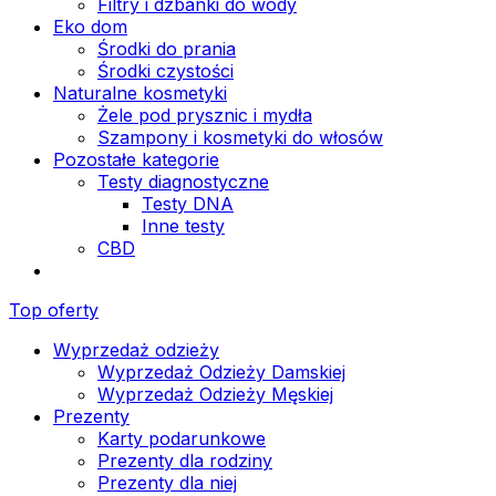
Filtry i dzbanki do wody
Eko dom
Środki do prania
Środki czystości
Naturalne kosmetyki
Żele pod prysznic i mydła
Szampony i kosmetyki do włosów
Pozostałe kategorie
Testy diagnostyczne
Testy DNA
Inne testy
CBD
Top oferty
Wyprzedaż odzieży
Wyprzedaż Odzieży Damskiej
Wyprzedaż Odzieży Męskiej
Prezenty
Karty podarunkowe
Prezenty dla rodziny
Prezenty dla niej