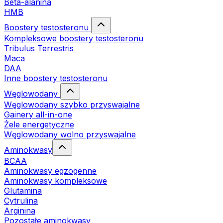
Beta-alanina
HMB
Boostery testosteronu
Kompleksowe boostery testosteronu
Tribulus Terrestris
Maca
DAA
Inne boostery testosteronu
Węglowodany
Węglowodany szybko przyswajalne
Gainery all-in-one
Żele energetyczne
Węglowodany wolno przyswajalne
Aminokwasy
BCAA
Aminokwasy egzogenne
Aminokwasy kompleksowe
Glutamina
Cytrulina
Arginina
Pozostałe aminokwasy