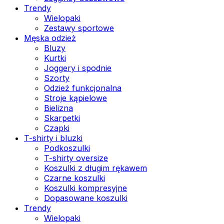
Trendy
Wielopaki
Zestawy sportowe
Męska odzież
Bluzy
Kurtki
Joggery i spodnie
Szorty
Odzież funkcjonalna
Stroje kąpielowe
Bielizna
Skarpetki
Czapki
T-shirty i bluzki
Podkoszulki
T-shirty oversize
Koszulki z długim rękawem
Czarne koszulki
Koszulki kompresyjne
Dopasowane koszulki
Trendy
Wielopaki