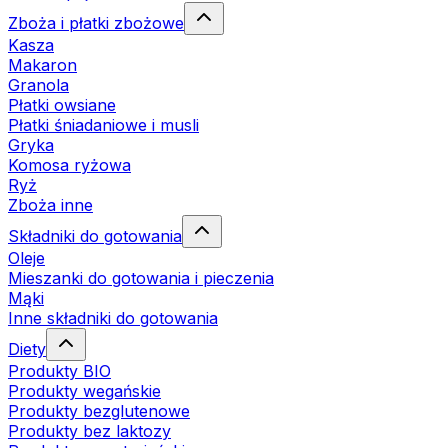
Zboża i płatki zbożowe
Kasza
Makaron
Granola
Płatki owsiane
Płatki śniadaniowe i musli
Gryka
Komosa ryżowa
Ryż
Zboża inne
Składniki do gotowania
Oleje
Mieszanki do gotowania i pieczenia
Mąki
Inne składniki do gotowania
Diety
Produkty BIO
Produkty wegańskie
Produkty bezglutenowe
Produkty bez laktozy