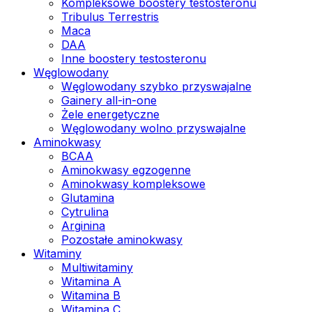
Kompleksowe boostery testosteronu
Tribulus Terrestris
Maca
DAA
Inne boostery testosteronu
Węglowodany
Węglowodany szybko przyswajalne
Gainery all-in-one
Żele energetyczne
Węglowodany wolno przyswajalne
Aminokwasy
BCAA
Aminokwasy egzogenne
Aminokwasy kompleksowe
Glutamina
Cytrulina
Arginina
Pozostałe aminokwasy
Witaminy
Multiwitaminy
Witamina A
Witamina B
Witamina C