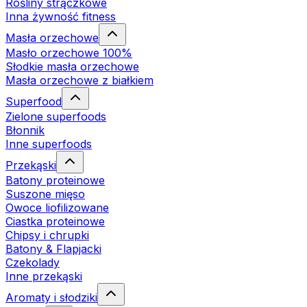
Rośliny strączkowe
Inna żywność fitness
Masła orzechowe
Masło orzechowe 100%
Słodkie masła orzechowe
Masła orzechowe z białkiem
Superfood
Zielone superfoods
Błonnik
Inne superfoods
Przekąski
Batony proteinowe
Suszone mięso
Owoce liofilizowane
Ciastka proteinowe
Chipsy i chrupki
Batony & Flapjacki
Czekolady
Inne przekąski
Aromaty i słodziki