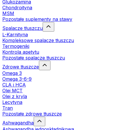
Glukozamina
Chondroityna
MSM
Pozostałe suplementy na stawy
Spalacze tłuszczu
L-Karnityna
Kompleksowe spalacze tłuszczu
Termogeniki
Kontrola apetytu
Pozostałe spalacze tłuszczu
Zdrowe tłuszcze
Omega 3
Omega 3-6-9
CLA i HCA
Olej MCT
Olej z kryla
Lecytyna
Tran
Pozostałe zdrowe tłuszcze
Ashwagandha
Ashwagandha jednoskładnikowa