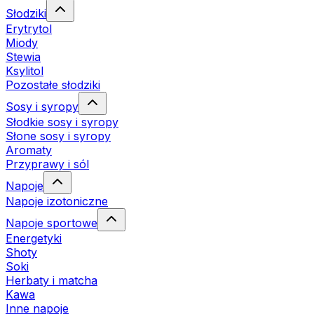
Słodziki
Erytrytol
Miody
Stewia
Ksylitol
Pozostałe słodziki
Sosy i syropy
Słodkie sosy i syropy
Słone sosy i syropy
Aromaty
Przyprawy i sól
Napoje
Napoje izotoniczne
Napoje sportowe
Energetyki
Shoty
Soki
Herbaty i matcha
Kawa
Inne napoje