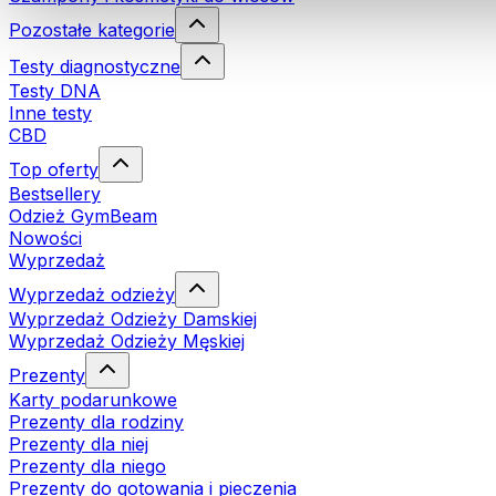
Pozostałe kategorie
Testy diagnostyczne
Testy DNA
Inne testy
CBD
Top oferty
Bestsellery
Odzież GymBeam
Nowości
Wyprzedaż
Wyprzedaż odzieży
Wyprzedaż Odzieży Damskiej
Wyprzedaż Odzieży Męskiej
Prezenty
Karty podarunkowe
Prezenty dla rodziny
Prezenty dla niej
Prezenty dla niego
Prezenty do gotowania i pieczenia