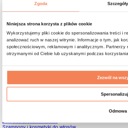
Torby na żywność i akcesoria
Zgoda
Szczegół
Torby na siłownię
Plecaki
Akcesoria dopasowane do aktywności
Niniejsza strona korzysta z plików cookie
Bieganie
Wykorzystujemy pliki cookie do spersonalizowania treści i 
Sporty walki
analizować ruch w naszej witrynie. Informacje o tym, jak k
Kolarstwo
społecznościowym, reklamowym i analitycznym. Partnerzy m
Joga i pilates
Terapia zimnem
otrzymanymi od Ciebie lub uzyskanymi podczas korzystania 
Pływanie
Trekking
Biohacking
Zezwól na wszy
Terapia Światłem Czerwonym
Filtry i dzbanki do wody
Eko dom
Spersonalizu
Środki do prania
Środki czystości
Odmowa
Naturalne kosmetyki
Żele pod prysznic i mydła
Szampony i kosmetyki do włosów