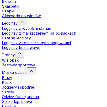
Bielizna
Skarpetki
Czapki
Akcesoria do włosów
Legginsy
Legginsy z wysokim stanem
Legginsy z marszczeniem na pośladkach
Czarne legginsy
Legginsy z rozszerzanymi nogawkami
Legginsy bezszwowe
Trendy
Wielopaki
Zestawy sportowe
Męska odzież
Bluzy
Kurtki
Joggery i spodnie
Szorty
Odzież funkcjonalna
Stroje kąpielowe
Bielizna