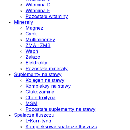
Witamina D
Witamina E
Pozostałe witaminy
Minerały
Magnez
Cynk
Multiminerały
ZMA i ZMB
Wapń
Żelazo
Elektrolity
Pozostałe minerały
Suplementy na stawy
Kolagen na stawy
Kompleksy na stawy
Glukozamina
Chondroityna
MSM
Pozostałe suplementy na stawy
Spalacze tłuszczu
L-Karnityna
Kompleksowe spalacze tłuszczu