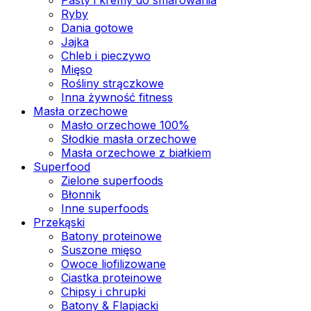
Ryby
Dania gotowe
Jajka
Chleb i pieczywo
Mięso
Rośliny strączkowe
Inna żywność fitness
Masła orzechowe
Masło orzechowe 100%
Słodkie masła orzechowe
Masła orzechowe z białkiem
Superfood
Zielone superfoods
Błonnik
Inne superfoods
Przekąski
Batony proteinowe
Suszone mięso
Owoce liofilizowane
Ciastka proteinowe
Chipsy i chrupki
Batony & Flapjacki