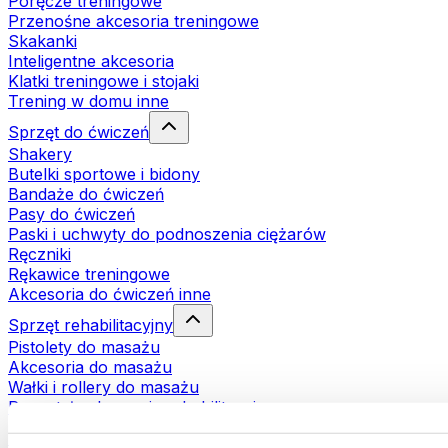
Poręcze treningowe
Przenośne akcesoria treningowe
Skakanki
Inteligentne akcesoria
Klatki treningowe i stojaki
Trening w domu inne
Sprzęt do ćwiczeń
Shakery
Butelki sportowe i bidony
Bandaże do ćwiczeń
Pasy do ćwiczeń
Paski i uchwyty do podnoszenia ciężarów
Ręczniki
Rękawice treningowe
Akcesoria do ćwiczeń inne
Sprzęt rehabilitacyjny
Pistolety do masażu
Akcesoria do masażu
Wałki i rollery do masażu
Pozostałe akcesoria rehabilitacyjne
Torby i plecaki