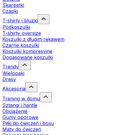
Skarpetki
Czapki
T-shirty i bluzki
Podkoszulki
T-shirty oversize
Koszulki z długim rękawem
Czarne koszulki
Koszulki kompresyjne
Dopasowane koszulki
Trendy
Wielopaki
Dresy
Akcesoria
Trening w domu
Sztangi i hantle
Obciążenie
Gumy oporowe
Piłki do ćwiczeń i bosu
Maty do ćwiczeń