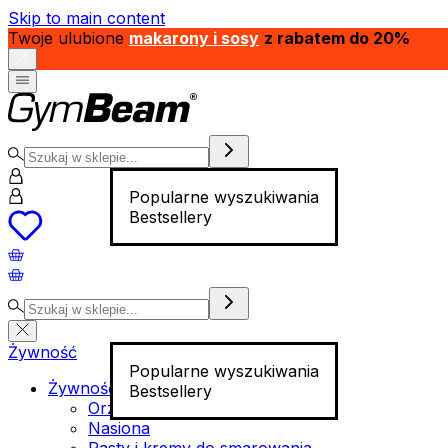
Skip to main content
Twoje ulubione
makarony i sosy
z rabatem do 20%
Popularne wyszukiwania
Bestsellery
Żywność
Popularne wyszukiwania
Żywność funkcjonalna
Bestsellery
Orzechy
Nasiona
Pasty i kremy do smarowania