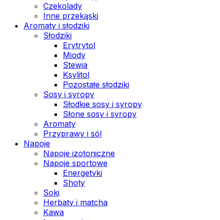
Czekolady
Inne przekąski
Aromaty i słodziki
Słodziki
Erytrytol
Miody
Stewia
Ksylitol
Pozostałe słodziki
Sosy i syropy
Słodkie sosy i syropy
Słone sosy i syropy
Aromaty
Przyprawy i sól
Napoje
Napoje izotoniczne
Napoje sportowe
Energetyki
Shoty
Soki
Herbaty i matcha
Kawa