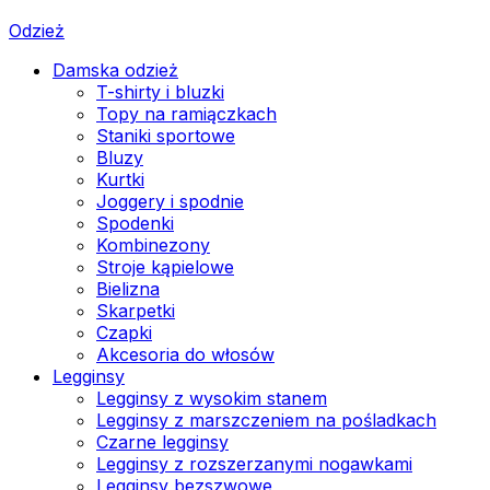
Odzież
Damska odzież
T-shirty i bluzki
Topy na ramiączkach
Staniki sportowe
Bluzy
Kurtki
Joggery i spodnie
Spodenki
Kombinezony
Stroje kąpielowe
Bielizna
Skarpetki
Czapki
Akcesoria do włosów
Legginsy
Legginsy z wysokim stanem
Legginsy z marszczeniem na pośladkach
Czarne legginsy
Legginsy z rozszerzanymi nogawkami
Legginsy bezszwowe