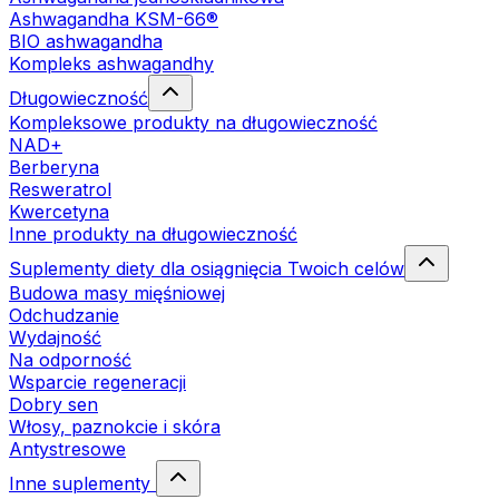
Ashwagandha KSM-66®
BIO ashwagandha
Kompleks ashwagandhy
Długowieczność
Kompleksowe produkty na długowieczność
NAD+
Berberyna
Resweratrol
Kwercetyna
Inne produkty na długowieczność
Suplementy diety dla osiągnięcia Twoich celów
Budowa masy mięśniowej
Odchudzanie
Wydajność
Na odporność
Wsparcie regeneracji
Dobry sen
Włosy, paznokcie i skóra
Antystresowe
Inne suplementy