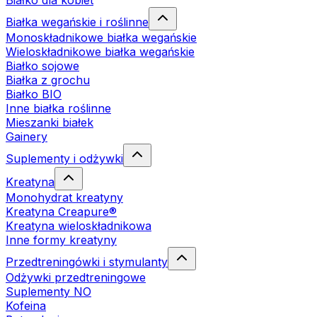
Białko dla kobiet
Białka wegańskie i roślinne
Monoskładnikowe białka wegańskie
Wieloskładnikowe białka wegańskie
Białko sojowe
Białka z grochu
Białko BIO
Inne białka roślinne
Mieszanki białek
Gainery
Suplementy i odżywki
Kreatyna
Monohydrat kreatyny
Kreatyna Creapure®
Kreatyna wieloskładnikowa
Inne formy kreatyny
Przedtreningówki i stymulanty
Odżywki przedtreningowe
Suplementy NO
Kofeina