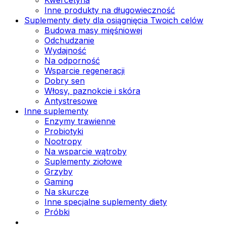
Inne produkty na długowieczność
Suplementy diety dla osiągnięcia Twoich celów
Budowa masy mięśniowej
Odchudzanie
Wydajność
Na odporność
Wsparcie regeneracji
Dobry sen
Włosy, paznokcie i skóra
Antystresowe
Inne suplementy
Enzymy trawienne
Probiotyki
Nootropy
Na wsparcie wątroby
Suplementy ziołowe
Grzyby
Gaming
Na skurcze
Inne specjalne suplementy diety
Próbki