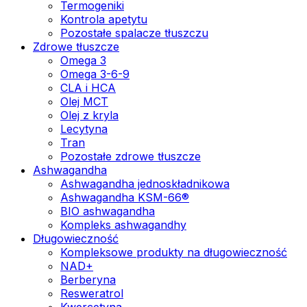
Termogeniki
Kontrola apetytu
Pozostałe spalacze tłuszczu
Zdrowe tłuszcze
Omega 3
Omega 3-6-9
CLA i HCA
Olej MCT
Olej z kryla
Lecytyna
Tran
Pozostałe zdrowe tłuszcze
Ashwagandha
Ashwagandha jednoskładnikowa
Ashwagandha KSM-66®
BIO ashwagandha
Kompleks ashwagandhy
Długowieczność
Kompleksowe produkty na długowieczność
NAD+
Berberyna
Resweratrol
Kwercetyna