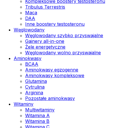
Kompleksowe boostery testosteronu
Tribulus Terrestris
Maca
DAA
Inne boostery testosteronu
Węglowodany
Węglowodany szybko przyswajalne
Gainery all-in-one
Żele energetyczne
Węglowodany wolno przyswajalne
Aminokwasy
BCAA
Aminokwasy egzogenne
Aminokwasy kompleksowe
Glutamina
Cytrulina
Arginina
Pozostałe aminokwasy
Witaminy
Multiwitaminy
Witamina A
Witamina B
Witamina C