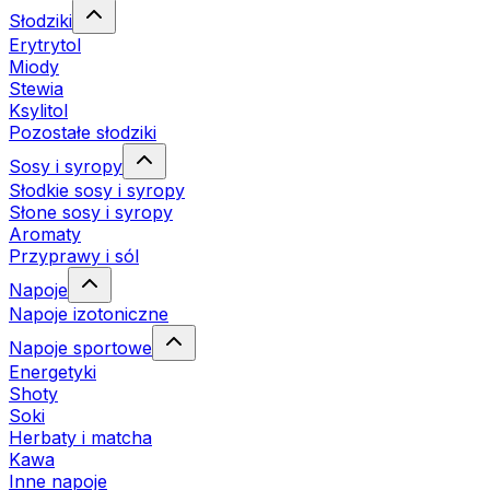
Słodziki
Erytrytol
Miody
Stewia
Ksylitol
Pozostałe słodziki
Sosy i syropy
Słodkie sosy i syropy
Słone sosy i syropy
Aromaty
Przyprawy i sól
Napoje
Napoje izotoniczne
Napoje sportowe
Energetyki
Shoty
Soki
Herbaty i matcha
Kawa
Inne napoje