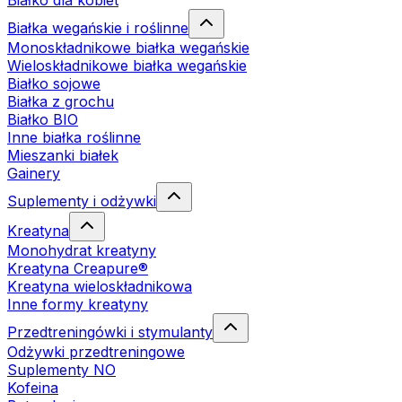
Białko dla kobiet
Białka wegańskie i roślinne
Monoskładnikowe białka wegańskie
Wieloskładnikowe białka wegańskie
Białko sojowe
Białka z grochu
Białko BIO
Inne białka roślinne
Mieszanki białek
Gainery
Suplementy i odżywki
Kreatyna
Monohydrat kreatyny
Kreatyna Creapure®
Kreatyna wieloskładnikowa
Inne formy kreatyny
Przedtreningówki i stymulanty
Odżywki przedtreningowe
Suplementy NO
Kofeina