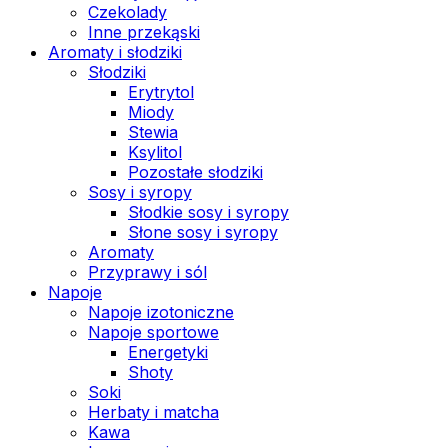
Czekolady
Inne przekąski
Aromaty i słodziki
Słodziki
Erytrytol
Miody
Stewia
Ksylitol
Pozostałe słodziki
Sosy i syropy
Słodkie sosy i syropy
Słone sosy i syropy
Aromaty
Przyprawy i sól
Napoje
Napoje izotoniczne
Napoje sportowe
Energetyki
Shoty
Soki
Herbaty i matcha
Kawa