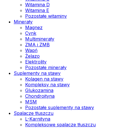
Witamina D
Witamina E
Pozostałe witaminy
Minerały
Magnez
Cynk
Multiminerały
ZMA i ZMB
Wapń
Żelazo
Elektrolity
Pozostałe minerały
Suplementy na stawy
Kolagen na stawy
Kompleksy na stawy
Glukozamina
Chondroityna
MSM
Pozostałe suplementy na stawy
Spalacze tłuszczu
L-Karnityna
Kompleksowe spalacze tłuszczu