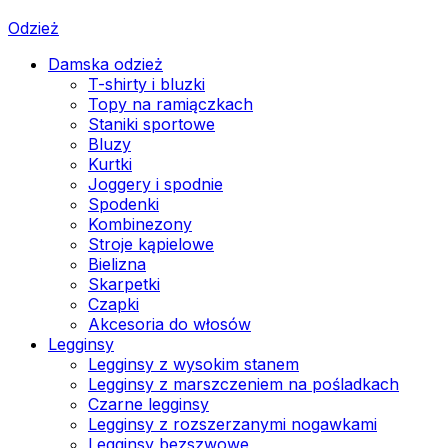
Odzież
Damska odzież
T-shirty i bluzki
Topy na ramiączkach
Staniki sportowe
Bluzy
Kurtki
Joggery i spodnie
Spodenki
Kombinezony
Stroje kąpielowe
Bielizna
Skarpetki
Czapki
Akcesoria do włosów
Legginsy
Legginsy z wysokim stanem
Legginsy z marszczeniem na pośladkach
Czarne legginsy
Legginsy z rozszerzanymi nogawkami
Legginsy bezszwowe