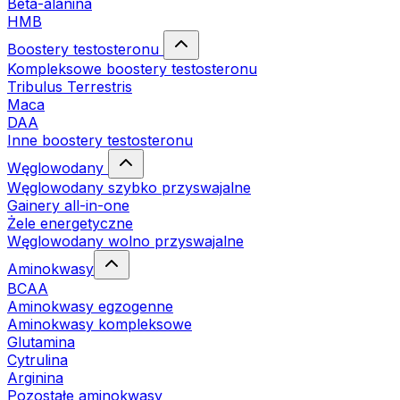
Beta-alanina
HMB
Boostery testosteronu
Kompleksowe boostery testosteronu
Tribulus Terrestris
Maca
DAA
Inne boostery testosteronu
Węglowodany
Węglowodany szybko przyswajalne
Gainery all-in-one
Żele energetyczne
Węglowodany wolno przyswajalne
Aminokwasy
BCAA
Aminokwasy egzogenne
Aminokwasy kompleksowe
Glutamina
Cytrulina
Arginina
Pozostałe aminokwasy