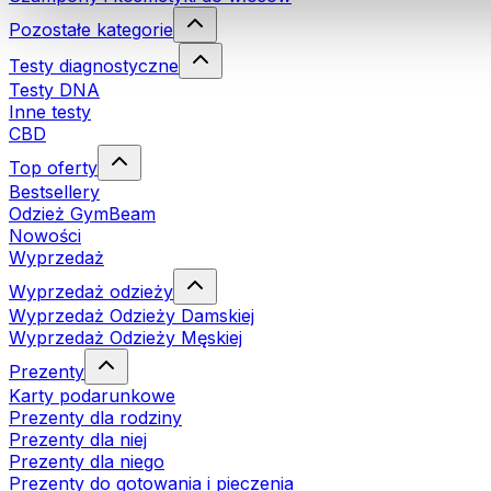
Pozostałe kategorie
Testy diagnostyczne
Testy DNA
Inne testy
CBD
Top oferty
Bestsellery
Odzież GymBeam
Nowości
Wyprzedaż
Wyprzedaż odzieży
Wyprzedaż Odzieży Damskiej
Wyprzedaż Odzieży Męskiej
Prezenty
Karty podarunkowe
Prezenty dla rodziny
Prezenty dla niej
Prezenty dla niego
Prezenty do gotowania i pieczenia