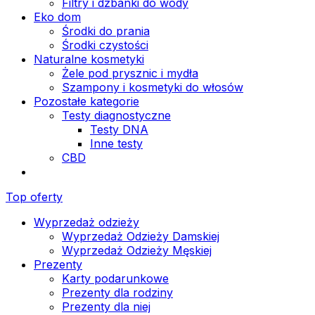
Filtry i dzbanki do wody
Eko dom
Środki do prania
Środki czystości
Naturalne kosmetyki
Żele pod prysznic i mydła
Szampony i kosmetyki do włosów
Pozostałe kategorie
Testy diagnostyczne
Testy DNA
Inne testy
CBD
Top oferty
Wyprzedaż odzieży
Wyprzedaż Odzieży Damskiej
Wyprzedaż Odzieży Męskiej
Prezenty
Karty podarunkowe
Prezenty dla rodziny
Prezenty dla niej