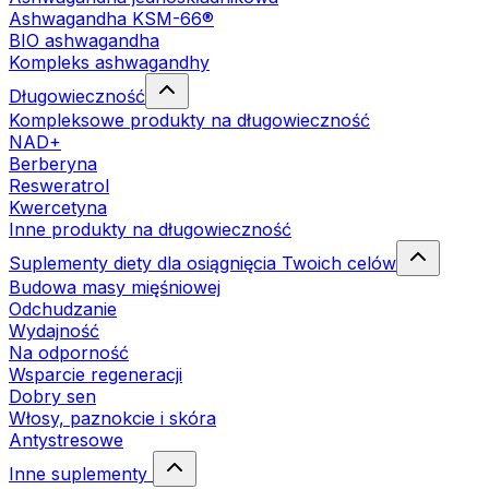
Ashwagandha KSM-66®
BIO ashwagandha
Kompleks ashwagandhy
Długowieczność
Kompleksowe produkty na długowieczność
NAD+
Berberyna
Resweratrol
Kwercetyna
Inne produkty na długowieczność
Suplementy diety dla osiągnięcia Twoich celów
Budowa masy mięśniowej
Odchudzanie
Wydajność
Na odporność
Wsparcie regeneracji
Dobry sen
Włosy, paznokcie i skóra
Antystresowe
Inne suplementy