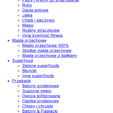
Ryby
Dania gotowe
Jajka
Chleb i pieczywo
Mięso
Rośliny strączkowe
Inna żywność fitness
Masła orzechowe
Masło orzechowe 100%
Słodkie masła orzechowe
Masła orzechowe z białkiem
Superfood
Zielone superfoods
Błonnik
Inne superfoods
Przekąski
Batony proteinowe
Suszone mięso
Owoce liofilizowane
Ciastka proteinowe
Chipsy i chrupki
Batony & Flapjacki