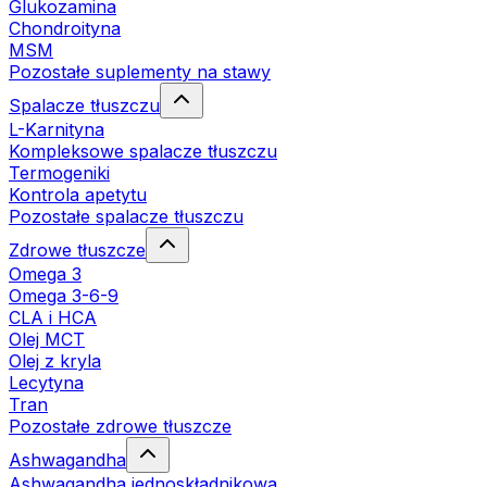
Glukozamina
Chondroityna
MSM
Pozostałe suplementy na stawy
Spalacze tłuszczu
L-Karnityna
Kompleksowe spalacze tłuszczu
Termogeniki
Kontrola apetytu
Pozostałe spalacze tłuszczu
Zdrowe tłuszcze
Omega 3
Omega 3-6-9
CLA i HCA
Olej MCT
Olej z kryla
Lecytyna
Tran
Pozostałe zdrowe tłuszcze
Ashwagandha
Ashwagandha jednoskładnikowa