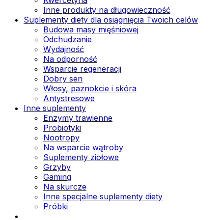
Inne produkty na długowieczność
Suplementy diety dla osiągnięcia Twoich celów
Budowa masy mięśniowej
Odchudzanie
Wydajność
Na odporność
Wsparcie regeneracji
Dobry sen
Włosy, paznokcie i skóra
Antystresowe
Inne suplementy
Enzymy trawienne
Probiotyki
Nootropy
Na wsparcie wątroby
Suplementy ziołowe
Grzyby
Gaming
Na skurcze
Inne specjalne suplementy diety
Próbki