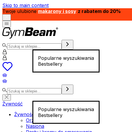
Skip to main content
Twoje ulubione
makarony i sosy
z rabatem do 20%
Popularne wyszukiwania
Bestsellery
Żywność
Popularne wyszukiwania
Żywność funkcjonalna
Bestsellery
Orzechy
Nasiona
Pasty i kremy do smarowania