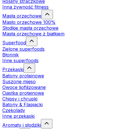
Rośliny strączkowe
Inna żywność fitness
Masła orzechowe
Masło orzechowe 100%
Słodkie masła orzechowe
Masła orzechowe z białkiem
Superfood
Zielone superfoods
Błonnik
Inne superfoods
Przekąski
Batony proteinowe
Suszone mięso
Owoce liofilizowane
Ciastka proteinowe
Chipsy i chrupki
Batony & Flapjacki
Czekolady
Inne przekąski
Aromaty i słodziki