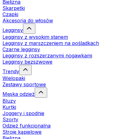
Bielizna
Skarpetki
Czapki
Akcesoria do włosów
Legginsy
Legginsy z wysokim stanem
Legginsy z marszczeniem na pośladkach
Czarne legginsy
Legginsy z rozszerzanymi nogawkami
Legginsy bezszwowe
Trendy
Wielopaki
Zestawy sportowe
Męska odzież
Bluzy
Kurtki
Joggery i spodnie
Szorty
Odzież funkcjonalna
Stroje kąpielowe
Bielizna