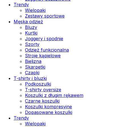
Trendy
Wielopaki
Zestawy sportowe
Męska odzież
Bluzy
Kurtki
Joggery i spodnie
Szorty
Odzież funkcjonalna
Stroje kąpielowe
Bielizna
Skarpetki
Czapki
T-shirty i bluzki
Podkoszulki
T-shirty oversize
Koszulki z długim rękawem
Czarne koszulki
Koszulki kompresyjne
Dopasowane koszulki
Trendy
Wielopaki