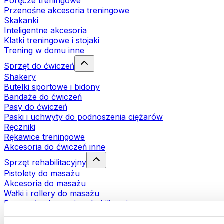
Poręcze treningowe
Przenośne akcesoria treningowe
Skakanki
Inteligentne akcesoria
Klatki treningowe i stojaki
Trening w domu inne
Sprzęt do ćwiczeń
Shakery
Butelki sportowe i bidony
Bandaże do ćwiczeń
Pasy do ćwiczeń
Paski i uchwyty do podnoszenia ciężarów
Ręczniki
Rękawice treningowe
Akcesoria do ćwiczeń inne
Sprzęt rehabilitacyjny
Pistolety do masażu
Akcesoria do masażu
Wałki i rollery do masażu
Pozostałe akcesoria rehabilitacyjne
Torby i plecaki