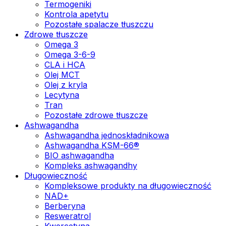
Termogeniki
Kontrola apetytu
Pozostałe spalacze tłuszczu
Zdrowe tłuszcze
Omega 3
Omega 3-6-9
CLA i HCA
Olej MCT
Olej z kryla
Lecytyna
Tran
Pozostałe zdrowe tłuszcze
Ashwagandha
Ashwagandha jednoskładnikowa
Ashwagandha KSM-66®
BIO ashwagandha
Kompleks ashwagandhy
Długowieczność
Kompleksowe produkty na długowieczność
NAD+
Berberyna
Resweratrol
Kwercetyna