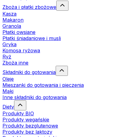
Zboża i płatki zbożowe
Kasza
Makaron
Granola
Płatki owsiane
Płatki śniadaniowe i musli
Gryka
Komosa ryżowa
Ryż
Zboża inne
Składniki do gotowania
Oleje
Mieszanki do gotowania i pieczenia
Mąki
Inne składniki do gotowania
Diety
Produkty BIO
Produkty wegańskie
Produkty bezglutenowe
Produkty bez laktozy