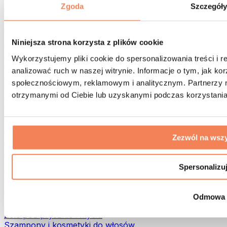
Torby na żywność i akcesoria
Zgoda
Szczegół
Torby na siłownię
Plecaki
Akcesoria dopasowane do aktywności
Niniejsza strona korzysta z plików cookie
Bieganie
Wykorzystujemy pliki cookie do spersonalizowania treści i 
Sporty walki
analizować ruch w naszej witrynie. Informacje o tym, jak k
Kolarstwo
społecznościowym, reklamowym i analitycznym. Partnerzy m
Joga i pilates
Terapia zimnem
otrzymanymi od Ciebie lub uzyskanymi podczas korzystania 
Pływanie
Trekking
Biohacking
Zezwól na wszy
Terapia Światłem Czerwonym
Filtry i dzbanki do wody
Eko dom
Spersonalizu
Środki do prania
Środki czystości
Odmowa
Naturalne kosmetyki
Żele pod prysznic i mydła
Szampony i kosmetyki do włosów