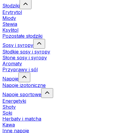
Słodziki
Erytrytol
Miody
Stewia
Ksylitol
Pozostałe słodziki
Sosy i syropy
Słodkie sosy i syropy
Słone sosy i syropy
Aromaty
Przyprawy i sól
Napoje
Napoje izotoniczne
Napoje sportowe
Energetyki
Shoty
Soki
Herbaty i matcha
Kawa
Inne napoje