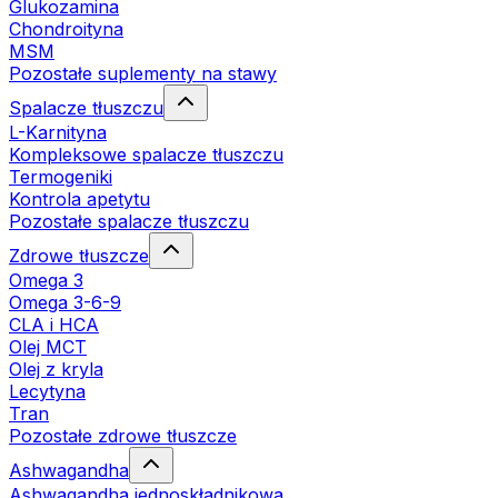
Glukozamina
Chondroityna
MSM
Pozostałe suplementy na stawy
Spalacze tłuszczu
L-Karnityna
Kompleksowe spalacze tłuszczu
Termogeniki
Kontrola apetytu
Pozostałe spalacze tłuszczu
Zdrowe tłuszcze
Omega 3
Omega 3-6-9
CLA i HCA
Olej MCT
Olej z kryla
Lecytyna
Tran
Pozostałe zdrowe tłuszcze
Ashwagandha
Ashwagandha jednoskładnikowa