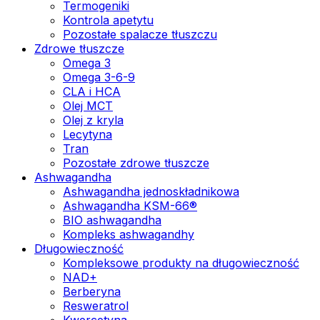
Termogeniki
Kontrola apetytu
Pozostałe spalacze tłuszczu
Zdrowe tłuszcze
Omega 3
Omega 3-6-9
CLA i HCA
Olej MCT
Olej z kryla
Lecytyna
Tran
Pozostałe zdrowe tłuszcze
Ashwagandha
Ashwagandha jednoskładnikowa
Ashwagandha KSM-66®
BIO ashwagandha
Kompleks ashwagandhy
Długowieczność
Kompleksowe produkty na długowieczność
NAD+
Berberyna
Resweratrol
Kwercetyna