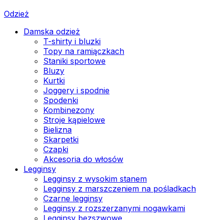
Odzież
Damska odzież
T-shirty i bluzki
Topy na ramiączkach
Staniki sportowe
Bluzy
Kurtki
Joggery i spodnie
Spodenki
Kombinezony
Stroje kąpielowe
Bielizna
Skarpetki
Czapki
Akcesoria do włosów
Legginsy
Legginsy z wysokim stanem
Legginsy z marszczeniem na pośladkach
Czarne legginsy
Legginsy z rozszerzanymi nogawkami
Legginsy bezszwowe