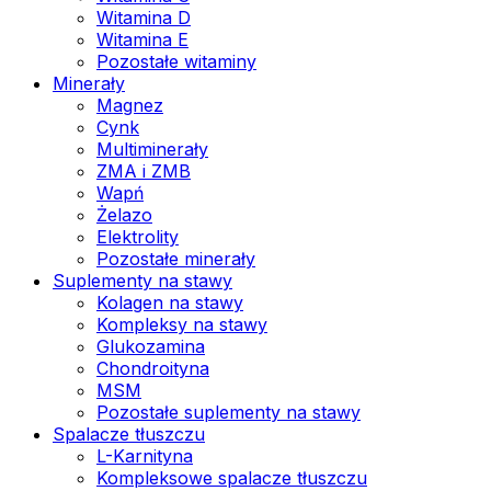
Witamina D
Witamina E
Pozostałe witaminy
Minerały
Magnez
Cynk
Multiminerały
ZMA i ZMB
Wapń
Żelazo
Elektrolity
Pozostałe minerały
Suplementy na stawy
Kolagen na stawy
Kompleksy na stawy
Glukozamina
Chondroityna
MSM
Pozostałe suplementy na stawy
Spalacze tłuszczu
L-Karnityna
Kompleksowe spalacze tłuszczu