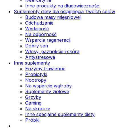
Inne produkty na długowieczność
Suplementy diety dla osiągnięcia Twoich celów
Budowa masy mięśniowej
Odchudzanie
Wydajność
Na odporność
Wsparcie regeneracji
Dobry sen
Włosy, paznokcie i skóra
Antystresowe
Inne suplementy
Enzymy trawienne
Probiotyki
Nootropy
Na wsparcie wątroby
Suplementy ziołowe
Grzyby
Gaming
Na skurcze
Inne specjalne suplementy diety
Próbki