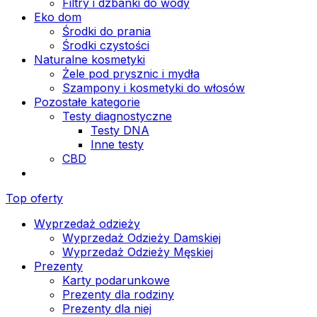
Filtry i dzbanki do wody
Eko dom
Środki do prania
Środki czystości
Naturalne kosmetyki
Żele pod prysznic i mydła
Szampony i kosmetyki do włosów
Pozostałe kategorie
Testy diagnostyczne
Testy DNA
Inne testy
CBD
Top oferty
Wyprzedaż odzieży
Wyprzedaż Odzieży Damskiej
Wyprzedaż Odzieży Męskiej
Prezenty
Karty podarunkowe
Prezenty dla rodziny
Prezenty dla niej