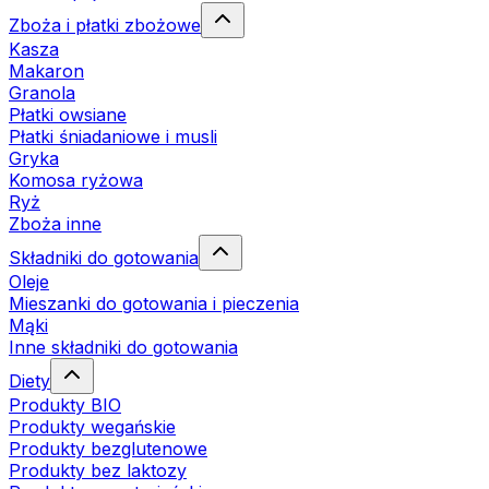
Zboża i płatki zbożowe
Kasza
Makaron
Granola
Płatki owsiane
Płatki śniadaniowe i musli
Gryka
Komosa ryżowa
Ryż
Zboża inne
Składniki do gotowania
Oleje
Mieszanki do gotowania i pieczenia
Mąki
Inne składniki do gotowania
Diety
Produkty BIO
Produkty wegańskie
Produkty bezglutenowe
Produkty bez laktozy