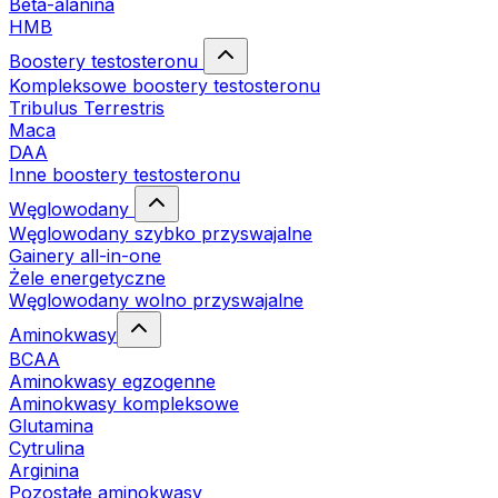
Beta-alanina
HMB
Boostery testosteronu
Kompleksowe boostery testosteronu
Tribulus Terrestris
Maca
DAA
Inne boostery testosteronu
Węglowodany
Węglowodany szybko przyswajalne
Gainery all-in-one
Żele energetyczne
Węglowodany wolno przyswajalne
Aminokwasy
BCAA
Aminokwasy egzogenne
Aminokwasy kompleksowe
Glutamina
Cytrulina
Arginina
Pozostałe aminokwasy