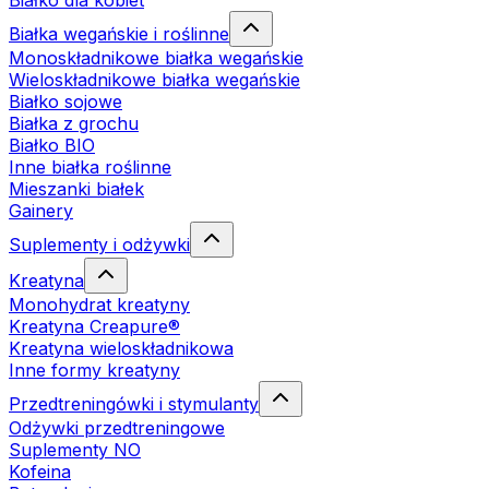
Białko dla kobiet
Białka wegańskie i roślinne
Monoskładnikowe białka wegańskie
Wieloskładnikowe białka wegańskie
Białko sojowe
Białka z grochu
Białko BIO
Inne białka roślinne
Mieszanki białek
Gainery
Suplementy i odżywki
Kreatyna
Monohydrat kreatyny
Kreatyna Creapure®
Kreatyna wieloskładnikowa
Inne formy kreatyny
Przedtreningówki i stymulanty
Odżywki przedtreningowe
Suplementy NO
Kofeina