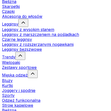
Bielizna
Skarpetki
Czapki
Akcesoria do włosów
Legginsy
Legginsy z wysokim stanem
Legginsy z marszczeniem na pośladkach
Czarne legginsy
Legginsy z rozszerzanymi nogawkami
Legginsy bezszwowe
Trendy
Wielopaki
Zestawy sportowe
Męska odzież
Bluzy
Kurtki
Joggery i spodnie
Szorty
Odzież funkcjonalna
Stroje kąpielowe
Bielizna