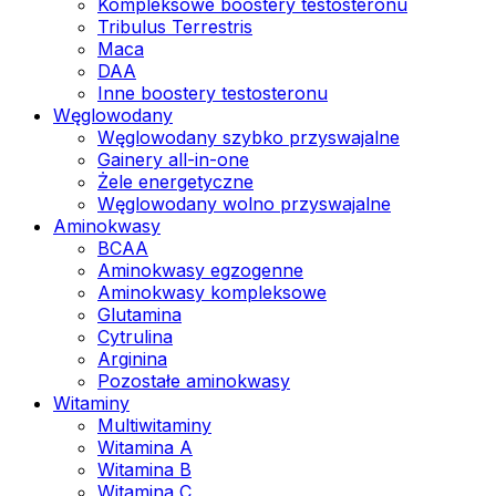
Kompleksowe boostery testosteronu
Tribulus Terrestris
Maca
DAA
Inne boostery testosteronu
Węglowodany
Węglowodany szybko przyswajalne
Gainery all-in-one
Żele energetyczne
Węglowodany wolno przyswajalne
Aminokwasy
BCAA
Aminokwasy egzogenne
Aminokwasy kompleksowe
Glutamina
Cytrulina
Arginina
Pozostałe aminokwasy
Witaminy
Multiwitaminy
Witamina A
Witamina B
Witamina C