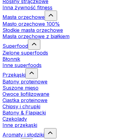
Rośliny strączkowe
Inna żywność fitness
Masła orzechowe
Masło orzechowe 100%
Słodkie masła orzechowe
Masła orzechowe z białkiem
Superfood
Zielone superfoods
Błonnik
Inne superfoods
Przekąski
Batony proteinowe
Suszone mięso
Owoce liofilizowane
Ciastka proteinowe
Chipsy i chrupki
Batony & Flapjacki
Czekolady
Inne przekąski
Aromaty i słodziki