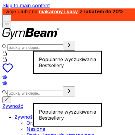
Skip to main content
Twoje ulubione
makarony i sosy
z rabatem do 20%
Popularne wyszukiwania
Bestsellery
Żywność
Popularne wyszukiwania
Żywność funkcjonalna
Bestsellery
Orzechy
Nasiona
Pasty i kremy do smarowania