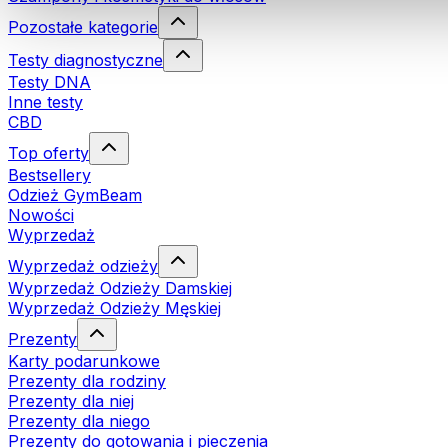
Pozostałe kategorie
Testy diagnostyczne
Testy DNA
Inne testy
CBD
Top oferty
Bestsellery
Odzież GymBeam
Nowości
Wyprzedaż
Wyprzedaż odzieży
Wyprzedaż Odzieży Damskiej
Wyprzedaż Odzieży Męskiej
Prezenty
Karty podarunkowe
Prezenty dla rodziny
Prezenty dla niej
Prezenty dla niego
Prezenty do gotowania i pieczenia