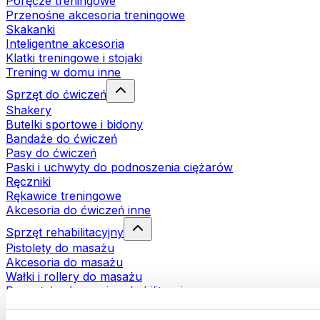
Poręcze treningowe
Przenośne akcesoria treningowe
Skakanki
Inteligentne akcesoria
Klatki treningowe i stojaki
Trening w domu inne
Sprzęt do ćwiczeń
Shakery
Butelki sportowe i bidony
Bandaże do ćwiczeń
Pasy do ćwiczeń
Paski i uchwyty do podnoszenia ciężarów
Ręczniki
Rękawice treningowe
Akcesoria do ćwiczeń inne
Sprzęt rehabilitacyjny
Pistolety do masażu
Akcesoria do masażu
Wałki i rollery do masażu
Pozostałe akcesoria rehabilitacyjne
Torby i plecaki