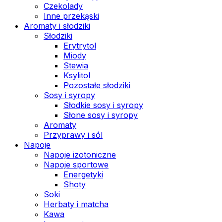
Czekolady
Inne przekąski
Aromaty i słodziki
Słodziki
Erytrytol
Miody
Stewia
Ksylitol
Pozostałe słodziki
Sosy i syropy
Słodkie sosy i syropy
Słone sosy i syropy
Aromaty
Przyprawy i sól
Napoje
Napoje izotoniczne
Napoje sportowe
Energetyki
Shoty
Soki
Herbaty i matcha
Kawa