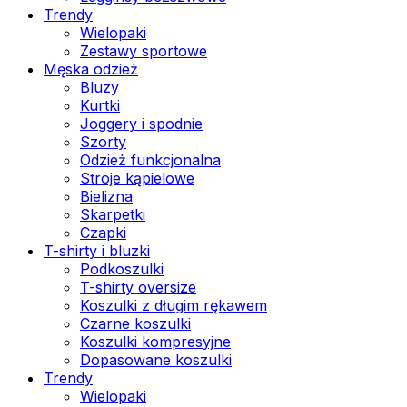
Trendy
Wielopaki
Zestawy sportowe
Męska odzież
Bluzy
Kurtki
Joggery i spodnie
Szorty
Odzież funkcjonalna
Stroje kąpielowe
Bielizna
Skarpetki
Czapki
T-shirty i bluzki
Podkoszulki
T-shirty oversize
Koszulki z długim rękawem
Czarne koszulki
Koszulki kompresyjne
Dopasowane koszulki
Trendy
Wielopaki