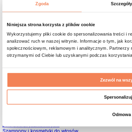
Torby na żywność i akcesoria
Zgoda
Szczegół
Torby na siłownię
Plecaki
Akcesoria dopasowane do aktywności
Niniejsza strona korzysta z plików cookie
Bieganie
Wykorzystujemy pliki cookie do spersonalizowania treści i 
Sporty walki
analizować ruch w naszej witrynie. Informacje o tym, jak k
Kolarstwo
społecznościowym, reklamowym i analitycznym. Partnerzy m
Joga i pilates
Terapia zimnem
otrzymanymi od Ciebie lub uzyskanymi podczas korzystania 
Pływanie
Trekking
Biohacking
Zezwól na wszy
Terapia Światłem Czerwonym
Filtry i dzbanki do wody
Eko dom
Spersonalizu
Środki do prania
Środki czystości
Odmowa
Naturalne kosmetyki
Żele pod prysznic i mydła
Szampony i kosmetyki do włosów