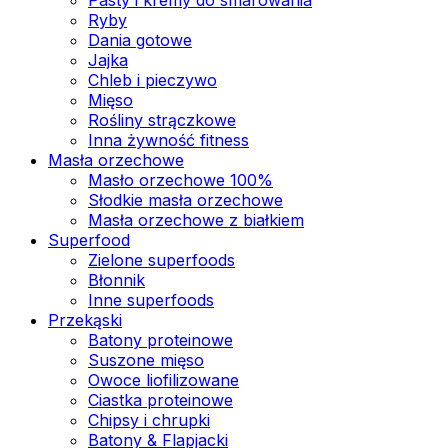
Ryby
Dania gotowe
Jajka
Chleb i pieczywo
Mięso
Rośliny strączkowe
Inna żywność fitness
Masła orzechowe
Masło orzechowe 100%
Słodkie masła orzechowe
Masła orzechowe z białkiem
Superfood
Zielone superfoods
Błonnik
Inne superfoods
Przekąski
Batony proteinowe
Suszone mięso
Owoce liofilizowane
Ciastka proteinowe
Chipsy i chrupki
Batony & Flapjacki