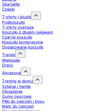
Skarpetki
Czapki
T-shirty i bluzki
Podkoszulki
T-shirty oversize
Koszulki z długim rękawem
Czarne koszulki
Koszulki kompresyjne
Dopasowane koszulki
Trendy
Wielopaki
Dresy
Akcesoria
Trening w domu
Sztangi i hantle
Obciążenie
Gumy oporowe
Piłki do ćwiczeń i bosu
Maty do ćwiczeń