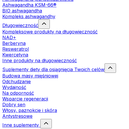
Ashwagandha KSM-66®
BIO ashwagandha
Kompleks ashwagandhy
Długowieczność
Kompleksowe produkty na długowieczność
NAD+
Berberyna
Resweratrol
Kwercetyna
Inne produkty na długowieczność
Suplementy diety dla osiągnięcia Twoich celów
Budowa masy mięśniowej
Odchudzanie
Wydajność
Na odporność
Wsparcie regeneracji
Dobry sen
Włosy, paznokcie i skóra
Antystresowe
Inne suplementy